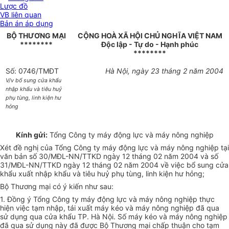
Lược đồ
VB liên quan
Bản án áp dụng
BỘ THƯƠNG MẠI
CỘNG HOÀ XÃ HỘI CHỦ NGHĨA VIỆT NAM
********
Độc lập - Tự do - Hạnh phúc
********
Số: 0746/TMĐT
Hà Nội, ngày 23 tháng 2 năm 2004
V/v bổ sung cửa khẩu
nhập khẩu và tiêu huỷ
phụ tùng, linh kiện hư
hỏng
Kính gửi:
Tổng Công ty máy động lực và máy nông nghiệp
Xét đề nghị của Tổng Công ty máy động lực và máy nông nghiệp tại
văn bản số 30/MĐL-NN/TTKD ngày 12 tháng 02 năm 2004 và số
31/MĐL-NN/TTKD ngày 12 tháng 02 năm 2004 về việc bổ sung cửa
khẩu xuất nhập khẩu và tiêu huỷ phụ tùng, linh kiện hư hỏng;
Bộ Thương mại có ý kiến như sau:
1. Đồng ý Tổng Công ty máy động lực và máy nông nghiệp thực
hiện việc tạm nhập, tái xuất máy kéo và máy nông nghiệp đã qua
sử dụng qua cửa khẩu TP. Hà Nội. Số máy kéo và máy nông nghiệp
đã qua sử dụng này đã được Bộ Thương mại chấp thuận cho tạm