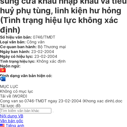
sung cửa khẩu nhập khẩu và tiêu
huỷ phụ tùng, linh kiện hư hỏng
(Tình trạng hiệu lực không xác
định)
Số hiệu văn bản:
0746/TMĐT
Loại văn bản:
Công văn
Cơ quan ban hành:
Bộ Thương mại
Ngày ban hành:
23-02-2004
Ngày có hiệu lực:
23-02-2004
Không xác định
Tình trạng hiệu lực:
Ngôn ngữ:
Định dạng văn bản hiện có:
MỤC LỤC
Không có mục lục
Tải về (WORD)
Cong van so 0746-TMDT ngay 23-02-2004 (Khong xac dinh).doc
Tải lược đồ
Nội dung VB
Văn bản gốc
Tiếng anh