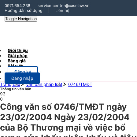
0971.654.238
service.center@caselaw.vn
Hướng dẫn sử dụng
|
Liên hệ
Toggle Navigation
Giới thiệu
Giải pháp
Bảng giá
Bài viết
Đăng ký
Đăng nhập
Trang chủ
Văn bản pháp luật
0746/TMĐT
Thông tin văn bản
93
0
Công văn số 0746/TMĐT ngày
23/02/2004 Ngày 23/02/2004
của Bộ Thương mại về việc bổ