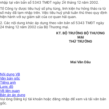
nhập tại văn bản số 5343 TMĐT ngày 24 tháng 12 năm 2002.
Tổ Công ty được tiêu huỷ số phụ tùng, linh kiện hư hỏng tháo ra từ
số máy đã tạm nhập trên. Việc tiêu huỷ phải tuân thủ theo quy định
hiện hành với sự giám sát của cơ quan hải quan.
2. Các nội dung khác áp dụng theo văn bản số 5343 TMĐT ngày
24 tháng 12 năm 2002 của Bộ Thương mại.
KT. BỘ TRƯỞNG BỘ THƯƠNG
MẠI
THỨ TRƯỞNG
Mai Văn Dâu
Nội dung VB
Văn bản gốc
Tiếng anh
Lược đồ
VB liên quan
Bản án áp dụng
Vui lòng
Đăng ký
tài khoản hoặc
đăng nhập
để xem và tải văn bản
gốc.