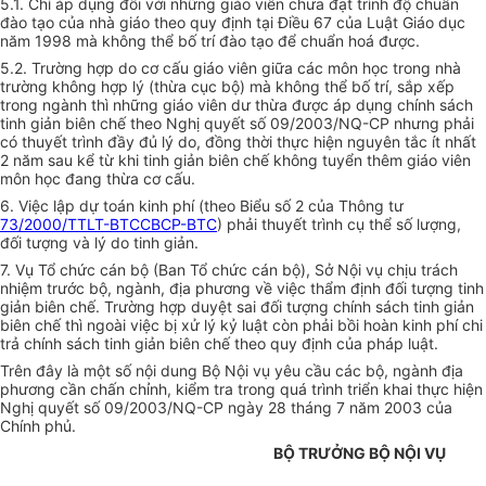
5.1. Chỉ áp dụng đối với những giáo viên chưa đạt trình độ chuẩn
đào tạo của nhà giáo theo quy định tại Điều 67 của Luật Giáo dục
năm 1998 mà không thể bố trí đào tạo để chuẩn hoá được.
5.2. Trường hợp do cơ cấu giáo viên giữa các môn học trong nhà
trường không hợp lý (thừa cục bộ) mà không thể bố trí, sắp xếp
trong ngành thì những giáo viên dư thừa được áp dụng chính sách
tinh giản biên chế theo Nghị quyết số 09/2003/NQ-CP nhưng phải
có thuyết trình đầy đủ lý do, đồng thời thực hiện nguyên tắc ít nhất
2 năm sau kể từ khi tinh giản biên chế không tuyển thêm giáo viên
môn học đang thừa cơ cấu.
6. Việc lập dự toán kinh phí (theo Biểu số 2 của Thông tư
73/2000/TTLT-BTCCBCP-BTC
) phải thuyết trình cụ thể số lượng,
đối tượng và lý do tinh giản.
7. Vụ Tổ chức cán bộ (Ban Tổ chức cán bộ), Sở Nội vụ chịu trách
nhiệm trước bộ, ngành, địa phương về việc thẩm định đối tượng tinh
giản biên chế. Trường hợp duyệt sai đối tượng chính sách tinh giản
biên chế thì ngoài việc bị xử lý kỷ luật còn phải bồi hoàn kinh phí chi
trả chính sách tinh giản biên chế theo quy định của pháp luật.
Trên đây là một số nội dung Bộ Nội vụ yêu cầu các bộ, ngành địa
phương cần chấn chỉnh, kiểm tra trong quá trình triển khai thực hiện
Nghị quyết số 09/2003/NQ-CP ngày 28 tháng 7 năm 2003 của
Chính phủ.
BỘ TRƯỞNG BỘ NỘI VỤ