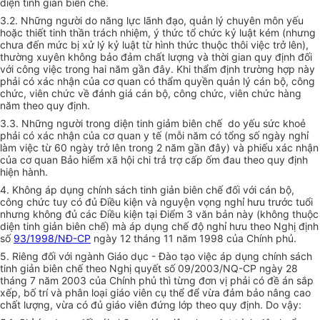
diện tinh giản biên chế.
3.2. Những người do năng lực lãnh đạo, quản lý chuyên môn yếu
hoặc thiết tinh thần trách nhiệm, ý thức tổ chức kỷ luật kém (nhưng
chưa đến mức bị xử lý kỷ luật từ hình thức thuộc thôi việc trở lên),
thường xuyên không bảo đảm chất lượng và thời gian quy định đối
với công việc trong hai năm gần đây. Khi thẩm định trường hợp này
phải có xác nhận của cơ quan có thẩm quyền quản lý cán bộ, công
chức, viên chức về đánh giá cán bộ, công chức, viên chức hàng
năm theo quy định.
3.3. Những người trong diện tinh giảm biên chế do yếu sức khoẻ
phải có xác nhận của cơ quan y tế (mỗi năm có tổng số ngày nghỉ
làm việc từ 60 ngày trở lên trong 2 năm gần đây) và phiếu xác nhận
của cơ quan Bảo hiểm xã hội chi trả trợ cấp ốm đau theo quy định
hiện hành.
4. Không áp dụng chính sách tinh giản biên chế đối với cán bộ,
công chức tuy có đủ Điều kiện và nguyện vọng nghỉ hưu trước tuổi
nhưng không đủ các Điều kiện tại Điểm 3 văn bản này (không thuộc
diện tinh giản biên chế) mà áp dụng chế độ nghỉ hưu theo Nghị định
số
93/1998/NĐ-CP
ngày 12 tháng 11 năm 1998 của Chính phủ.
5. Riêng đối với ngành Giáo dục - Đào tạo việc áp dụng chính sách
tinh giản biên chế theo Nghị quyết số 09/2003/NQ-CP ngày 28
tháng 7 năm 2003 của Chính phủ thì từng đơn vị phải có đề án sắp
xếp, bố trí và phân loại giáo viên cụ thể để vừa đảm bảo nâng cao
chất lượng, vừa có đủ giáo viên đứng lớp theo quy định. Do vậy: