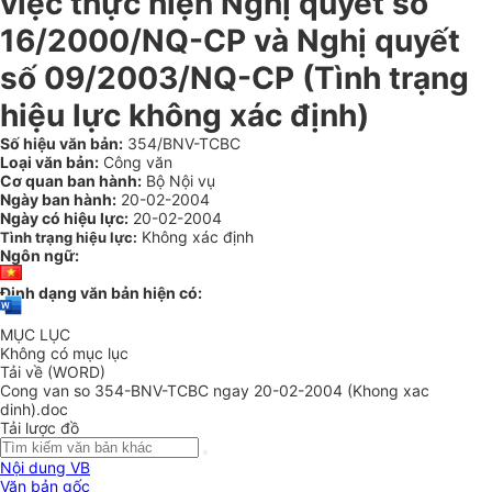
việc thực hiện Nghị quyết số
16/2000/NQ-CP và Nghị quyết
số 09/2003/NQ-CP (Tình trạng
hiệu lực không xác định)
Số hiệu văn bản:
354/BNV-TCBC
Loại văn bản:
Công văn
Cơ quan ban hành:
Bộ Nội vụ
Ngày ban hành:
20-02-2004
Ngày có hiệu lực:
20-02-2004
Không xác định
Tình trạng hiệu lực:
Ngôn ngữ:
Định dạng văn bản hiện có:
MỤC LỤC
Không có mục lục
Tải về (WORD)
Cong van so 354-BNV-TCBC ngay 20-02-2004 (Khong xac
dinh).doc
Tải lược đồ
Nội dung VB
Văn bản gốc