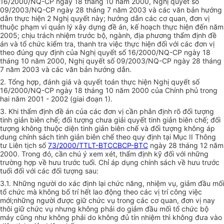
16/2000/NQ-CP ngày 18 tháng 10 năm 2000, Nghị quyết số
09/2003/NQ-CP ngày 28 tháng 7 năm 2003 và các văn bản hướng
dẫn thực hiện 2 Nghị quyết này; hướng dẫn các cơ quan, đơn vị
thuộc phạm vi quản lý xây dựng đề án, kế hoạch thực hiện đến năm
2005; chịu trách nhiệm trước bộ, ngành, địa phương thẩm định đề
án và tổ chức kiểm tra, thanh tra việc thực hiện đối với các đơn vị
theo đúng quy định của Nghị quyết số 16/2000/NQ-CP ngày 18
tháng 10 năm 2000, Nghị quyết số 09/2003/NQ-CP ngày 28 tháng
7 năm 2003 và các văn bản hướng dẫn.
2. Tổng hợp, đánh giá và quyết toán thực hiện Nghị quyết số
16/2000/NQ-CP ngày 18 tháng 10 năm 2000 của Chính phủ trong
hai năm 2001 - 2002 (giai đoạn 1).
3. Khi thẩm định đề án của các đơn vị cần phân định rõ đối tượng
tinh giản biên chế; đối tượng chưa giải quyết tinh giản biên chế; đối
tượng không thuộc diện tinh giản biên chế và đối tượng không áp
dung chính sách tinh giản biên chế theo quy định tại Mục II Thông
tư Liên tịch số
73/2000/TTLT-BTCCBCP-BTC
ngày 28 tháng 12 năm
2000. Trong đó, cần chú ý xem xét, thẩm định kỹ đối với những
trường hợp về hưu trước tuổi. Chỉ áp dụng chính sách về hưu trước
tuổi đối với các đối tượng sau:
3.1. Những người do xác định lại chức năng, nhiệm vụ, giảm đầu mối
tổ chức mà không bố trí hết lao động theo các vị trí công việc
mới;những người được giữ chức vụ trong các cơ quan, đơn vị nay
thôi giữ chức vụ nhưng không phải do giảm đầu mối tổ chức bộ
máy cũng như không phải do không đủ tín nhiệm thì không đưa vào