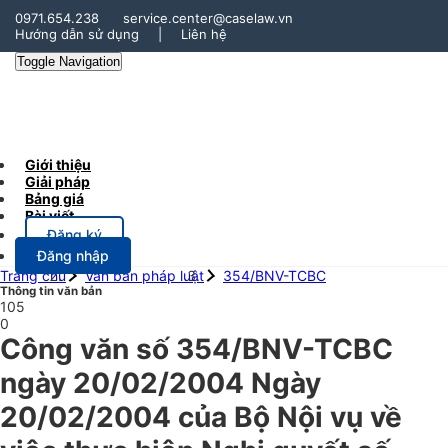
0971.654.238
service.center@caselaw.vn
Hướng dẫn sử dụng
|
Liên hệ
Toggle Navigation
Giới thiệu
Giải pháp
Bảng giá
Bài viết
Đăng ký
Đăng nhập
Trang chủ
Văn bản pháp luật
354/BNV-TCBC
Thông tin văn bản
105
0
Công văn số 354/BNV-TCBC
ngày 20/02/2004 Ngày
20/02/2004 của Bộ Nội vụ về