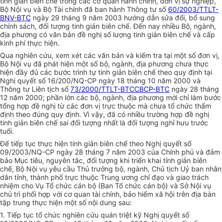
tinh giản biên chế trong các cơ quan hành chính, đơn vị sự nghiệp,
Bộ Nội vụ và Bộ Tài chính đã ban hành Thông tư số
60/2003/TTLT-
BNV-BTC
ngày 29 tháng 9 năm 2003 hướng dẫn sửa đổi, bổ sung
chính sách, đối tượng tinh giản biên chế. Đến nay nhiều Bộ, ngành,
địa phương có văn bản đề nghị số lượng tinh giản biên chế và cấp
kinh phí thực hiện.
Qua nghiên cứu, xem xét các văn bản và kiểm tra tại một số đơn vị,
Bộ Nội vụ đã phát hiện một số bộ, ngành, địa phương chưa thực
hiện đầy đủ các bước trình tự tinh giản biên chế theo quy định tại
Nghị quyết số 16/200/NQ-CP ngày 18 tháng 10 năm 2000 và
Thông tư Liên tịch số
73/2000/TTLT-BTCCBCP-BTC
ngày 28 tháng
12 năm 2000; phần lớn các bộ, ngành, địa phương mới chỉ làm bước
tổng hợp đề nghị từ các đơn vị trực thuộc mà chưa tổ chức thẩm
định theo đúng quy định. Vì vậy, đã có nhiều trường hợp đề nghị
tinh giản biên chế sai đối tượng nhất là đối tượng nghỉ hưu trước
tuổi.
Để tiếp tục thực hiện tinh giản biên chế theo Nghị quyết số
09/2003/NQ-CP ngày 28 tháng 7 năm 2003 của Chính phủ và đảm
bảo Mục tiêu, nguyên tắc, đối tượng khi triển khai tỉnh giản biên
chế, Bộ Nội vụ yêu cầu Thủ trưởng bộ, ngành, Chủ tịch Uỷ ban nhân
dân tỉnh, thành phố trực thuộc Trung ương chỉ đạo và giao trách
nhiệm cho Vụ Tổ chức cán bộ (Ban Tổ chức cán bộ) và Sở Nội vụ
chủ trì phối hợp với cơ quan tài chính, bảo hiểm xã hội trên địa bàn
tập trung thực hiện một số nội dung sau:
1. Tiếp tục tổ chức nghiên cứu quán triệt kỹ Nghị quyết số