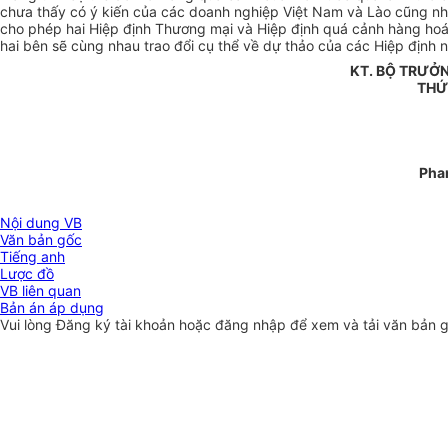
chưa thấy có ý kiến của các doanh nghiệp Việt Nam và Lào cũng nh
cho phép hai Hiệp định Thương mại và Hiệp định quá cảnh hàng hoá 
hai bên sẽ cùng nhau trao đổi cụ thể về dự thảo của các Hiệp định n
KT. BỘ TRƯỞ
THỨ
Pha
Nội dung VB
Văn bản gốc
Tiếng anh
Lược đồ
VB liên quan
Bản án áp dụng
Vui lòng
Đăng ký
tài khoản hoặc
đăng nhập
để xem và tải văn bản 