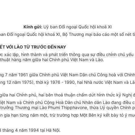
Kính gửi:
Uỷ ban Đối ngoại Quốc hội khoá XI
Đối ngoại Quốc hội khoá XI, Bộ Thương mại báo cáo một số nét tìn
ẾT VỚI LÀO TỪ TRƯỚC ĐẾN NAY
 xác lập, hình thành và phát triển thông qua sự điều chỉnh chủ yếu
 thuật hàng năm giữa hai Chính phủ Việt Nam và Lào.
áng 7 năm 1961 giữa Chính phủ Việt Nam Dân chủ Công hoà với Chín
ng 12 năm 1975), thời kỳ 1976 - 1990, hai Nhà nước Việt Nam và L
giữa hai Chính phủ, hai bên thoả thuận chấm dứt hình thức ký Nghị 
Việt Nam và Chính phủ Cộng Hoà Dân chủ Nhân dân Lào đang điều ch
 trưởng Thương mại Lào Phumi Thipphavone, thừa Uỷ quyền Chính ph
iên gia hạn từng năm một, trừ trường hợp Một Bên ký kết bày tỏ ý m
 tháng 4 năm 1994 tại Hà Nội.