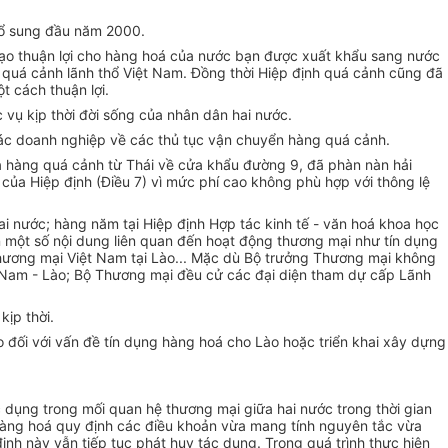
bổ sung đầu năm 2000.
 tạo thuận lợi cho hàng hoá của nước bạn được xuất khẩu sang nước
uá cảnh lãnh thổ Việt Nam. Đồng thời Hiệp định quá cảnh cũng đã
 cách thuận lợi.
vụ kịp thời đời sống của nhân dân hai nước.
 các doanh nghiệp về các thủ tục vận chuyển hàng quá cảnh.
ưa hàng quá cảnh từ Thái về cửa khẩu đường 9, đã phàn nàn hải
của Hiệp định (Điều 7) vì mức phí cao không phù hợp với thông lệ
i nước; hàng năm tại Hiệp định Hợp tác kinh tế - văn hoá khoa học
n một số nội dung liên quan đến hoạt động thương mại như tín dụng
thương mại Việt Nam tại Lào... Mặc dù Bộ trưởng Thương mại không
t Nam - Lào; Bộ Thương mại đều cử các đại diện tham dự cấp Lãnh
kịp thời.
 đối với vấn đề tín dụng hàng hoá cho Lào hoặc triển khai xây dựng
c dụng trong mối quan hệ thương mại giữa hai nước trong thời gian
 hàng hoá quy định các điều khoản vừa mang tính nguyên tắc vừa
nh này vẫn tiếp tục phát huy tác dụng. Trong quá trình thực hiện