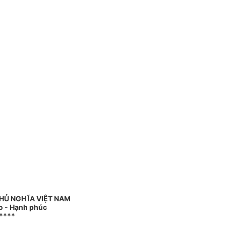
HỦ NGHĨA VIỆT NAM
do - Hạnh phúc
****