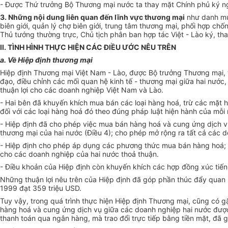
- Được Thứ trưởng Bộ Thương mại nước ta thay mặt Chính phủ ký n
3. Những nội dung liên quan đến lĩnh vực thương mại
như danh mục
biên giới, quản lý chợ biên giới, trung tâm thương mại, phối hợp ch
Thủ tướng thường trực, Chủ tịch phân ban hợp tác Việt - Lào ký, th
II. TÌNH HÌNH THỰC HIỆN CÁC ĐIỀU ƯỚC NÊU TRÊN
a. Về Hiệp định thương mại
Hiệp định Thương mại Việt Nam - Lào, được Bộ trưởng Thương mại, 
đạo, điều chỉnh các mối quan hệ kinh tế - thương mại giữa hai nước,
thuận lợi cho các doanh nghiệp Việt Nam và Lào.
- Hai bên đã khuyến khích mua bán các loại hàng hoá, trừ các mặt 
đối với các loại hàng hoá đó theo đúng pháp luật hiện hành của mỗi 
- Hiệp định đã cho phép việc mua bán hàng hoá và cung ứng dịch v
thương mại của hai nước (Điều 4); cho phép mở rộng ra tất cả các d
- Hiệp định cho phép áp dụng các phương thức mua bán hàng hoá; cun
cho các doanh nghiệp của hai nước thoả thuận.
- Điều khoản của Hiệp định còn khuyến khích các hợp đồng xúc tiến t
Những thuận lợi nêu trên của Hiệp định đã góp phần thúc đẩy quan
1999 đạt 359 triệu USD.
Tuy vậy, trong quá trình thực hiện Hiệp định Thương mại, cũng có 
hàng hoá và cung ứng dịch vụ giữa các doanh nghiệp hai nước được 
thanh toán qua ngân hàng, mà trao đổi trực tiếp bằng tiền mặt, đã g