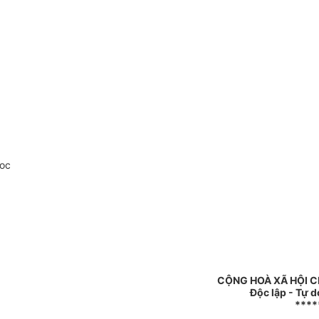
doc
CỘNG HOÀ XÃ HỘI C
Độc lập - Tự 
****