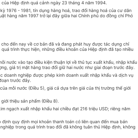
u của Hiệp định quá cảnh ngày 23 tháng 4 năm 1994.
ỳ 1976 - 1981, tín dụng hàng hoá, trao đổi hàng hoá của cư dân
thuật hàng năm 1997 trở lại đây giữa hai Chính phủ do đồng chí Phó
 cho đến nay về cơ bản đã và đang phát huy được tác dụng chỉ
g quá trình thực hiện, những điều khoản của Hiệp định đã tạo nhiều
 nước vào tạo điều kiện thuận lợi về thủ tục xuất khẩu, nhập khẩu
g, giá trị mặt hàng trao đổi giữ hai nước như giai đoạn trước đây.
các doanh nghiệp được phép kinh doanh xuất nhập khẩu và dịch vụ
đoạn trước đây.
a mỗi nước (Điều 5), giá cả dựa trên giá của thị trường thế giới
giới thiệu sản phẩm (Điều 8).
m ngạch xuất nhập khẩu hai chiều đạt 216 triệu USD; riêng năm
p định quy định mọi khoản thanh toán có liên quan đến mua bán
ghiệp trong quá trình trao đổi đã không tuân thủ Hiệp định, không