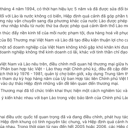
 tháng 4 năm 1994, có thời hạn hiệu lực 5 năm và đã được sửa đổi 
 đối với Lào là nước không có biển, Hiệp định quá cảnh đã góp phần
ơng này vận chuyển sang địa phương khác của nước Lào được phép q
 như nhập khẩu từ nước thứ ba được phép quá cảnh lãnh thổ Lào một
 thúc đẩy nền kinh tế của mỗi nước phạm tội, đưa hàng hoá về phục 
 của Bộ Thương mại Việt Nam và Lào đã tạo điều kiện thuận lợi cho
ểm một số doanh nghiệp của Việt Nam không khỏi gặp khó khăn khi đ
anh nghiệp không thể kinh doanh có lãi, khác với tinh thần chỉ đạo 
iệt Nam và Lào nêu trên, điều chỉnh mối quan hệ thương mại giữa ha
h Phân ban hợp tác Việt - Lào thay mặt Chính phủ ký, đều đề cặp đế
h thời kỳ 1976 - 1981, quản lý chợ biên giới, xây dựng Trung tâm 
iên tham dự kỳ họp hàng năm của Uỷ ban Hợp tác liên Chính phủ Việ
m vào dự thảo Hiệp định những vấn đề liên quan đến thương mại.
 Thương mại đã tổ chức triển khai thực hiện một cách nghiêm túc và 
ý kiến khác nhau với bạn Lào trong việc bảo lãnh của Chính phủ Lào
hai điều ước quốc tế quan trọng đã và đang điều chỉnh, phát huy tá
ột Hiệp định khung có tính nguyên tắc chung, và Hiệp định quá cảnh
ủa nhau. Trong thời gian từ nay đến hết 2005 hoặc 2006, các Hiệp đị