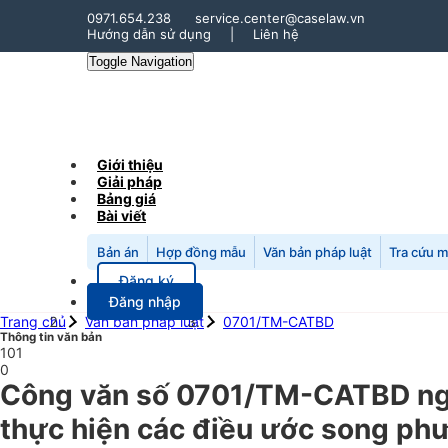
0971.654.238
service.center@caselaw.vn
Hướng dẫn sử dụng
|
Liên hệ
Toggle Navigation
Giới thiệu
Giải pháp
Bảng giá
Bài viết
Bản án
Hợp đồng mẫu
Văn bản pháp luật
Tra cứu 
Đăng ký
Đăng nhập
Trang chủ
Văn bản pháp luật
0701/TM-CATBD
Thông tin văn bản
101
0
Công văn số 0701/TM-CATBD ngà
thực hiện các điều ước song phư