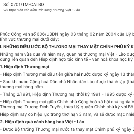
Số: 0701/TM-CATBD
V/v thực hiện các điều ước song phương Việt - Lào
Phúc Công văn số 606/UBĐN ngày 03 tháng 02 năm 2004 của Uỷ ban 
lĩnh vực thương mại dưới đây:
I. NHỮNG ĐIỀU ƯỚC BỘ THƯƠNG MẠI THAY MẶT CHÍNH PHỦ KÝ K
Những năm vừa qua và hiện nay, quan hệ thương mại Việt - Lào được
dung liên quan đến Hiệp định hợp tác kinh tế - văn hoá khoa học kỹ
1. Hiệp định Thương mại
- Hiệp định Thương mại đầu tiên giữa hai nước được ký ngày 13 th
- Sau khi nước Cộng hoà Dân chủ Nhân dân Lào được thành lập (thá
thương mại hàng năm.
- Tháng 2/1991, Hiệp định Thương mại thời kỳ 1991 - 1995 được ký 
- Hiệp định Thương mại giữa Chính phủ Cộng hoà xã hội chủ nghĩa 
Thương mại Trương Đình Tuyển, thừa Uỷ quyền Chính phủ ký với Bộ
Hiệp định này có hiệu lực trong thời hạn 3 năm, và sẽ được mặc nh
2. Hiệp định quá cảnh hàng hoá Việt - Lào
- Được Bộ trưởng Thương mại nước ta thay mặt Chính phủ ký ngày 3