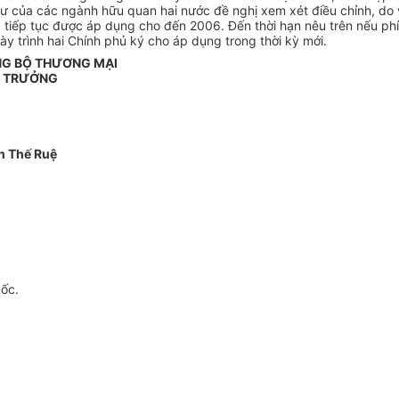
ư của các ngành hữu quan hai nước đề nghị xem xét điều chỉnh, do 
tiếp tục được áp dụng cho đến 2006. Đến thời hạn nêu trên nếu phía
ày trình hai Chính phủ ký cho áp dụng trong thời kỳ mới.
NG BỘ THƯƠNG MẠI
 TRƯỞNG
n Thế Ruệ
gốc.