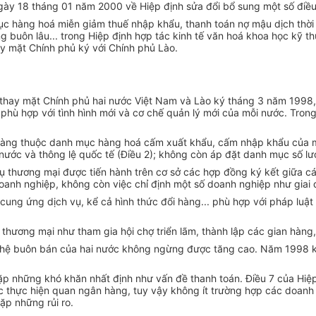
gày 18 tháng 01 năm 2000 về Hiệp định sửa đổi bổ sung một số điề
 hàng hoá miễn giảm thuế nhập khẩu, thanh toán nợ mậu dịch thời k
ống buôn lâu... trong Hiệp định hợp tác kinh tế văn hoá khoa học kỹ 
ay mặt Chính phủ ký với Chính phủ Lào.
thay mặt Chính phủ hai nước Việt Nam và Lào ký tháng 3 năm 1998,
 phù hợp với tình hình mới và cơ chế quản lý mới của mỗi nước. Tron
hàng thuộc danh mục hàng hoá cấm xuất khẩu, cấm nhập khẩu của mỗi
nước và thông lệ quốc tế (Điều 2); không còn áp đặt danh mục số lượn
ụ thương mại được tiến hành trên cơ sở các hợp đồng ký kết giữa 
oanh nghiệp, không còn việc chỉ định một số doanh nghiệp như giai 
g ứng dịch vụ, kể cả hình thức đổi hàng... phù hợp với pháp luật củ
hương mại như tham gia hội chợ triển lãm, thành lập các gian hàng, 
 hệ buôn bán của hai nước không ngừng được tăng cao. Năm 1998 ki
gặp những khó khăn nhất định như vấn đề thanh toán. Điều 7 của Hiệ
thực hiện quan ngân hàng, tuy vậy không ít trường hợp các doanh n
ặp những rủi ro.