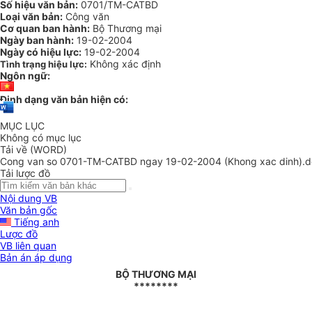
Số hiệu văn bản:
0701/TM-CATBD
Loại văn bản:
Công văn
Cơ quan ban hành:
Bộ Thương mại
Ngày ban hành:
19-02-2004
Ngày có hiệu lực:
19-02-2004
Không xác định
Tình trạng hiệu lực:
Ngôn ngữ:
Định dạng văn bản hiện có:
MỤC LỤC
Không có mục lục
Tải về (WORD)
Cong van so 0701-TM-CATBD ngay 19-02-2004 (Khong xac dinh).
Tải lược đồ
Nội dung VB
Văn bản gốc
Tiếng anh
Lược đồ
VB liên quan
Bản án áp dụng
BỘ THƯƠNG MẠI
********