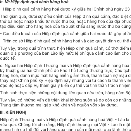
b. Về Hiệp định quá cảnh hàng hoá
- Hiệp định quá cảnh hàng hoá được ký giữa hai Chính phủ ngày 23
Thời gian qua, dưới sự điều chỉnh của Hiệp định quá cảnh, đặc biệt
thứ ba hoặc nhập khẩu từ nước thứ ba, hoặc hàng hoá của địa phư
tạo điều kiện cho hàng hoá của ta xuất khẩu sang nước thứ ba cũng
- Các điều khoản của Hiệp định quá cảnh giữa hai nước đã góp phần
- Trên cơ sở Hiệp định quá cảnh hàng hoá và các quyết định cụ thể
Tuy vậy, trong quá trình thực hiện Hiệp định quá cảnh, có thời đi
quan địa phương của bạn Lào lấy mức lệ phí quá cảnh cao làm cho do
quốc tế.
c. Ngoài hai Hiệp định Thương mại và Hiệp định quá cảnh hàng hoá V
kỹ thuật giữa hai Chính phủ do Phó Thủ tướng thường trực, Chủ tịc
hàng hoá, danh mục mặt hàng miễn giảm thuế, thanh toán nợ mậu dịc
thay mặt Chính phủ ký Hiệp định này nhưng với tư cách là thành v
đạo Bộ hoặc cấp Vụ tham gia ý kiến cụ thể với tinh thần trách nhiệ
Tình hình thực hiện những nội dung liên quan nêu trên, hàng năm Bộ
Tuy vậy, có những vấn đề triển khai không suôn sẻ do còn có những 
Trung tâm thương mại gặp khó khăn về nguồn vốn xây dựng.
III. KIẾN NGHỊ
Hiệp định Thương mại và Hiệp định quá cảnh hàng hoá Việt - Lào là 
vừa qua. Chúng tôi cho rằng, Hiệp định thương mại Việt - Lào là m
mang tính cụ thể đối với hàng quá cảnh của mỗi nước qua lãnh thổ c