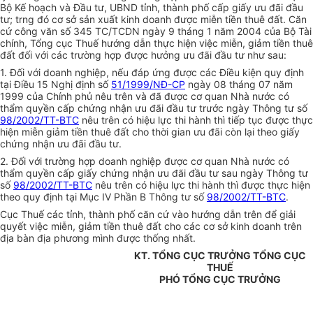
Bộ Kế hoạch và Đầu tư, UBND tỉnh, thành phố cấp giấy ưu đãi đầu
tư; trng đó cơ sở sản xuất kinh doanh được miễn tiền thuê đất. Căn
cứ công văn số 345 TC/TCDN ngày 9 tháng 1 năm 2004 của Bộ Tài
chính, Tổng cục Thuế hướng dẫn thực hiện việc miễn, giảm tiền thuê
đất đối với các trường hợp được hưởng ưu đãi đầu tư như sau:
1. Đối với doanh nghiệp, nếu đáp ứng được các Điều kiện quy định
tại Điều 15 Nghị định số
51/1999/NĐ-CP
ngày 08 tháng 07 năm
1999 của Chính phủ nêu trên và đã được cơ quan Nhà nước có
thẩm quyền cấp chứng nhận ưu đãi đầu tư trước ngày Thông tư số
98/2002/TT-BTC
nêu trên có hiệu lực thi hành thì tiếp tục được thực
hiện miễn giảm tiền thuê đất cho thời gian ưu đãi còn lại theo giấy
chứng nhận ưu đãi đầu tư.
2. Đối với trường hợp doanh nghiệp được cơ quan Nhà nước có
thẩm quyền cấp giấy chứng nhận ưu đãi đầu tư sau ngày Thông tư
số
98/2002/TT-BTC
nêu trên có hiệu lực thi hành thì được thực hiện
theo quy định tại Mục IV Phần B Thông tư số
98/2002/TT-BTC
.
Cục Thuế các tỉnh, thành phố căn cứ vào hướng dẫn trên để giải
quyết việc miễn, giảm tiền thuê đất cho các cơ sở kinh doanh trên
địa bàn địa phương mình được thống nhất.
KT. TỔNG CỤC TRƯỞNG TỔNG CỤC
THUẾ
PHÓ TỔNG CỤC TRƯỞNG