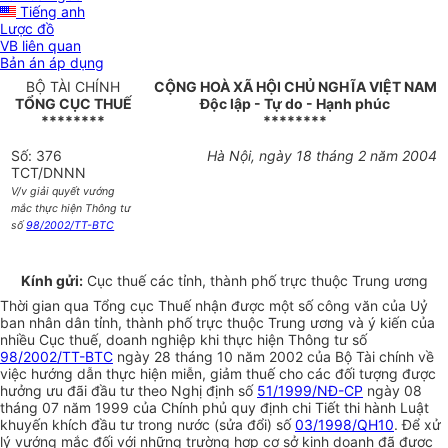
Tiếng anh
Lược đồ
VB liên quan
Bản án áp dụng
BỘ TÀI CHÍNH
CỘNG HOÀ XÃ HỘI CHỦ NGHĨA VIỆT NAM
TỔNG CỤC THUẾ
Độc lập - Tự do - Hạnh phúc
********
********
Số: 376
Hà Nội, ngày 18 tháng 2 năm 2004
TCT/DNNN
V/v giải quyết vướng
mắc thực hiện Thông tư
số
98/2002/TT-BTC
Kính gửi:
Cục thuế các tỉnh, thành phố trực thuộc Trung ương
Thời gian qua Tổng cục Thuế nhận được một số công văn của Uỷ
ban nhân dân tỉnh, thành phố trực thuộc Trung ương và ý kiến của
nhiều Cục thuế, doanh nghiệp khi thực hiện Thông tư số
98/2002/TT-BTC
ngày 28 tháng 10 năm 2002 của Bộ Tài chính về
việc hướng dẫn thực hiện miễn, giảm thuế cho các đối tượng được
hưởng ưu đãi đầu tư theo Nghị định số
51/1999/NĐ-CP
ngày 08
tháng 07 năm 1999 của Chính phủ quy định chi Tiết thi hành Luật
khuyến khích đầu tư trong nước (sửa đổi) số
03/1998/QH10
. Để xử
lý vướng mắc đối với những trường hợp cơ sở kinh doanh đã được