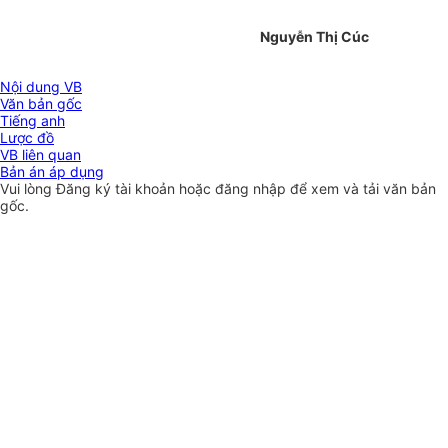
Nguyễn Thị Cúc
Nội dung VB
Văn bản gốc
Tiếng anh
Lược đồ
VB liên quan
Bản án áp dụng
Vui lòng
Đăng ký
tài khoản hoặc
đăng nhập
để xem và tải văn bản
gốc.