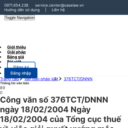
0971.654.238
service.center@caselaw.vn
Hướng dẫn sử dụng
|
Liên hệ
Toggle Navigation
Giới thiệu
Giải pháp
Bảng giá
Bài viết
Đăng ký
Đăng nhập
Trang chủ
Văn bản pháp luật
376TCT/DNNN
Thông tin văn bản
89
0
Công văn số 376TCT/DNNN
ngày 18/02/2004 Ngày
18/02/2004 của Tổng cục thuế