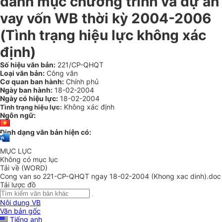
danh mục chương trình và dự án
vay vốn WB thời kỳ 2004-2006
(Tình trạng hiệu lực không xác
định)
Số hiệu văn bản:
221/CP-QHQT
Loại văn bản:
Công văn
Cơ quan ban hành:
Chính phủ
Ngày ban hành:
18-02-2004
Ngày có hiệu lực:
18-02-2004
Không xác định
Tình trạng hiệu lực:
Ngôn ngữ:
Định dạng văn bản hiện có:
MỤC LỤC
Không có mục lục
Tải về (WORD)
Cong van so 221-CP-QHQT ngay 18-02-2004 (Khong xac dinh).doc
Tải lược đồ
Nội dung VB
Văn bản gốc
Tiếng anh