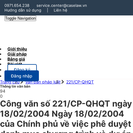
0971.654.238
service.center@caselaw.vn
Hướng dẫn sử dụng
|
Liên hệ
Toggle Navigation
Giới thiệu
Giải pháp
Bảng giá
Bài viết
Đăng ký
Đăng nhập
Trang chủ
Văn bản pháp luật
221/CP-QHQT
Thông tin văn bản
94
0
Công văn số 221/CP-QHQT ngày
18/02/2004 Ngày 18/02/2004
của Chính phủ về việc phê duyệt