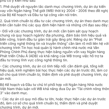
phủ có ý kiến như sau:
1. Phê duyệt về nguyên tắc danh mục chương trình, dự án dự kiến
vay vốn Ngân hàng Thế giới (WB) thời kỳ 2004 - 2006 theo đề nghị
của Bộ Kế hoạch và Đầu tư tại công văn nói trên.
2. Quá trình chuẩn bị đầu tư các chương trình, dự án theo danh mục
trên cần tuân thủ các quy định hiện hành và những chỉ đạo sau đây:
- Đối với các chương trình, dự án mới: cần bám sát quy hoạch
chung và quy hoạch ngành/ địa phương, đảm bảo tính hiệu quả và
bền vững, tránh đầu tư giàn trải gây lãng phí. Riêng dự án “Phát
triển công nghệ thông tin và truyền thông” cần làm rõ mối liên hệ với
chương trình Tin học hoá quản lý hành chính nhà nước mà Văn
Phòng Chính Phủ đang thực hiện bằng nguồn vốn vay Ngân hàng
Phát triển Châu Á (ADB) và khả năng của WB trong việc hỗ trợ ta
đầu tư trong lĩnh vực công nghệ thông tin.
- Các chương trình, dự án có tính tiếp nối: cần đánh giá, tổng kết
hiệu quả, kinh nghiệm bài học thực hiện các dự án trước đó, làm cơ
sở cho quá trình chuẩn bị, thẩm định và phê duyệt chương trình, dự
án mới.
Bộ Kế hoạch và Đầu tư chủ trì phối hợp với Ngân hàng Nhà nước
Việt Nam thảo luận với WB khả năng đưa Dự án “Tài chính nông thôn
3” vào danh mục.
- Các dự án có quy mô đầu tư lớn, hoặc thực hiện các dự án trước
đó, làm cơ sở cho quá trình chuẩn bị, thẩm định và phê duyệt
chương trình, dự án mới.