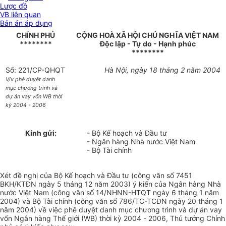
Lược đồ
VB liên quan
Bản án áp dụng
CHÍNH PHỦ
CỘNG HOÀ XÃ HỘI CHỦ NGHĨA VIỆT NAM
********
Độc lập - Tự do - Hạnh phúc
********
Số: 221/CP-QHQT
Hà Nội, ngày 18 tháng 2 năm 2004
V/v phê duyệt danh
mục chương trình và
dự án vay vốn WB thời
kỳ 2004 - 2006
Kính gửi:
- Bộ Kế hoạch và Đầu tư
- Ngân hàng Nhà nước Việt Nam
- Bộ Tài chính
Xét đề nghị của Bộ Kế hoạch và Đầu tư (công văn số 7451
BKH/KTĐN ngày 5 tháng 12 năm 2003) ý kiến của Ngân hàng Nhà
nước Việt Nam (công văn số 14/NHNN-HTQT ngày 6 tháng 1 năm
2004) và Bộ Tài chính (công văn số 786/TC-TCĐN ngày 20 tháng 1
năm 2004) về việc phê duyệt danh mục chương trình và dự án vay
vốn Ngân hàng Thế giới (WB) thời kỳ 2004 - 2006, Thủ tướng Chính