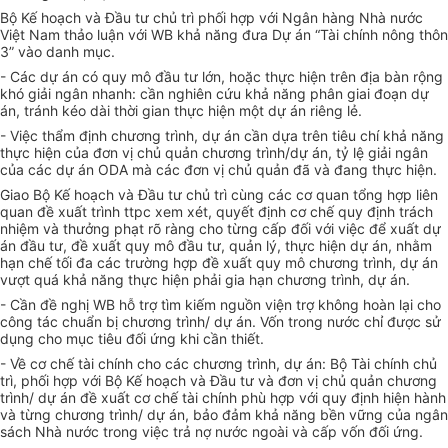
Bộ Kế hoạch và Đầu tư chủ trì phối hợp với Ngân hàng Nhà nước
Việt Nam thảo luận với WB khả năng đưa Dự án “Tài chính nông thôn
3” vào danh mục.
- Các dự án có quy mô đầu tư lớn, hoặc thực hiện trên địa bàn rộng
khó giải ngân nhanh: cần nghiên cứu khả năng phân giai đoạn dự
án, tránh kéo dài thời gian thực hiện một dự án riêng lẻ.
- Việc thẩm định chương trình, dự án cần dựa trên tiêu chí khả năng
thực hiện của đơn vị chủ quản chương trình/dự án, tỷ lệ giải ngân
của các dự án ODA mà các đơn vị chủ quản đã và đang thực hiện.
Giao Bộ Kế hoạch và Đầu tư chủ trì cùng các cơ quan tổng hợp liên
quan đề xuất trình ttpc xem xét, quyết định cơ chế quy định trách
nhiệm và thưởng phạt rõ ràng cho từng cấp đối với việc để xuất dự
án đầu tư, đề xuất quy mô đầu tư, quản lý, thực hiện dự án, nhằm
hạn chế tối đa các trường hợp đề xuất quy mô chương trình, dự án
vượt quá khả năng thực hiện phải gia hạn chương trình, dự án.
- Cần đề nghị WB hỗ trợ tìm kiếm nguồn viện trợ không hoàn lại cho
công tác chuẩn bị chương trình/ dự án. Vốn trong nước chỉ được sử
dụng cho mục tiêu đối ứng khi cần thiết.
- Về cơ chế tài chính cho các chương trình, dự án: Bộ Tài chính chủ
trì, phối hợp với Bộ Kế hoạch và Đầu tư và đơn vị chủ quản chương
trình/ dự án đề xuất cơ chế tài chính phù hợp với quy định hiện hành
và từng chương trình/ dự án, bảo đảm khả năng bền vững của ngân
sách Nhà nước trong việc trả nợ nước ngoài và cấp vốn đối ứng.