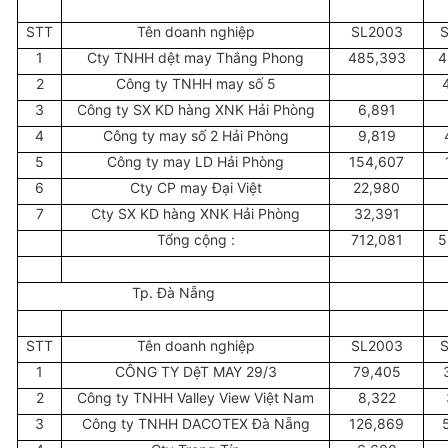
STT
Tên doanh nghiệp
SL2003
1
Cty TNHH dệt may Thắng Phong
485,393
4
2
Công ty TNHH may số 5
3
Công ty SX KD hàng XNK Hải Phòng
6,891
4
Công ty may số 2 Hải Phòng
9,819
5
Công ty may LD Hải Phòng
154,607
6
Cty CP may Đại Việt
22,980
7
Cty SX KD hàng XNK Hải Phòng
32,391
Tổng cộng :
712,081
5
Tp. Đà Nẵng
STT
Tên doanh nghiệp
SL2003
1
CÔNG TY DệT MAY 29/3
79,405
2
Công ty TNHH Valley View Việt Nam
8,322
3
Công ty TNHH DACOTEX Đà Nẵng
126,869