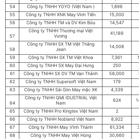
54
Công ty TNHH YOYO (Việt Nam )
1,896
55
Công ty TNHH XNK May Vinh Tiến
15,000
56
Công ty TNHH TM và DV Kim Bửu
14,547
Công ty TNHH Thương mại Việt
41,189
57
Vương
Công ty TNHH SX TM Việt Thắng
14,008
58
Jean
59
Công ty TNHH SX TM Việt Khoa
7,361
60
Công ty TNHH SX May Đại Hưng
250
61
Công ty TNHH SX DV TM Vạn Thành
58,000
62
Công ty TNHH Supersoft Việt Nam
179
63
Công ty TNHH Sài Gòn May mặc XK
4,339
Công ty TNHH QMI IDUSTRIAL Việt
624
1
64
Nam
65
Công ty TNHH Pro Kingtex Việt Nam
2
66
Công ty TNHH Nobland Việt Nam
8,922
67
Công ty TNHH May Vĩnh Thành
61,334
68
Công ty TNHH May Việt Hùng
30,660