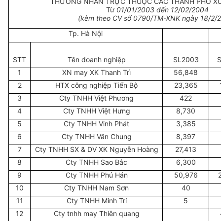
THƯƠNG NHÂN TRỰC THUỘC CÁC THÀNH PHỐ XU
Từ
01/01/2003 đến 12/02/2004
(kèm theo CV số 0790/TM-XNK ngày 18/2/
Tp. Hà Nội
STT
Tên doanh nghiệp
SL2003
1
XN may XK Thanh Trì
56,848
2
HTX công nghiệp Tiến Bộ
23,365
3
Cty TNHH Việt Phương
422
4
Cty TNHH Việt Hưng
8,730
5
Cty TNHH Vinh Phát
3,385
6
Cty TNHH Văn Chung
8,397
7
Cty TNHH SX & DV XK Nguyễn Hoàng
27,413
8
Cty TNHH Sao Bắc
6,300
9
Cty TNHH Phú Hán
50,976
10
Cty TNHH Nam Sơn
40
11
Cty TNHH Minh Trí
5
12
Cty tnhh may Thiên quang