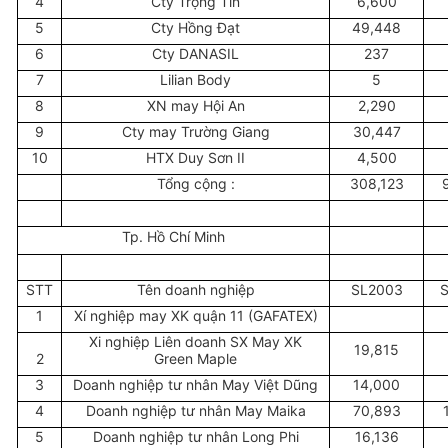
4
Cty Trọng Tín
6,600
5
Cty Hồng Đạt
49,448
6
Cty DANASIL
237
7
Lilian Body
5
8
XN may Hội An
2,290
9
Cty may Trường Giang
30,447
10
HTX Duy Sơn II
4,500
Tổng cộng :
308,123
Tp. Hồ Chí Minh
STT
Tên doanh nghiệp
SL2003
1
Xí nghiệp may XK quận 11 (GAFATEX)
Xi nghiệp Liên doanh SX May XK
19,815
2
Green Maple
3
Doanh nghiệp tư nhân May Việt Dũng
14,000
4
Doanh nghiệp tư nhân May Maika
70,893
5
Doanh nghiệp tư nhân Long Phi
16,136