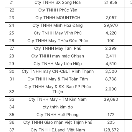
21
Cty TNHH SX Song Hòa
21,959
22
Cty TNHH Phúc Yên
23
Cty TNHH MOUNTECH
2,057
24
Cty TNHH Minh Hoa Đăng
29,970
25
Cty TNHH May Vĩnh Phú
4,220
26
Cty TNHH May THêu Đức Phúc
100
27
Cty TNHH May Tân Phú
2,399
28
Cty TNHH may mặc Chisan
2,411
29
Cty TNHH May Liên Hiệp
4,510
30
Cty TNHH may CN-CBLT Vĩnh Thạnh
3,500
31
Cty TNHH May & TM Toàn Tâm
8,788
Cty TNHH May & SX Bao PP Phúc
2,000
32
Thiện
33
Cty TNHH May - TM Kim Nam
39,680
34
cty tnhh kim do
35
Cty TNHH Huệ Phong
172
36
Cty TNHH Giao nhận Việt Thịnh Phú
205
37
Cty TNHH E.Land Việt Nam
128,672