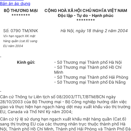
Bản án áp dụng
BỘ THƯƠNG MẠI
CỘNG HOÀ XÃ HỘI CHỦ NGHĨA VIỆT NAM
********
Độc lập - Tự do - Hạnh phúc
********
Số: 0790 TM/XNK
Hà Nội, ngày 18 tháng 2 năm 2004
V/v hạn ngạch XK mặt
hàng quần (cat.6) sang
EU năm 2004
Kính gửi:
- Sở Thương mại Thành phố Hà Nội
- Sở Thương mại Thành phố Hồ Chí
Minh
- Sở Thương mại Thành phố Hải Phòng
- Sở Thương mại Thành phố Đà Nẵng
Căn cứ Thông tư Liên tịch số 08/2003/TTLT/BTM/BCN ngày
28/10/2003 của Bộ Thương mại - Bộ Công nghiệp hướng dẫn việc
giao và thực hiện hạn ngạch hàng dệt may xuất khẩu vào thị trường
EU, Canada và Thổ Nhĩ Kỳ năm 2004;
Căn cứ tỷ lệ sử dụng hạn ngạch xuất khẩu mặt hàng quần (Cat.6)
sang thị trường EU của các thương nhân trực thuộc thành phố Hà
Nội, Thành phố Hồ Chí Minh, Thành phố Hải Phòng và Thành Phố Đà