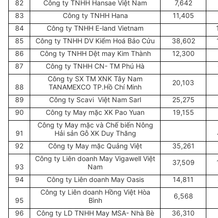
82
Công ty TNHH Hansae Việt Nam
7,642
83
Công ty TNHH Hana
11,405
84
Công ty TNHH E-land Vietnam
85
Công ty TNHH DV Kiểm Hoá Bảo Cửu
38,602
86
Công ty TNHH Dệt may Kim Thành
12,300
87
Công ty TNHH CN- TM Phú Hà
Công ty SX TM XNK Tây Nam
20,103
88
TANAMEXCO TP.Hồ Chí Minh
89
Công ty Scavi Việt Nam Sarl
25,275
90
Công ty May mặc XK Pao Yuan
19,155
Công ty May mặc và Chế biến Nông
91
Hải sản Gỗ XK Duy Thăng
92
Công ty May mặc Quảng Việt
35,261
Công ty Liên doanh May Vigawell Việt
37,509
93
Nam
94
Công ty Liên doanh May Oasis
14,811
Công ty Liên doanh Hồng Việt Hòa
6,568
95
Bình
96
Công ty LD TNHH May MSA- Nhà Bè
36,310