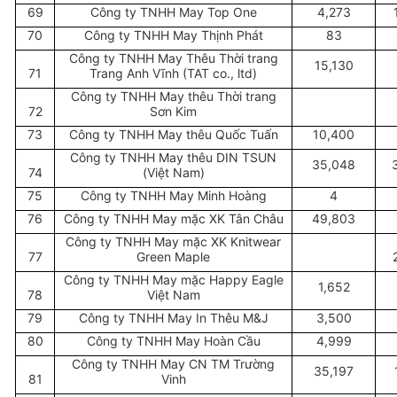
69
Công ty TNHH May Top One
4,273
70
Công ty TNHH May Thịnh Phát
83
Công ty TNHH May Thêu Thời trang
15,130
71
Trang Anh Vĩnh (TAT co., ltd)
Công ty TNHH May thêu Thời trang
72
Sơn Kim
73
Công ty TNHH May thêu Quốc Tuấn
10,400
Công ty TNHH May thêu DIN TSUN
35,048
74
(Việt Nam)
75
Công ty TNHH May Minh Hoàng
4
76
Công ty TNHH May mặc XK Tân Châu
49,803
Công ty TNHH May mặc XK Knitwear
77
Green Maple
Công ty TNHH May mặc Happy Eagle
1,652
78
Việt Nam
79
Công ty TNHH May In Thêu M&J
3,500
80
Công ty TNHH May Hoàn Cầu
4,999
Công ty TNHH May CN TM Trường
35,197
81
Vinh