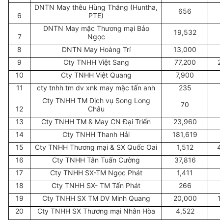
DNTN May thêu Hùng Thắng (Huntha,
656
6
PTE)
DNTN May mặc Thương mại Bảo
19,532
7
Ngọc
8
DNTN May Hoàng Trí
13,000
9
Cty TNHH Việt Sang
77,200
10
Cty TNHH Việt Quang
7,900
11
cty tnhh tm dv xnk may mặc tấn anh
235
Cty TNHH TM Dịch vụ Song Long
70
12
Châu
13
Cty TNHH TM & May CN Đại Triển
23,960
14
Cty TNHH Thanh Hải
181,619
15
Cty TNHH Thương mại & SX Quốc Oai
1,512
16
Cty TNHH Tân Tuấn Cường
37,816
17
Cty TNHH SX-TM Ngọc Phát
1,411
18
Cty TNHH SX- TM Tấn Phát
266
19
Cty TNHH SX TM DV Minh Quang
20,000
20
Cty TNHH SX Thương mại Nhân Hòa
4,522