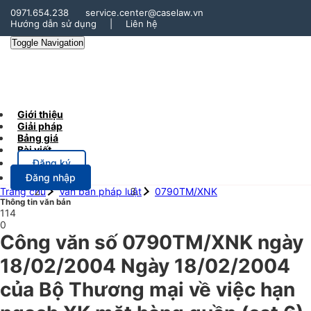
0971.654.238
service.center@caselaw.vn
Hướng dẫn sử dụng
|
Liên hệ
Toggle Navigation
Giới thiệu
Giải pháp
Bảng giá
Bài viết
Đăng ký
Đăng nhập
Trang chủ
Văn bản pháp luật
0790TM/XNK
Thông tin văn bản
114
0
Công văn số 0790TM/XNK ngày
18/02/2004 Ngày 18/02/2004
của Bộ Thương mại về việc hạn