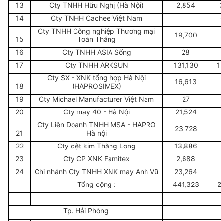
13
Cty TNHH Hữu Nghị (Hà Nội)
2,854
14
Cty TNHH Cachee Việt Nam
Cty TNHH Công nghiệp Thương mại
19,700
15
Toàn Thắng
16
Cty TNHH ASIA Sống
28
17
Cty TNHH ARKSUN
131,130
1
Cty SX - XNK tổng hợp Hà Nội
16,613
18
(HAPROSIMEX)
19
Cty Michael Manufacturer Việt Nam
27
20
Cty may 40 - Hà Nội
21,524
Cty Liên Doanh TNHH MSA - HAPRO
23,728
21
Hà nội
22
Cty dệt kim Thăng Long
13,886
23
Cty CP XNK Famitex
2,688
24
Chi nhánh Cty TNHH XNK may Anh Vũ
23,264
Tổng cộng :
441,323
2
Tp. Hải Phòng