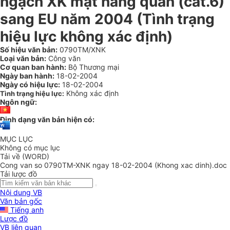
ngạch XK mặt hàng quần (cat.6)
sang EU năm 2004 (Tình trạng
hiệu lực không xác định)
Số hiệu văn bản:
0790TM/XNK
Loại văn bản:
Công văn
Cơ quan ban hành:
Bộ Thương mại
Ngày ban hành:
18-02-2004
Ngày có hiệu lực:
18-02-2004
Không xác định
Tình trạng hiệu lực:
Ngôn ngữ:
Định dạng văn bản hiện có:
MỤC LỤC
Không có mục lục
Tải về (WORD)
Cong van so 0790TM-XNK ngay 18-02-2004 (Khong xac dinh).doc
Tải lược đồ
Nội dung VB
Văn bản gốc
Tiếng anh
Lược đồ
VB liên quan