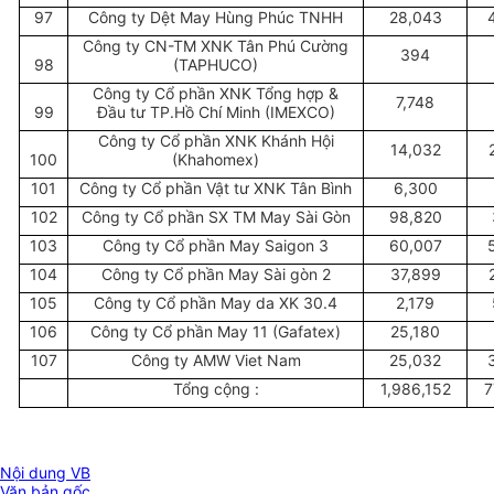
97
Công ty Dệt May Hùng Phúc TNHH
28,043
Công ty CN-TM XNK Tân Phú Cường
394
98
(TAPHUCO)
Công ty Cổ phần XNK Tổng hợp &
7,748
99
Đầu tư TP.Hồ Chí Minh (IMEXCO)
Công ty Cổ phần XNK Khánh Hội
14,032
100
(Khahomex)
101
Công ty Cổ phần Vật tư XNK Tân Bình
6,300
102
Công ty Cổ phần SX TM May Sài Gòn
98,820
103
Công ty Cổ phần May Saigon 3
60,007
104
Công ty Cổ phần May Sài gòn 2
37,899
105
Công ty Cổ phần May da XK 30.4
2,179
106
Công ty Cổ phần May 11 (Gafatex)
25,180
107
Công ty AMW Viet Nam
25,032
Tổng cộng :
1,986,152
7
Nội dung VB
Văn bản gốc