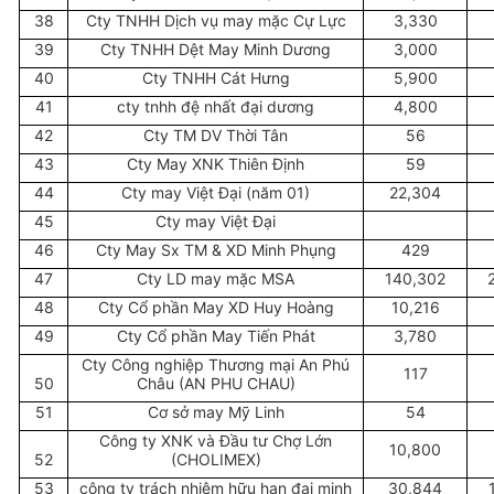
38
Cty TNHH Dịch vụ may mặc Cự Lực
3,330
39
Cty TNHH Dệt May Minh Dương
3,000
40
Cty TNHH Cát Hưng
5,900
41
cty tnhh đệ nhất đại dương
4,800
42
Cty TM DV Thời Tân
56
43
Cty May XNK Thiên Định
59
44
Cty may Việt Đại (năm 01)
22,304
45
Cty may Việt Đại
46
Cty May Sx TM & XD Minh Phụng
429
47
Cty LD may mặc MSA
140,302
48
Cty Cổ phần May XD Huy Hoàng
10,216
49
Cty Cổ phần May Tiến Phát
3,780
Cty Công nghiệp Thương mại An Phú
117
50
Châu (AN PHU CHAU)
51
Cơ sở may Mỹ Linh
54
Công ty XNK và Đầu tư Chợ Lớn
10,800
52
(CHOLIMEX)
53
công ty trách nhiệm hữu hạn đại minh
30,844