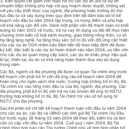
3. Kiên quyết cắt giảm vốn hoặc rút bỏ các dự án (kể cả dự án
chuyển tiếp) không phù hợp với quy hoạch được duyệt, không sát
với yêu cầu thiết thực của ngành, địa phương hoặc không đủ thủ
tục đầu tư và xây dựng theo quy định trên để đảm bảo bố trí kế
hoạch vốn đầu tư năm 2004 tập trung, có trọng điểm và phù hợp
với khả năng cân đối vốn. Dành một phần vốn để thanh toán nợ khối
lượng từ năm 2003 về trước, trả nợ vay tín dụng ưu đãi để thực hiện
chương trình kiên cố hoá kênh mương, giao thông nông thôn, cơ sở
hạ tầng làng nghề, hạ tầng thủy sản; bố trí đủ vốn đối ứng cần thiết
cho các dự án ODA nhằm bảo đảm tiến độ theo hiệp định đã được
ký kết, đặc biệt là các dự án hoàn thành vào năm 2004; ưu tiên vốn
cho các dự án quan trọng cấp bách, các dự án khắc phục hậu quả
lũ lụt, thiên tai, dự án có khả năng hoàn thành đưa vào sử dụng
trong năm.
Các Bộ, ngành và địa phương đã được cơ quan Tài chính ứng trước
kế hoạch vốn phải bố trí vốn đã ứng vào kế hoạch năm 2004 để
hoàn ứng cho ngân sách nhà nước; trường hợp không bố trí đủ, Bộ
Tài chính trừ vào tổng mức đầu tư của Bộ, ngành, địa phương. Các
địa phương phải bố trí đủ vốn trả nợ các khoản đã ứng từ NSTƯ,
trường hợp không bố trí đủ, Bộ Tài chính trừ vào số bổ sung từ
NSTƯ cho địa phương.
Sau khi phân bố chi tiết kế hoạch thanh toán vốn đầu tư năm 2004
cho các dự án, các Bộ và UBND các tỉnh gửi Bộ Tài chính (Vụ Đầu
tư) trước ngày 28 tháng 02 năm 2004 để theo dõi, kiểm tra và làm
căn cứ cấp vốn đầu tư năm 2004. Cuối quý I năm 2004, Bộ Tài
chính tổng hợp báo cáo Thủ tướng Chính phủ về tình hình phân bổ