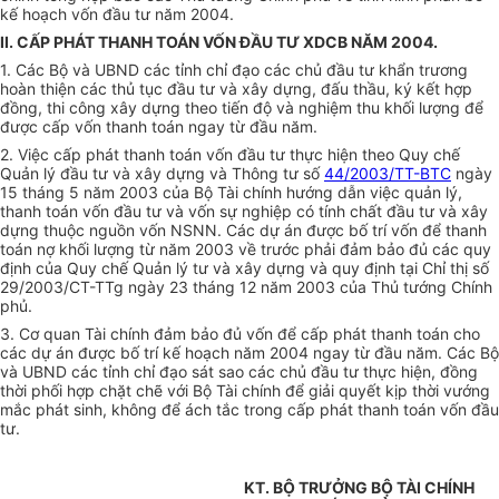
kế hoạch vốn đầu tư năm 2004.
II. CẤP PHÁT THANH TOÁN VỐN ĐẦU TƯ XDCB NĂM 2004.
1. Các Bộ và UBND các tỉnh chỉ đạo các chủ đầu tư khẩn trương
hoàn thiện các thủ tục đầu tư và xây dựng, đấu thầu, ký kết hợp
đồng, thi công xây dựng theo tiến độ và nghiệm thu khối lượng để
được cấp vốn thanh toán ngay từ đầu năm.
2. Việc cấp phát thanh toán vốn đầu tư thực hiện theo Quy chế
Quản lý đầu tư và xây dựng và Thông tư số
44/2003/TT-BTC
ngày
15 tháng 5 năm 2003 của Bộ Tài chính hướng dẫn việc quản lý,
thanh toán vốn đầu tư và vốn sự nghiệp có tính chất đầu tư và xây
dựng thuộc nguồn vốn NSNN. Các dự án được bố trí vốn để thanh
toán nợ khối lượng từ năm 2003 về trước phải đảm bảo đủ các quy
định của Quy chế Quản lý tư và xây dựng và quy định tại Chỉ thị số
29/2003/CT-TTg ngày 23 tháng 12 năm 2003 của Thủ tướng Chính
phủ.
3. Cơ quan Tài chính đảm bảo đủ vốn để cấp phát thanh toán cho
các dự án được bố trí kế hoạch năm 2004 ngay từ đầu năm. Các Bộ
và UBND các tỉnh chỉ đạo sát sao các chủ đầu tư thực hiện, đồng
thời phối hợp chặt chẽ với Bộ Tài chính để giải quyết kịp thời vướng
mắc phát sinh, không để ách tắc trong cấp phát thanh toán vốn đầu
tư.
KT. BỘ TRƯỞNG BỘ TÀI CHÍNH