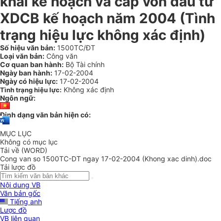
khai kế hoạch và cấp vốn đầu tư
XDCB kế hoạch năm 2004 (Tình
trạng hiệu lực không xác định)
Số hiệu văn bản:
1500TC/ĐT
Loại văn bản:
Công văn
Cơ quan ban hành:
Bộ Tài chính
Ngày ban hành:
17-02-2004
Ngày có hiệu lực:
17-02-2004
Không xác định
Tình trạng hiệu lực:
Ngôn ngữ:
Định dạng văn bản hiện có:
MỤC LỤC
Không có mục lục
Tải về (WORD)
Cong van so 1500TC-DT ngay 17-02-2004 (Khong xac dinh).doc
Tải lược đồ
Nội dung VB
Văn bản gốc
Tiếng anh
Lược đồ
VB liên quan