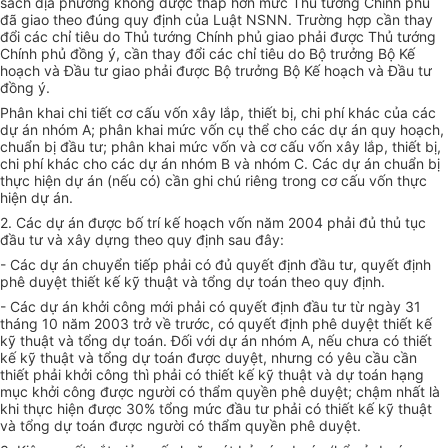
sách địa phương không được thấp hơn mức Thủ tướng Chính phủ
đã giao theo đúng quy định của Luật NSNN. Trường hợp cần thay
đổi các chỉ tiêu do Thủ tướng Chính phủ giao phải được Thủ tướng
Chính phủ đồng ý, cần thay đổi các chỉ tiêu do Bộ trưởng Bộ Kế
hoạch và Đầu tư giao phải được Bộ trưởng Bộ Kế hoạch và Đầu tư
đồng ý.
Phân khai chi tiết cơ cấu vốn xây lắp, thiết bị, chi phí khác của các
dự án nhóm A; phân khai mức vốn cụ thể cho các dự án quy hoạch,
chuẩn bị đầu tư; phân khai mức vốn và cơ cấu vốn xây lắp, thiết bị,
chi phí khác cho các dự án nhóm B và nhóm C. Các dự án chuẩn bị
thực hiện dự án (nếu có) cần ghi chú riêng trong cơ cấu vốn thực
hiện dự án.
2. Các dự án được bố trí kế hoạch vốn năm 2004 phải đủ thủ tục
đầu tư và xây dựng theo quy định sau đây:
- Các dự án chuyển tiếp phải có đủ quyết định đầu tư, quyết định
phê duyệt thiết kế kỹ thuật và tổng dự toán theo quy định.
- Các dự án khởi công mới phải có quyết định đầu tư từ ngày 31
tháng 10 năm 2003 trở về trước, có quyết định phê duyệt thiết kế
kỹ thuật và tổng dự toán. Đối với dự án nhóm A, nếu chưa có thiết
kế kỹ thuật và tổng dự toán được duyệt, nhưng có yêu cầu cần
thiết phải khởi công thì phải có thiết kế kỹ thuật và dự toán hạng
mục khởi công được người có thẩm quyền phê duyệt; chậm nhất là
khi thực hiện được 30% tổng mức đầu tư phải có thiết kế kỹ thuật
và tổng dự toán được người có thẩm quyền phê duyệt.