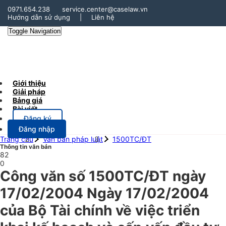
0971.654.238
service.center@caselaw.vn
Hướng dẫn sử dụng
|
Liên hệ
Toggle Navigation
Giới thiệu
Giải pháp
Bảng giá
Bài viết
Đăng ký
Đăng nhập
Trang chủ
Văn bản pháp luật
1500TC/ĐT
Thông tin văn bản
82
0
Công văn số 1500TC/ĐT ngày
17/02/2004 Ngày 17/02/2004
của Bộ Tài chính về việc triển