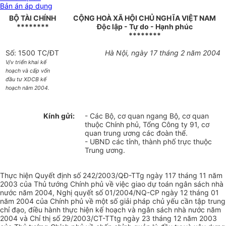
Bản án áp dụng
BỘ TÀI CHÍNH
CỘNG HOÀ XÃ HỘI CHỦ NGHĨA VIỆT NAM
********
Độc lập - Tự do - Hạnh phúc
********
Số: 1500 TC/ĐT
Hà Nội, ngày 17 tháng 2 năm 2004
V/v triển khai kế
hoạch và cấp vốn
đầu tư XDCB kế
hoạch năm 2004.
Kính gửi:
- Các Bộ, cơ quan ngang Bộ, cơ quan
thuộc Chính phủ, Tổng Công ty 91, cơ
quan trung ương các đoàn thể.
- UBND các tỉnh, thành phố trực thuộc
Trung ương.
Thực hiện Quyết định số 242/2003/QĐ-TTg ngày 117 tháng 11 năm
2003 của Thủ tướng Chính phủ về việc giao dự toán ngân sách nhà
nước năm 2004, Nghị quyết số 01/2004/NQ-CP ngày 12 tháng 01
năm 2004 của Chính phủ về một số giải pháp chủ yếu cần tập trung
chỉ đạo, điều hành thực hiện kế hoạch và ngân sách nhà nước năm
2004 và Chỉ thị số 29/2003/CT-TTtg ngày 23 tháng 12 năm 2003