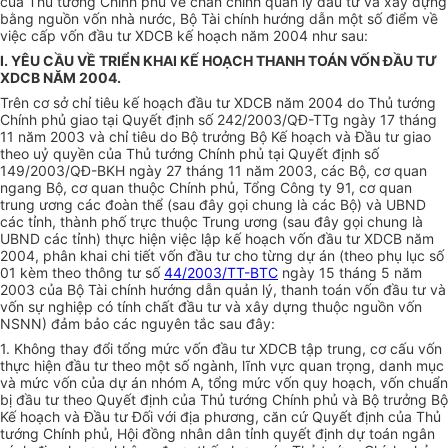
của Thủ tướng Chính phủ về chấn chỉnh quản lý đầu tư và xây dựng
bằng nguồn vốn nhà nước, Bộ Tài chính hướng dẫn một số điểm về
việc cấp vốn đầu tư XDCB kế hoạch năm 2004 như sau:
I. YÊU CẦU VỀ TRIỂN KHAI KẾ HOẠCH THANH TOÁN VỐN ĐẦU TƯ
XDCB NĂM 2004.
Trên cơ sở chỉ tiêu kế hoạch đầu tư XDCB năm 2004 do Thủ tướng
Chính phủ giao tại Quyết định số 242/2003/QĐ-TTg ngày 17 tháng
11 năm 2003 và chỉ tiêu do Bộ trưởng Bộ Kế hoạch và Đầu tư giao
theo uỷ quyền của Thủ tướng Chính phủ tại Quyết định số
149/2003/QĐ-BKH ngày 27 tháng 11 năm 2003, các Bộ, cơ quan
ngang Bộ, cơ quan thuộc Chính phủ, Tổng Công ty 91, cơ quan
trung ương các đoàn thể (sau đây gọi chung là các Bộ) và UBND
các tỉnh, thành phố trực thuộc Trung ương (sau đây gọi chung là
UBND các tỉnh) thực hiện việc lập kế hoạch vốn đầu tư XDCB năm
2004, phân khai chi tiết vốn đầu tư cho từng dự án (theo phụ lục số
01 kèm theo thông tư số
44/2003/TT-BTC
ngày 15 tháng 5 năm
2003 của Bộ Tài chính hướng dẫn quản lý, thanh toán vốn đầu tư và
vốn sự nghiệp có tính chất đầu tư và xây dựng thuộc nguồn vốn
NSNN) đảm bảo các nguyên tắc sau đây:
1. Không thay đổi tổng mức vốn đầu tư XDCB tập trung, cơ cấu vốn
thực hiện đầu tư theo một số ngành, lĩnh vực quan trọng, danh mục
và mức vốn của dự án nhóm A, tổng mức vốn quy hoạch, vốn chuẩn
bị đầu tư theo Quyết định của Thủ tướng Chính phủ và Bộ trưởng Bộ
Kế hoạch và Đầu tư Đối với địa phương, căn cứ Quyết định của Thủ
tướng Chính phủ, Hội đồng nhân dân tỉnh quyết định dự toán ngân