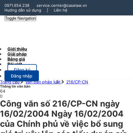
0971.654.238
service.center@caselaw.vn
Hướng dẫn sử dụng
|
Liên hệ
Toggle Navigation
Giới thiệu
Giải pháp
Bảng giá
Bài viết
Đăng ký
Đăng nhập
Trang chủ
Văn bản pháp luật
216/CP-CN
Thông tin văn bản
64
0
Công văn số 216/CP-CN ngày
16/02/2004 Ngày 16/02/2004
của Chính phủ về việc bổ sung