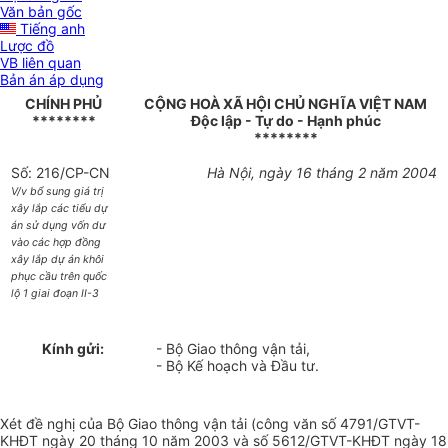
Văn bản gốc
Tiếng anh
Lược đồ
VB liên quan
Bản án áp dụng
CHÍNH PHỦ
CỘNG HOÀ XÃ HỘI CHỦ NGHĨA VIỆT NAM
********
Độc lập - Tự do - Hạnh phúc
********
Số: 216/CP-CN
Hà Nội, ngày 16 tháng 2 năm 2004
V/v bổ sung giá trị
xây lắp các tiểu dự
án sử dụng vốn dư
vào các hợp đồng
xây lắp dự án khôi
phục cầu trên quốc
lộ 1 giai đoạn II-3
Kính gửi:
- Bộ Giao thông vận tải,
- Bộ Kế hoạch và Đầu tư.
Xét đề nghị của Bộ Giao thông vận tải (công văn số 4791/GTVT-
KHĐT ngày 20 tháng 10 năm 2003 và số 5612/GTVT-KHĐT ngày 18