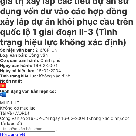
giá trị xây lắp các tiểu dự án sử
dụng vốn dư vào các hợp đồng
xây lắp dự án khôi phục cầu trên
quốc lộ 1 giai đoạn II-3 (Tình
trạng hiệu lực không xác định)
Số hiệu văn bản:
216/CP-CN
Loại văn bản:
Công văn
Cơ quan ban hành:
Chính phủ
Ngày ban hành:
16-02-2004
Ngày có hiệu lực:
16-02-2004
Không xác định
Tình trạng hiệu lực:
Ngôn ngữ:
Định dạng văn bản hiện có:
MỤC LỤC
Không có mục lục
Tải về (WORD)
Cong van so 216-CP-CN ngay 16-02-2004 (Khong xac dinh).doc
Tải lược đồ
Nội dung VB