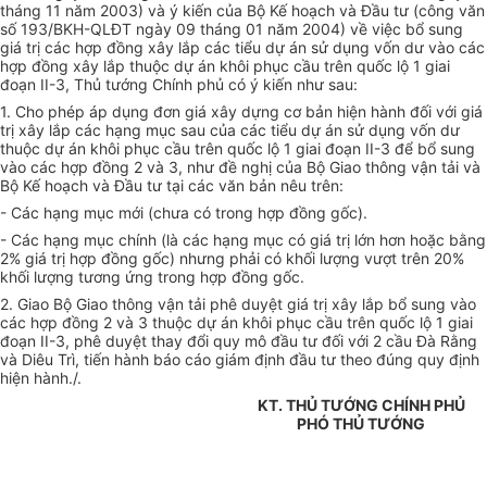
tháng 11 năm 2003) và ý kiến của Bộ Kế hoạch và Đầu tư (công văn
số 193/BKH-QLĐT ngày 09 tháng 01 năm 2004) về việc bổ sung
giá trị các hợp đồng xây lắp các tiểu dự án sử dụng vốn dư vào các
hợp đồng xây lắp thuộc dự án khôi phục cầu trên quốc lộ 1 giai
đoạn II-3, Thủ tướng Chính phủ có ý kiến như sau:
1. Cho phép áp dụng đơn giá xây dựng cơ bản hiện hành đối với giá
trị xây lắp các hạng mục sau của các tiểu dự án sử dụng vốn dư
thuộc dự án khôi phục cầu trên quốc lộ 1 giai đoạn II-3 để bổ sung
vào các hợp đồng 2 và 3, như đề nghị của Bộ Giao thông vận tải và
Bộ Kế hoạch và Đầu tư tại các văn bản nêu trên:
- Các hạng mục mới (chưa có trong hợp đồng gốc).
- Các hạng mục chính (là các hạng mục có giá trị lớn hơn hoặc bằng
2% giá trị hợp đồng gốc) nhưng phải có khối lượng vượt trên 20%
khối lượng tương ứng trong hợp đồng gốc.
2. Giao Bộ Giao thông vận tải phê duyệt giá trị xây lắp bổ sung vào
các hợp đồng 2 và 3 thuộc dự án khôi phục cầu trên quốc lộ 1 giai
đoạn II-3, phê duyệt thay đổi quy mô đầu tư đối với 2 cầu Đà Rằng
và Diêu Trì, tiến hành báo cáo giám định đầu tư theo đúng quy định
hiện hành./.
KT. THỦ TƯỚNG CHÍNH PHỦ
PHÓ THỦ TƯỚNG