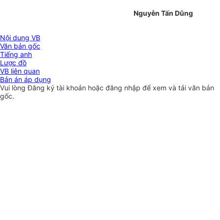
Nguyễn Tấn Dũng
Nội dung VB
Văn bản gốc
Tiếng anh
Lược đồ
VB liên quan
Bản án áp dụng
Vui lòng
Đăng ký
tài khoản hoặc
đăng nhập
để xem và tải văn bản
gốc.