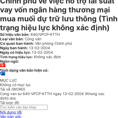
Chính phủ về việc hỗ trợ lãi suất
vay vốn ngân hàng thương mại
mua muối dự trữ lưu thông (Tình
trạng hiệu lực không xác định)
Số hiệu văn bản:
640/VPCP-KTTH
Loại văn bản:
Công văn
Cơ quan ban hành:
Văn phòng Chính phủ
Ngày ban hành:
13-02-2004
Ngày có hiệu lực:
13-02-2004
Không xác định
Tình trạng hiệu lực:
Ngôn ngữ:
Định dạng văn bản hiện có:
MỤC LỤC
Không có mục lục
Tải về (WORD)
Cong van so 640-VPCP-KTTH ngay 13-02-2004 (Khong xac
dinh).doc
Tải lược đồ
Nội dung VB
Văn bản gốc