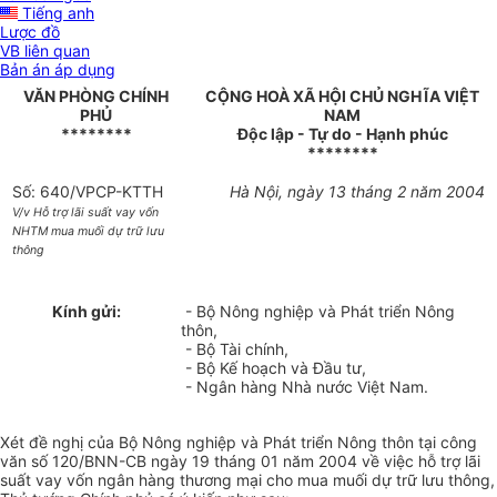
Tiếng anh
Lược đồ
VB liên quan
Bản án áp dụng
VĂN PHÒNG CHÍNH
CỘNG HOÀ XÃ HỘI CHỦ NGHĨA VIỆT
PHỦ
NAM
********
Độc lập - Tự do - Hạnh phúc
********
Số: 640/VPCP-KTTH
Hà Nội, ngày 13 tháng 2 năm 2004
V/v Hỗ trợ lãi suất vay vốn
NHTM mua muối dự trữ lưu
thông
Kính gửi:
- Bộ Nông nghiệp và Phát triển Nông
thôn,
- Bộ Tài chính,
- Bộ Kế hoạch và Đầu tư,
- Ngân hàng Nhà nước Việt Nam.
Xét đề nghị của Bộ Nông nghiệp và Phát triển Nông thôn tại công
văn số 120/BNN-CB ngày 19 tháng 01 năm 2004 về việc hỗ trợ lãi
suất vay vốn ngân hàng thương mại cho mua muối dự trữ lưu thông,