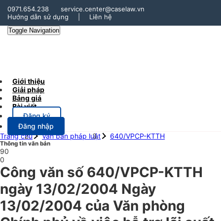
0971.654.238
service.center@caselaw.vn
Hướng dẫn sử dụng
|
Liên hệ
Toggle Navigation
Giới thiệu
Giải pháp
Bảng giá
Bài viết
Đăng ký
Đăng nhập
Trang chủ
Văn bản pháp luật
640/VPCP-KTTH
Thông tin văn bản
90
0
Công văn số 640/VPCP-KTTH
ngày 13/02/2004 Ngày
13/02/2004 của Văn phòng