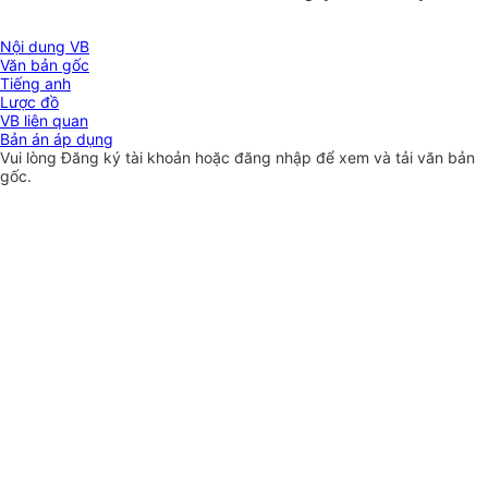
Nội dung VB
Văn bản gốc
Tiếng anh
Lược đồ
VB liên quan
Bản án áp dụng
Vui lòng
Đăng ký
tài khoản hoặc
đăng nhập
để xem và tải văn bản
gốc.