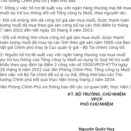
Thủ tướng Chính phủ có ý kiến như sau:
1- Đồng ý việc hỗ trợ lãi suất vay vốn ngân hàng thương mại để mua
muối dự trữ lưu thông đối với Tổng công ty Muối, theo nguyên tắc:
- Đối với những tỉnh đã công bố giá sàn mua muối, được thanh toán
lượng muối đã mua theo giá sàn công bố tại các thời điểm từ tháng
7 năm 2002 đến hết ngày 30 tháng 9 năm 2003.
- Đối với những tỉnh chưa công bố giá sàn mua muối, được thanh
toán lượng muối đã mua tại các tỉnh theo giá sàn năm 1999 của Ban
Vật giá Chính phủ (nay là Cục quản lý giá - Bộ Tài chính) công bố.
2- Nguồn hỗ trợ lãi suất vay vốn ngân hàng thương mại mua muối
dự trữ lưu thông của Tổng công ty Muối sử dụng từ Quỹ hồ trợ xuất
khẩu theo quy định tại điểm 2 công văn số 1000/VPCP-KTTH ngày
29 tháng 8 năm 2002 của Văn Phòng Chính Phủ. Tổng công ty Muối
làm việc với Bộ Tài chính để xử lý cụ thể, đồng thời báo cáo Thủ
tướng Chính phủ kết quả thực hiện trong tháng 2 năm 2004.
Văn Phòng Chính Phủ xin thông báo để các cơ quan biết, thực hiện./
KT. BỘ TRƯỞNG, CHỦ NHIỆM
VPCP
PHÓ CHỦ NHIỆM
Nguyễn Quốc Huy