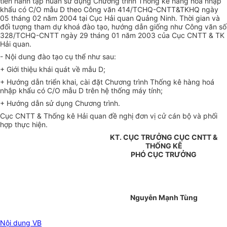
tiến hành tập huấn sử dụng Chương trình Thống kê hàng hoá nhập
khẩu có C/O mẫu D theo Công văn 414/TCHQ-CNTT&TKHQ ngày
05 tháng 02 năm 2004 tại Cục Hải quan Quảng Ninh. Thời gian và
đối tượng tham dự khoá đào tạo, hướng dẫn giống như Công văn số
328/TCHQ-CNTT ngày 29 tháng 01 năm 2003 của Cục CNTT & TK
Hải quan.
- Nội dung đào tạo cụ thể như sau:
+ Giới thiệu khái quát về mẫu D;
+ Hướng dẫn triển khai, cài đặt Chương trình Thống kê hàng hoá
nhập khẩu có C/O mẫu D trên hệ thống máy tính;
+ Hướng dẫn sử dụng Chương trình.
Cục CNTT & Thống kê Hải quan đề nghị đơn vị cử cán bộ và phối
hợp thực hiện.
KT. CỤC TRƯỞNG CỤC CNTT &
THỐNG KÊ
PHÓ CỤC TRƯỞNG
Nguyễn Mạnh Tùng
Nội dung VB