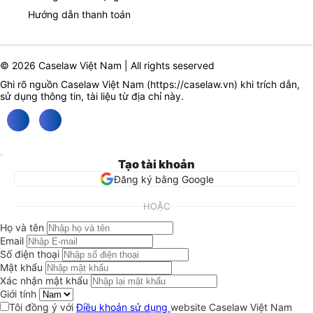
Hướng dẫn thanh toán
© 2026 Caselaw Việt Nam | All rights seserved
Ghi rõ nguồn Caselaw Việt Nam (
https://caselaw.vn
) khi trích dẫn,
sử dụng thông tin, tài liệu từ địa chỉ này.
Tạo tài khoản
Đăng ký bằng Google
HOẶC
Họ và tên
Email
Số điện thoại
Mật khẩu
Xác nhận mật khẩu
Giới tính
Tôi đồng ý với
Điều khoản sử dụng
website Caselaw Việt Nam