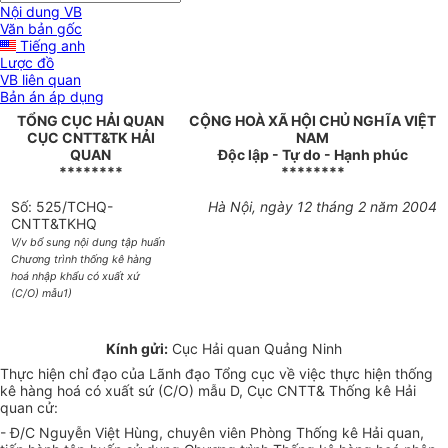
Nội dung VB
Văn bản gốc
Tiếng anh
Lược đồ
VB liên quan
Bản án áp dụng
TỔNG CỤC HẢI QUAN
CỘNG HOÀ XÃ HỘI CHỦ NGHĨA VIỆT
CỤC CNTT&TK HẢI
NAM
QUAN
Độc lập - Tự do - Hạnh phúc
********
********
Số: 525/TCHQ-
Hà Nội, ngày 12 tháng 2 năm 2004
CNTT&TKHQ
V/v bổ sung nội dung tập huấn
Chương trình thống kê hàng
hoá nhập khẩu có xuất xứ
(C/O) mẫu1)
Kính gửi:
Cục Hải quan Quảng Ninh
Thực hiện chỉ đạo của Lãnh đạo Tổng cục về việc thực hiện thống
kê hàng hoá có xuất sứ (C/O) mẫu D, Cục CNTT& Thống kê Hải
quan cử:
- Đ/C Nguyễn Việt Hùng, chuyên viên Phòng Thống kê Hải quan,