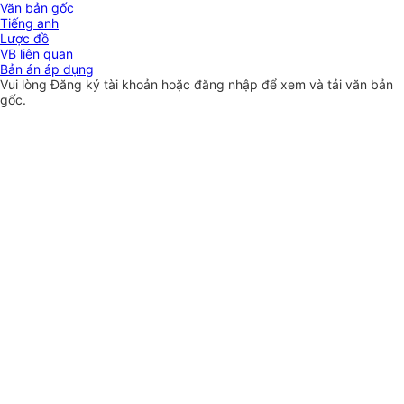
Văn bản gốc
Tiếng anh
Lược đồ
VB liên quan
Bản án áp dụng
Vui lòng
Đăng ký
tài khoản hoặc
đăng nhập
để xem và tải văn bản
gốc.