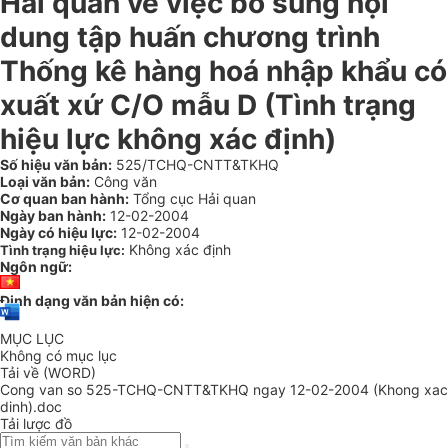
Hải quan về việc bổ sung nội
dung tập huấn chương trình
Thống kê hàng hoá nhập khẩu có
xuất xứ C/O mẫu D (Tình trạng
hiệu lực không xác định)
Số hiệu văn bản:
525/TCHQ-CNTT&TKHQ
Loại văn bản:
Công văn
Cơ quan ban hành:
Tổng cục Hải quan
Ngày ban hành:
12-02-2004
Ngày có hiệu lực:
12-02-2004
Không xác định
Tình trạng hiệu lực:
Ngôn ngữ:
Định dạng văn bản hiện có:
MỤC LỤC
Không có mục lục
Tải về (WORD)
Cong van so 525-TCHQ-CNTT&TKHQ ngay 12-02-2004 (Khong xac
dinh).doc
Tải lược đồ