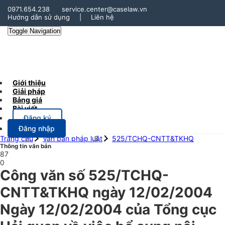
0971.654.238
service.center@caselaw.vn
Hướng dẫn sử dụng
|
Liên hệ
Toggle Navigation
Giới thiệu
Giải pháp
Bảng giá
Bài viết
Đăng ký
Đăng nhập
Trang chủ
Văn bản pháp luật
525/TCHQ-CNTT&TKHQ
Thông tin văn bản
87
0
Công văn số 525/TCHQ-
CNTT&TKHQ ngày 12/02/2004
Ngày 12/02/2004 của Tổng cục