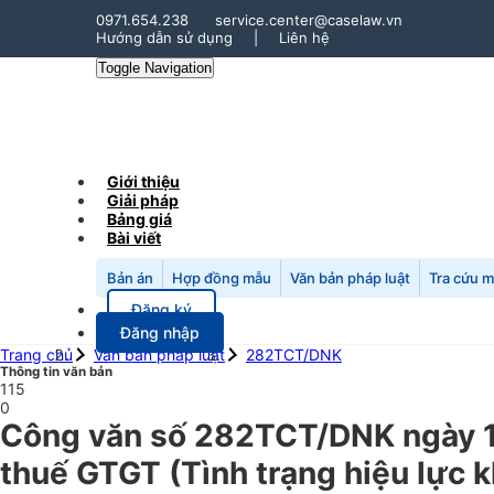
0971.654.238
service.center@caselaw.vn
Hướng dẫn sử dụng
|
Liên hệ
Toggle Navigation
Giới thiệu
Giải pháp
Bảng giá
Bài viết
Bản án
Hợp đồng mẫu
Văn bản pháp luật
Tra cứu 
Đăng ký
Đăng nhập
Trang chủ
Văn bản pháp luật
282TCT/DNK
Thông tin văn bản
115
0
Công văn số 282TCT/DNK ngày 1
thuế GTGT (Tình trạng hiệu lực 