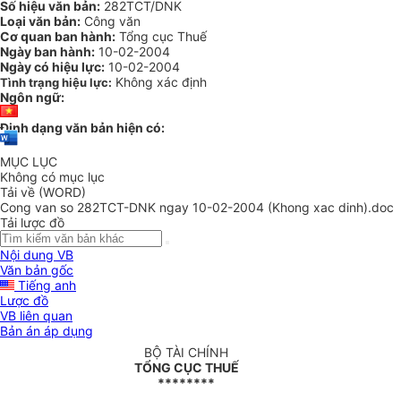
Số hiệu văn bản:
282TCT/DNK
Loại văn bản:
Công văn
Cơ quan ban hành:
Tổng cục Thuế
Ngày ban hành:
10-02-2004
Ngày có hiệu lực:
10-02-2004
Không xác định
Tình trạng hiệu lực:
Ngôn ngữ:
Định dạng văn bản hiện có:
MỤC LỤC
Không có mục lục
Tải về (WORD)
Cong van so 282TCT-DNK ngay 10-02-2004 (Khong xac dinh).doc
Tải lược đồ
Nội dung VB
Văn bản gốc
Tiếng anh
Lược đồ
VB liên quan
Bản án áp dụng
BỘ TÀI CHÍNH
TỔNG CỤC THUẾ
********