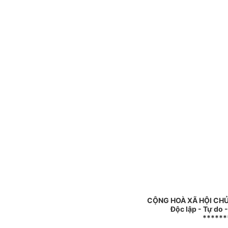
CỘNG HOÀ XÃ HỘI CHỦ
Độc lập - Tự do 
******