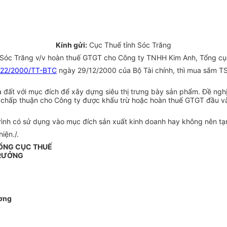
Kính gửi:
Cục Thuế tỉnh Sóc Trăng
 Sóc Trăng v/v hoàn thuế GTGT cho Công ty TNHH Kim Anh, Tổng cục
122/2000/TT-BTC
ngày 29/12/2000 của Bộ Tài chính, thì mua sắm TS
ất với mục đích để xây dựng siêu thị trưng bày sản phẩm. Đề nghị 
ì chấp thuận cho Công ty được khấu trừ hoặc hoàn thuế GTGT đầu v
trình có sử dụng vào mục đích sản xuất kinh doanh hay không nên t
iện./.
ỔNG CỤC THUẾ
TRƯỞNG
ơng