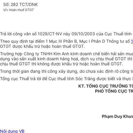
Số: 282 TCT/DNK
V/v Hoàn thuế GTGT
Trả lời công văn số 1029/CT-NV này 09/10/2003 của Cục Thuế tỉnh
Theo quy định tại điểm 1 Mục III Phần B, Mục I Phân D Thông tư số
GTGT được khấu trừ hoặc hoàn thuế GTGT.
Trường hợp Công ty TNHH Kim Anh kinh doanh chế biến hải sản mua đ
dụng vào sản xuất kinh doanh hàng hoá, dịch vụ chịu thuế GTGT th
chịu thuế GTGT thì không được khấu trừ hoặc hoàn thuế GTGT.
Trong thời gian đang thi công xây dựng, do chưa xác định rõ công 
Tổng cục Thuế trả lời để Cục thuế tỉnh Sóc Trăng được biết và thực h
KT. TỔNG CỤC TRƯỞNG T
PHÓ TỔNG CỤC 
Phạm Duy Khư
Nội dung VB