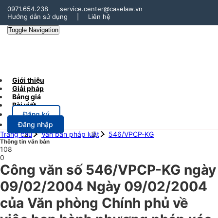
0971.654.238
service.center@caselaw.vn
Hướng dẫn sử dụng
|
Liên hệ
Toggle Navigation
Giới thiệu
Giải pháp
Bảng giá
Bài viết
Đăng ký
Đăng nhập
Trang chủ
Văn bản pháp luật
546/VPCP-KG
Thông tin văn bản
108
0
Công văn số 546/VPCP-KG ngày
09/02/2004 Ngày 09/02/2004
của Văn phòng Chính phủ về