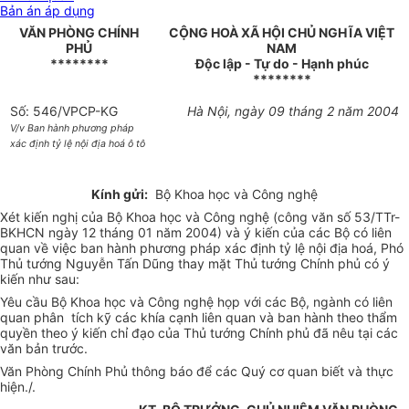
Bản án áp dụng
VĂN PHÒNG CHÍNH
CỘNG HOÀ XÃ HỘI CHỦ NGHĨA VIỆT
PHỦ
NAM
********
Độc lập - Tự do - Hạnh phúc
********
Số: 546/VPCP-KG
Hà Nội, ngày 09 tháng 2 năm 2004
V/v Ban hành phương pháp
xác định tỷ lệ nội địa hoá ô tô
Kính gửi:
Bộ Khoa học và Công nghệ
Xét kiến nghị của Bộ Khoa học và Công nghệ (công văn số 53/TTr-
BKHCN ngày 12 tháng 01 năm 2004) và ý kiến của các Bộ có liên
quan về việc ban hành phương pháp xác định tỷ lệ nội địa hoá, Phó
Thủ tướng Nguyễn Tấn Dũng thay mặt Thủ tướng Chính phủ có ý
kiến như sau:
Yêu cầu Bộ Khoa học và Công nghệ họp với các Bộ, ngành có liên
quan phân tích kỹ các khía cạnh liên quan và ban hành theo thẩm
quyền theo ý kiến chỉ đạo của Thủ tướng Chính phủ đã nêu tại các
văn bản trước.
Văn Phòng Chính Phủ thông báo để các Quý cơ quan biết và thực
hiện./.