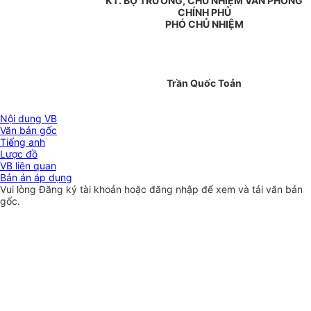
KT. BỘ TRƯỞNG, CHỦ NHIỆM VĂN PHÒNG
CHÍNH PHỦ
PHÓ CHỦ NHIỆM
Trần Quốc Toản
Nội dung VB
Văn bản gốc
Tiếng anh
Lược đồ
VB liên quan
Bản án áp dụng
Vui lòng
Đăng ký
tài khoản hoặc
đăng nhập
để xem và tải văn bản
gốc.