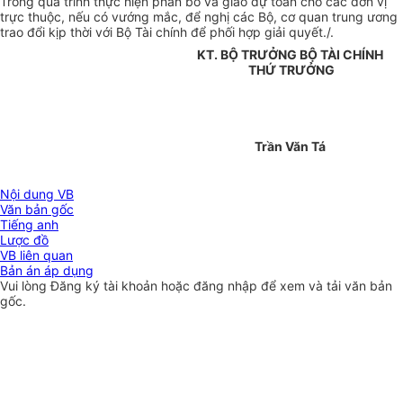
Trong quá trình thực hiện phân bổ và giao dự toán cho các đơn vị
trực thuộc, nếu có vướng mắc, để nghị các Bộ, cơ quan trung ương
trao đổi kịp thời với Bộ Tài chính để phối hợp giải quyết./.
KT. BỘ TRƯỞNG BỘ TÀI CHÍNH
THỨ TRƯỞNG
Trần Văn Tá
Nội dung VB
Văn bản gốc
Tiếng anh
Lược đồ
VB liên quan
Bản án áp dụng
Vui lòng
Đăng ký
tài khoản hoặc
đăng nhập
để xem và tải văn bản
gốc.