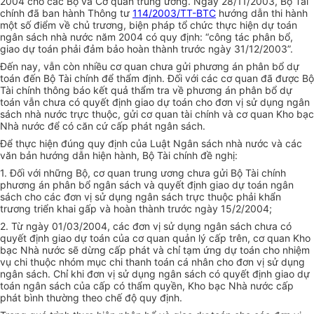
2004 cho các Bộ và Cơ quan trung ương. Ngày 28/11/2003, Bộ Tài
chính đã ban hành Thông tư
114/2003/TT-BTC
hướng dẫn thi hành
một số điểm về chủ trương, biện pháp tổ chức thực hiện dự toán
ngân sách nhà nước năm 2004 có quy định: “công tác phân bổ,
giao dự toán phải đảm bảo hoàn thành trước ngày 31/12/2003”.
Đến nay, vẫn còn nhiều cơ quan chưa gửi phương án phân bổ dự
toán đến Bộ Tài chính để thẩm định. Đối với các cơ quan đã được Bộ
Tài chính thông báo kết quả thẩm tra về phương án phân bổ dự
toán vẫn chưa có quyết định giao dự toán cho đơn vị sử dụng ngân
sách nhà nước trực thuộc, gửi cơ quan tài chính và cơ quan Kho bạc
Nhà nước để có căn cứ cấp phát ngân sách.
Để thực hiện đúng quy định của Luật Ngân sách nhà nước và các
văn bản hướng dẫn hiện hành, Bộ Tài chính đề nghị:
1. Đối với những Bộ, cơ quan trung ương chưa gửi Bộ Tài chính
phương án phân bổ ngân sách và quyết định giao dự toán ngân
sách cho các đơn vị sử dụng ngân sách trực thuộc phải khẩn
trương triển khai gấp và hoàn thành trước ngày 15/2/2004;
2. Từ ngày 01/03/2004, các đơn vị sử dụng ngân sách chưa có
quyết định giao dự toán của cơ quan quản lý cấp trên, cơ quan Kho
bạc Nhà nước sẽ dừng cấp phát và chỉ tạm ứng dự toán cho nhiệm
vụ chi thuộc nhóm mục chi thanh toán cá nhân cho đơn vị sử dụng
ngân sách. Chỉ khi đơn vị sử dụng ngân sách có quyết định giao dự
toán ngân sách của cấp có thẩm quyền, Kho bạc Nhà nước cấp
phát bình thường theo chế độ quy định.