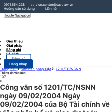
0971.654.238
service.center@caselaw.vn
Hướng dẫn sử dụng
|
Liên hệ
Toggle Navigation
Giới thiệu
Giải pháp
Bảng giá
Bài viết
Đăng ký
Đăng nhập
Trang chủ
Văn bản pháp luật
1201/TC/NSNN
Thông tin văn bản
107
0
Công văn số 1201/TC/NSNN
ngày 09/02/2004 Ngày
09/02/2004 của Bộ Tài chính về