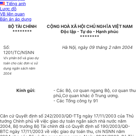
Tiếng anh
Lược đồ
VB liên quan
Bản án áp dụng
BỘ TÀI CHÍNH
CỘNG HOÀ XÃ HỘI CHỦ NGHĨA VIỆT NAM
********
Độc lập - Tự do - Hạnh phúc
********
Số:
Hà Nội, ngày 09 tháng 2 năm 2004
1201/TC/NSNN
V/v phân bổ và giao dự
toán cho các đơn vị sử
dụng ngân sách năm
2004
Kính gửi:
- Các Bộ, cơ quan ngang Bộ, cơ quan th
phủ,Cơ quan khác ở Trung ương.
- Các Tổng công ty 91
Căn cứ Quyết định số 242/2003/QĐ-TTg ngày 17/11/2003 của Thủ
tướng Chính phủ về việc giao dự toán ngân sách nhà nước năm
2004, Bộ trưởng Bộ Tài chính đã có Quyết định số 190/2003/QĐ-
BTC ngày 17/11/2003 về việc giao dự toán thu, chi NSNN năm