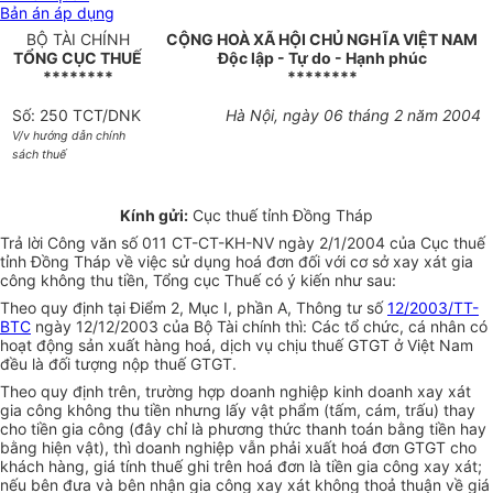
Bản án áp dụng
BỘ TÀI CHÍNH
CỘNG HOÀ XÃ HỘI CHỦ NGHĨA VIỆT NAM
TỔNG CỤC THUẾ
Độc lập - Tự do - Hạnh phúc
********
********
Số: 250 TCT/DNK
Hà Nội, ngày 06 tháng 2 năm 2004
V/v hướng dẫn chính
sách thuế
Kính gửi:
Cục thuế tỉnh Đồng Tháp
Trả lời Công văn số 011 CT-CT-KH-NV ngày 2/1/2004 của Cục thuế
tỉnh Đồng Tháp về việc sử dụng hoá đơn đối với cơ sở xay xát gia
công không thu tiền, Tổng cục Thuế có ý kiến như sau:
Theo quy định tại Điểm 2, Mục I, phần A, Thông tư số
12/2003/TT-
BTC
ngày 12/12/2003 của Bộ Tài chính thì: Các tổ chức, cá nhân có
hoạt động sản xuất hàng hoá, dịch vụ chịu thuế GTGT ở Việt Nam
đều là đối tượng nộp thuế GTGT.
Theo quy định trên, trường hợp doanh nghiệp kinh doanh xay xát
gia công không thu tiền nhưng lấy vật phẩm (tấm, cám, trấu) thay
cho tiền gia công (đây chỉ là phương thức thanh toán bằng tiền hay
bằng hiện vật), thì doanh nghiệp vẫn phải xuất hoá đơn GTGT cho
khách hàng, giá tính thuế ghi trên hoá đơn là tiền gia công xay xát;
nếu bên đưa và bên nhận gia công xay xát không thoả thuận về giá