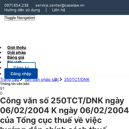
0971.654.238
service.center@caselaw.vn
Hướng dẫn sử dụng
|
Liên hệ
Toggle Navigation
Giới thiệu
Giải pháp
Bảng giá
Bài viết
Đăng ký
Đăng nhập
Trang chủ
Văn bản pháp luật
250TCT/DNK
Thông tin văn bản
91
0
Công văn số 250TCT/DNK ngày
06/02/2004 K ngày 06/02/2004
của Tổng cục thuế về việc