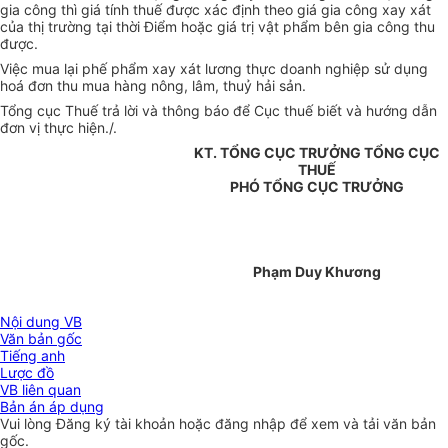
gia công thì giá tính thuế được xác định theo giá gia công xay xát
của thị trường tại thời Điểm hoặc giá trị vật phẩm bên gia công thu
được.
Việc mua lại phế phẩm xay xát lương thực doanh nghiệp sử dụng
hoá đơn thu mua hàng nông, lâm, thuỷ hải sản.
Tổng cục Thuế trả lời và thông báo để Cục thuế biết và hướng dẫn
đơn vị thực hiện./.
KT. TỔNG CỤC TRƯỞNG TỔNG CỤC
THUẾ
PHÓ TỔNG CỤC TRƯỞNG
Phạm Duy Khương
Nội dung VB
Văn bản gốc
Tiếng anh
Lược đồ
VB liên quan
Bản án áp dụng
Vui lòng
Đăng ký
tài khoản hoặc
đăng nhập
để xem và tải văn bản
gốc.