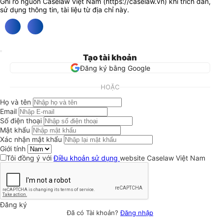
Ghi rõ nguồn Caselaw Việt Nam (
https://caselaw.vn
) khi trích dẫn,
sử dụng thông tin, tài liệu từ địa chỉ này.
Tạo tài khoản
Đăng ký bằng Google
HOẶC
Họ và tên
Email
Số điện thoại
Mật khẩu
Xác nhận mật khẩu
Giới tính
Tôi đồng ý với
Điều khoản sử dụng
website Caselaw Việt Nam
Đăng ký
Đã có Tài khoản?
Đăng nhập