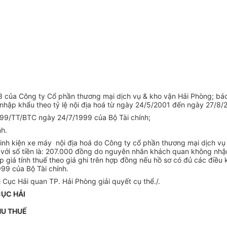
 của Công ty Cổ phần thương mại dịch vụ & kho vận Hải Phòng; b
y nhập khẩu theo tỷ lệ nội địa hoá từ ngày 24/5/2001 đến ngày 27/8/
99/TT/BTC ngày 24/7/1999 của Bộ Tài chính;
h.
 linh kiện xe máy nội địa hoá do Công ty cổ phần thương mại dịch 
n với số tiền là: 207.000 đồng do nguyên nhân khách quan không nhậ
p giá tính thuế theo giá ghi trên hợp đồng nếu hồ sơ có đủ các điều
99 của Bộ Tài chính.
 Cục Hải quan TP. Hải Phòng giải quyết cụ thể./.
ỤC HẢI
HU THUẾ