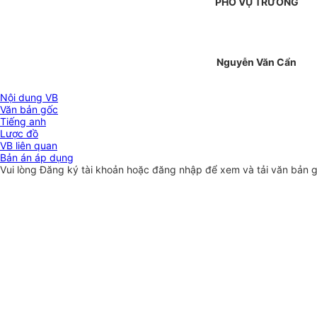
PHÓ VỤ TRƯỞNG
Nguyễn Văn Cẩn
Nội dung VB
Văn bản gốc
Tiếng anh
Lược đồ
VB liên quan
Bản án áp dụng
Vui lòng
Đăng ký
tài khoản hoặc
đăng nhập
để xem và tải văn bản 