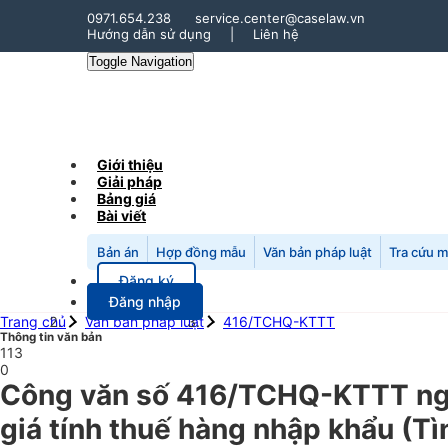
0971.654.238
service.center@caselaw.vn
Hướng dẫn sử dụng
|
Liên hệ
Toggle Navigation
Giới thiệu
Giải pháp
Bảng giá
Bài viết
Bản án
Hợp đồng mẫu
Văn bản pháp luật
Tra cứu 
Đăng ký
Đăng nhập
Trang chủ
Văn bản pháp luật
416/TCHQ-KTTT
Thông tin văn bản
113
0
Công văn số 416/TCHQ-KTTT ngà
giá tính thuế hàng nhập khẩu (Tì