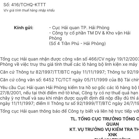
Số: 416/TCHQ-KTTT
V/v giá tính thuế hàng nhập khẩu
Kính gửi:
- Cục Hải quan TP. Hải Phòng
- Công ty cổ phần TM DV & Kho vận Hải
Phòng
(Số 4 Trần Phú - Hải Phòng)
Tổng cục Hải quan nhận được công văn số 466/CV ngày 19/12/2003
Phòng về việc truy thu giá tính thuế các lô hàng bộ linh kiện xe má
Căn cứ Thông tư 82/1997/TT/BTC ngày 11/11/1997; Thông tư 92/19
Căn cứ công văn số: 6452 TC/TCT ngày 05/11/1999 của Bộ Tài chín
Yêu cầu Cục Hải quan Hải Phòng kiểm tra hồ sơ gốc các lô hàng bộ
27/8/2001, nếu tại thời điểm mở tờ khai, Công ty có nợ thuế quá hạ
chây ỳ nợ thuế và sau khi nhận được quyết định đã nộp đầy đủ thì á
ngày 11/11/1997; điểm II Thông tư số 92/1999/TT/BTC ngày 24/7/19
Tổng cục Hải quan thông báo để Công ty biết và liên hệ trực tiếp với
TL. TỔNG CỤC TRƯỞNG TỔNG C
QUAN
KT. VỤ TRƯỞNG VỤ KIỂM TRA T
XNK