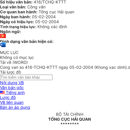
Số hiệu văn bản:
416/TCHQ-KTTT
Loại văn bản:
Công văn
Cơ quan ban hành:
Tổng cục Hải quan
Ngày ban hành:
05-02-2004
Ngày có hiệu lực:
05-02-2004
Không xác định
Tình trạng hiệu lực:
Ngôn ngữ:
Định dạng văn bản hiện có:
MỤC LỤC
Không có mục lục
Tải về (WORD)
Cong van so 416-TCHQ-KTTT ngay 05-02-2004 (Khong xac dinh).
Tải lược đồ
Nội dung VB
Văn bản gốc
Tiếng anh
Lược đồ
VB liên quan
Bản án áp dụng
BỘ TÀI CHÍNH
TỔNG CỤC HẢI QUAN
********