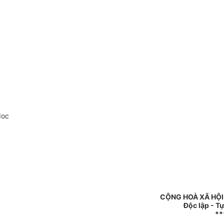
doc
CỘNG HOÀ XÃ HỘI
Độc lập - T
**