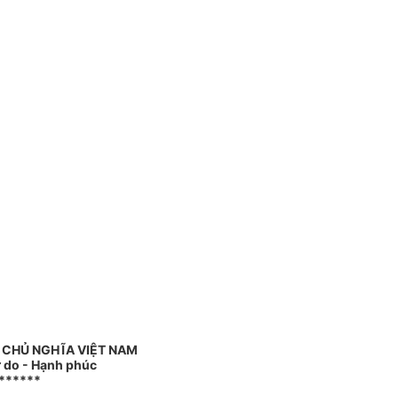
 CHỦ NGHĨA VIỆT NAM
ự do - Hạnh phúc
******