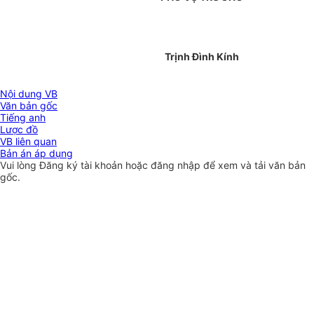
Trịnh Đình Kính
Nội dung VB
Văn bản gốc
Tiếng anh
Lược đồ
VB liên quan
Bản án áp dụng
Vui lòng
Đăng ký
tài khoản hoặc
đăng nhập
để xem và tải văn bản
gốc.