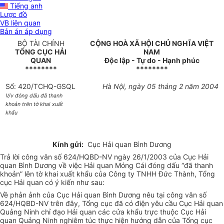
Tiếng anh
Lược đồ
VB liên quan
Bản án áp dụng
BỘ TÀI CHÍNH
CỘNG HOÀ XÃ HỘI CHỦ NGHĨA VIỆT
TỔNG CỤC HẢI
NAM
QUAN
Độc lập - Tự do - Hạnh phúc
********
********
Số: 420/TCHQ-GSQL
Hà Nội, ngày 05 tháng 2 năm 2004
V/v đóng dấu đã thanh
khoản trên tờ khai xuất
khẩu
Kính gửi:
Cục Hải quan Bình Dương
Trả lời công văn số 624/HQBD-NV ngày 26/1/2003 của Cục Hải
quan Bình Dương về việc Hải quan Móng Cái đóng dấu “đã thanh
khoản” lên tờ khai xuất khẩu của Công ty TNHH Đức Thành, Tổng
cục Hải quan có ý kiến như sau:
Về phản ảnh của Cục Hải quan Bình Dương nêu tại công văn số
624/HQBD-NV trên đây, Tổng cục đã có điện yêu cầu Cục Hải quan
Quảng Ninh chỉ đạo Hải quan các cửa khẩu trực thuộc Cục Hải
quan Quảng Ninh nghiêm túc thực hiện hướng dẫn của Tổng cục