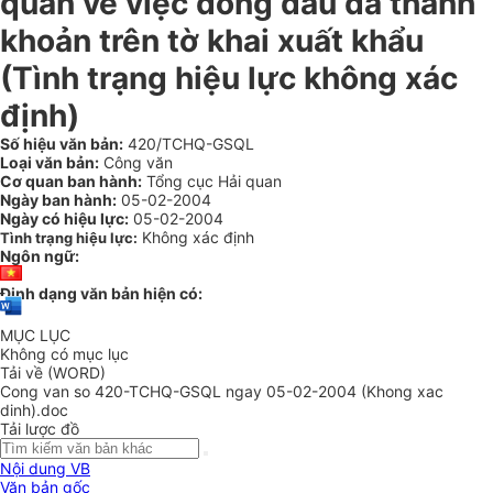
quan về việc đóng dấu đã thanh
khoản trên tờ khai xuất khẩu
(Tình trạng hiệu lực không xác
định)
Số hiệu văn bản:
420/TCHQ-GSQL
Loại văn bản:
Công văn
Cơ quan ban hành:
Tổng cục Hải quan
Ngày ban hành:
05-02-2004
Ngày có hiệu lực:
05-02-2004
Không xác định
Tình trạng hiệu lực:
Ngôn ngữ:
Định dạng văn bản hiện có:
MỤC LỤC
Không có mục lục
Tải về (WORD)
Cong van so 420-TCHQ-GSQL ngay 05-02-2004 (Khong xac
dinh).doc
Tải lược đồ
Nội dung VB
Văn bản gốc