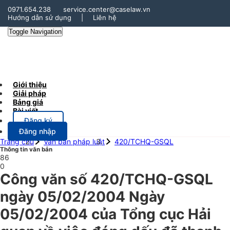
0971.654.238
service.center@caselaw.vn
Hướng dẫn sử dụng
|
Liên hệ
Toggle Navigation
Giới thiệu
Giải pháp
Bảng giá
Bài viết
Đăng ký
Đăng nhập
Trang chủ
Văn bản pháp luật
420/TCHQ-GSQL
Thông tin văn bản
86
0
Công văn số 420/TCHQ-GSQL
ngày 05/02/2004 Ngày
05/02/2004 của Tổng cục Hải