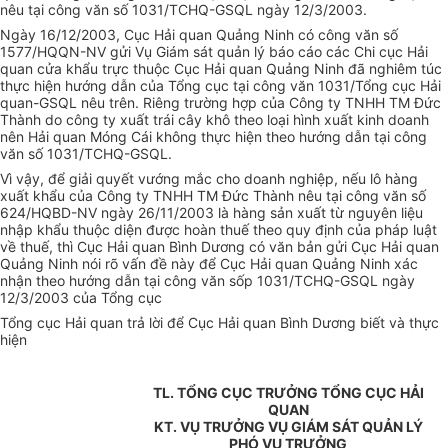
nêu tại công văn số 1031/TCHQ-GSQL ngày 12/3/2003.
Ngày 16/12/2003, Cục Hải quan Quảng Ninh có công văn số
1577/HQQN-NV gửi Vụ Giám sát quản lý báo cáo các Chi cục Hải
quan cửa khẩu trực thuộc Cục Hải quan Quảng Ninh đã nghiêm túc
thực hiện hướng dẫn của Tổng cục tại công văn 1031/Tổng cục Hải
quan-GSQL nêu trên. Riêng trường hợp của Công ty TNHH TM Đức
Thành do công ty xuất trái cây khô theo loại hình xuất kinh doanh
nên Hải quan Móng Cái không thực hiện theo hướng dẫn tại công
văn số 1031/TCHQ-GSQL.
Vì vậy, để giải quyết vướng mắc cho doanh nghiệp, nếu lô hàng
xuất khẩu của Công ty TNHH TM Đức Thành nêu tại công văn số
624/HQBD-NV ngày 26/11/2003 là hàng sản xuất từ nguyên liệu
nhập khẩu thuộc diện được hoàn thuế theo quy định của pháp luật
về thuế, thì Cục Hải quan Bình Dương có văn bản gửi Cục Hải quan
Quảng Ninh nói rõ vấn đề này để Cục Hải quan Quảng Ninh xác
nhận theo hướng dẫn tại công văn sốp 1031/TCHQ-GSQL ngày
12/3/2003 của Tổng cục
Tổng cục Hải quan trả lời để Cục Hải quan Bình Dương biết và thực
hiện
TL. TỔNG CỤC TRƯỞNG TỔNG CỤC HẢI
QUAN
KT. VỤ TRƯỞNG VỤ GIÁM SÁT QUẢN LÝ
PHÓ VỤ TRƯỞNG