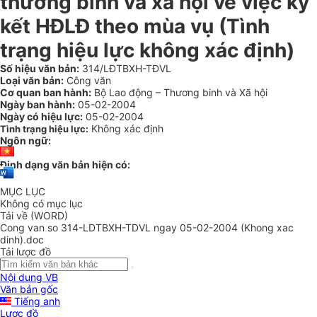
thương binh và xã hội về việc ký
kết HĐLĐ theo mùa vụ (Tình
trạng hiệu lực không xác định)
Số hiệu văn bản:
314/LĐTBXH-TĐVL
Loại văn bản:
Công văn
Cơ quan ban hành:
Bộ Lao động – Thương binh và Xã hội
Ngày ban hành:
05-02-2004
Ngày có hiệu lực:
05-02-2004
Không xác định
Tình trạng hiệu lực:
Ngôn ngữ:
Định dạng văn bản hiện có:
MỤC LỤC
Không có mục lục
Tải về (WORD)
Cong van so 314-LDTBXH-TDVL ngay 05-02-2004 (Khong xac
dinh).doc
Tải lược đồ
Nội dung VB
Văn bản gốc
Tiếng anh
Lược đồ