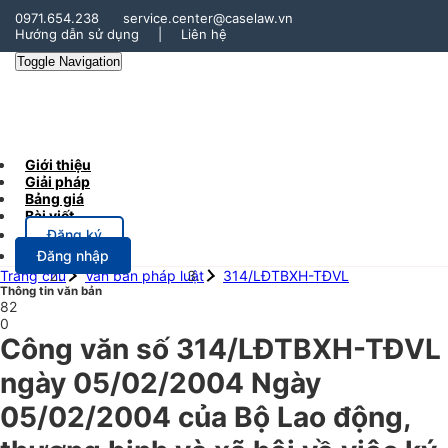
0971.654.238
service.center@caselaw.vn
Hướng dẫn sử dụng
|
Liên hệ
Toggle Navigation
Giới thiệu
Giải pháp
Bảng giá
Bài viết
Đăng ký
Đăng nhập
Trang chủ
Văn bản pháp luật
314/LĐTBXH-TĐVL
Thông tin văn bản
82
0
Công văn số 314/LĐTBXH-TĐVL
ngày 05/02/2004 Ngày
05/02/2004 của Bộ Lao động,