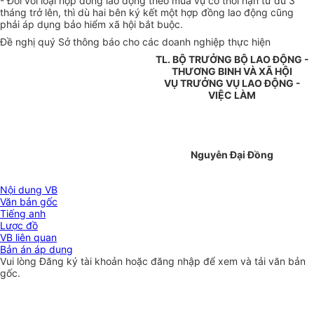
- Đối với loại hợp đồng lao động theo mùa vụ có thời hạn từ đủ 3
tháng trở lên, thì dù hai bên ký kết một hợp đồng lao động cũng
phải áp dụng bảo hiểm xã hội bắt buộc.
Đề nghị quý Sở thông báo cho các doanh nghiệp thực hiện
TL. BỘ TRƯỞNG BỘ LAO ĐỘNG -
THƯƠNG BINH VÀ XÃ HỘI
VỤ TRƯỞNG VỤ LAO ĐỘNG -
VIỆC LÀM
Nguyễn Đại Đồng
Nội dung VB
Văn bản gốc
Tiếng anh
Lược đồ
VB liên quan
Bản án áp dụng
Vui lòng
Đăng ký
tài khoản hoặc
đăng nhập
để xem và tải văn bản
gốc.