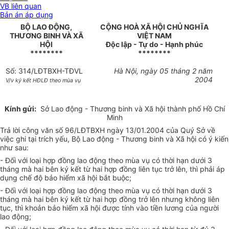
VB liên quan
Bản án áp dụng
BỘ LAO ĐỘNG,
CỘNG HOÀ XÃ HỘI CHỦ NGHĨA
THƯƠNG BINH VÀ XÃ
VIỆT NAM
HỘI
Độc lập - Tự do - Hạnh phúc
********
********
Số: 314/LĐTBXH-TĐVL
Hà Nội, ngày 05 tháng 2 năm
2004
V/v ký kết HĐLĐ theo mùa vụ
Kính gửi:
Sở Lao động - Thương binh và Xã hội thành phố Hồ Chí
Minh
Trả lời công văn số 96/LĐTBXH ngày 13/01.2004 của Quý Sở về
việc ghi tại trích yếu, Bộ Lao động - Thương binh và Xã hội có ý kiến
như sau:
- Đối với loại hợp đồng lao động theo mùa vụ có thời hạn dưới 3
tháng mà hai bên ký kết từ hai hợp đồng liên tục trở lên, thì phải áp
dụng chế độ bảo hiểm xã hội bắt buộc;
- Đối với loại hợp đồng lao động theo mùa vụ có thời hạn dưới 3
tháng mà hai bên ký kết từ hai hợp đồng trở lên nhưng không liên
tục, thì khoản bảo hiểm xã hội được tính vào tiền lương của người
lao động;