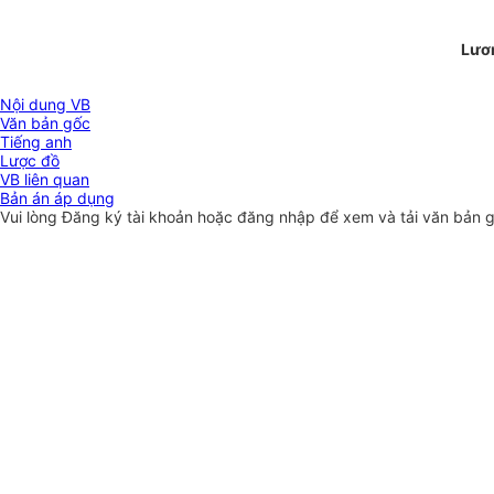
Lươ
Nội dung VB
Văn bản gốc
Tiếng anh
Lược đồ
VB liên quan
Bản án áp dụng
Vui lòng
Đăng ký
tài khoản hoặc
đăng nhập
để xem và tải văn bản 