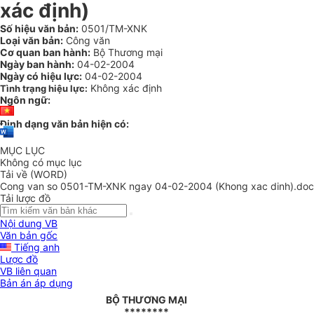
xác định)
Số hiệu văn bản:
0501/TM-XNK
Loại văn bản:
Công văn
Cơ quan ban hành:
Bộ Thương mại
Ngày ban hành:
04-02-2004
Ngày có hiệu lực:
04-02-2004
Không xác định
Tình trạng hiệu lực:
Ngôn ngữ:
Định dạng văn bản hiện có:
MỤC LỤC
Không có mục lục
Tải về (WORD)
Cong van so 0501-TM-XNK ngay 04-02-2004 (Khong xac dinh).doc
Tải lược đồ
Nội dung VB
Văn bản gốc
Tiếng anh
Lược đồ
VB liên quan
Bản án áp dụng
BỘ THƯƠNG MẠI
********