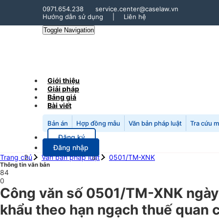
0971.654.238
service.center@caselaw.vn
Hướng dẫn sử dụng
|
Liên hệ
Toggle Navigation
Giới thiệu
Giải pháp
Bảng giá
Bài viết
Bản án
Hợp đồng mẫu
Văn bản pháp luật
Tra cứu 
Đăng ký
Đăng nhập
Trang chủ
Văn bản pháp luật
0501/TM-XNK
Thông tin văn bản
84
0
Công văn số 0501/TM-XNK ngày
khẩu theo hạn ngạch thuế quan c