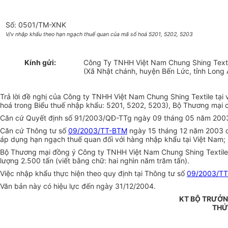
Số: 0501/TM-XNK
V/v nhập khẩu theo hạn ngạch thuế quan của mã số hoá 5201, 5202, 5203
Kính gửi:
Công Ty TNHH Việt Nam Chung Shing Texti
(Xã Nhật chánh, huyện Bến Lức, tỉnh Long 
Trả lời đề nghị của Công ty TNHH Việt Nam Chung Shing Textile t
hoá trong Biểu thuế nhập khẩu: 5201, 5202, 5203), Bộ Thương mại c
Căn cứ Quyết định số 91/2003/QĐ-TTg ngày 09 tháng 05 năm 2003 c
Căn cứ Thông tư số
09/2003/TT-BTM
ngày 15 tháng 12 năm 2003 c
áp dụng hạn ngạch thuế quan đối với hàng nhập khẩu tại Việt Nam;
Bộ Thương mại đồng ý Công ty TNHH Việt Nam Chung Shing Textile 
lượng 2.500 tấn (viết bằng chữ: hai nghìn năm trăm tấn).
Việc nhập khẩu thực hiện theo quy định tại Thông tư số
09/2003/T
Văn bản này có hiệu lực đến ngày 31/12/2004.
KT BỘ TRƯỞN
THỨ