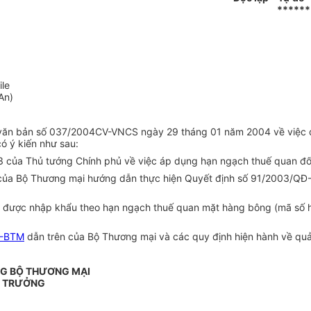
******
le
An)
ại văn bản số 037/2004CV-VNCS ngày 29 tháng 01 năm 2004 về việc 
ó ý kiến như sau:
ủa Thủ tướng Chính phủ về việc áp dụng hạn ngạch thuế quan đối 
ủa Bộ Thương mại hướng dẫn thực hiện Quyết định số 91/2003/QĐ-
được nhập khẩu theo hạn ngạch thuế quan mặt hàng bông (mã số hàn
T-BTM
dẫn trên của Bộ Thương mại và các quy định hiện hành về quả
G BỘ THƯƠNG MẠI
 TRƯỞNG