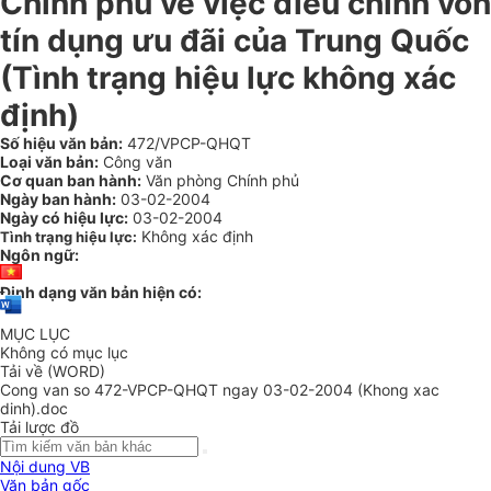
Chính phủ về việc điều chỉnh vốn
tín dụng ưu đãi của Trung Quốc
(Tình trạng hiệu lực không xác
định)
Số hiệu văn bản:
472/VPCP-QHQT
Loại văn bản:
Công văn
Cơ quan ban hành:
Văn phòng Chính phủ
Ngày ban hành:
03-02-2004
Ngày có hiệu lực:
03-02-2004
Không xác định
Tình trạng hiệu lực:
Ngôn ngữ:
Định dạng văn bản hiện có:
MỤC LỤC
Không có mục lục
Tải về (WORD)
Cong van so 472-VPCP-QHQT ngay 03-02-2004 (Khong xac
dinh).doc
Tải lược đồ
Nội dung VB
Văn bản gốc