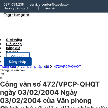
0971.654.238
service.center@caselaw.vn
Hướng dẫn sử dụng
|
Liên hệ
Toggle Navigation
Giới thiệu
Giải pháp
Bảng giá
Bài viết
Đăng ký
Đăng nhập
Trang chủ
Văn bản pháp luật
472/VPCP-QHQT
Thông tin văn bản
78
0
Công văn số 472/VPCP-QHQT
ngày 03/02/2004 Ngày
03/02/2004 của Văn phòng