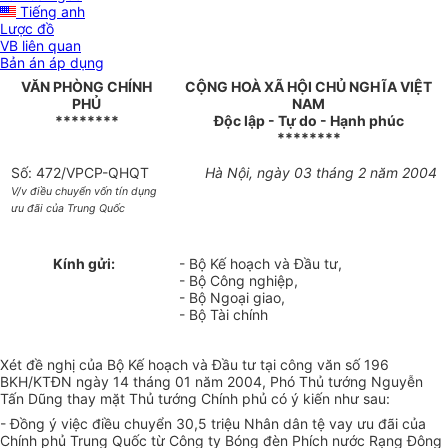
Tiếng anh
Lược đồ
VB liên quan
Bản án áp dụng
VĂN PHÒNG CHÍNH
CỘNG HOÀ XÃ HỘI CHỦ NGHĨA VIỆT
PHỦ
NAM
********
Độc lập - Tự do - Hạnh phúc
********
Số: 472/VPCP-QHQT
Hà Nội, ngày 03 tháng 2 năm 2004
V/v điều chuyển vốn tín dụng
ưu đãi của Trung Quốc
Kính gửi:
- Bộ Kế hoạch và Đầu tư,
- Bộ Công nghiệp,
- Bộ Ngoại giao,
- Bộ Tài chính
Xét đề nghị của Bộ Kế hoạch và Đầu tư tại công văn số 196
BKH/KTĐN ngày 14 tháng 01 năm 2004, Phó Thủ tướng Nguyễn
Tấn Dũng thay mặt Thủ tướng Chính phủ có ý kiến như sau:
- Đồng ý việc điều chuyển 30,5 triệu Nhân dân tệ vay ưu đãi của
Chính phủ Trung Quốc từ Công ty Bóng đèn Phích nước Rạng Đông