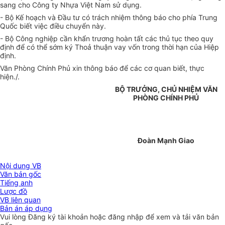
sang cho Công ty Nhựa Việt Nam sử dụng.
- Bộ Kế hoạch và Đầu tư có trách nhiệm thông báo cho phía Trung
Quốc biết việc điều chuyển này.
- Bộ Công nghiệp cần khẩn trương hoàn tất các thủ tục theo quy
định để có thể sớm ký Thoả thuận vay vốn trong thời hạn của Hiệp
định.
Văn Phòng Chính Phủ xin thông báo để các cơ quan biết, thực
hiện./.
BỘ TRƯỞNG, CHỦ NHIỆM VĂN
PHÒNG CHÍNH PHỦ
Đoàn Mạnh Giao
Nội dung VB
Văn bản gốc
Tiếng anh
Lược đồ
VB liên quan
Bản án áp dụng
Vui lòng
Đăng ký
tài khoản hoặc
đăng nhập
để xem và tải văn bản