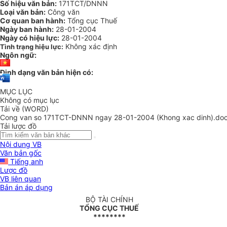
Số hiệu văn bản:
171TCT/DNNN
Loại văn bản:
Công văn
Cơ quan ban hành:
Tổng cục Thuế
Ngày ban hành:
28-01-2004
Ngày có hiệu lực:
28-01-2004
Không xác định
Tình trạng hiệu lực:
Ngôn ngữ:
Định dạng văn bản hiện có:
MỤC LỤC
Không có mục lục
Tải về (WORD)
Cong van so 171TCT-DNNN ngay 28-01-2004 (Khong xac dinh).do
Tải lược đồ
Nội dung VB
Văn bản gốc
Tiếng anh
Lược đồ
VB liên quan
Bản án áp dụng
BỘ TÀI CHÍNH
TỔNG CỤC THUẾ
********