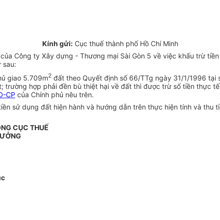
Kính gửi:
Cục thuế thành phố Hồ Chí Minh
 Công ty Xây dựng - Thương mại Sài Gòn 5 về việc khấu trừ tiền đ
 sau:
2
hủ giao 5.709m
đất theo Quyết định số 66/TTg ngày 31/1/1996 tại 
; trường hợp phải đền bù thiệt hại về đất thì được trừ số tiền thực
Đ-CP
của Chính phủ nêu trên.
iền sử dụng đất hiện hành và hướng dẫn trên thực hiện tính và thu 
ỔNG CỤC THUẾ
RƯỞNG
úc