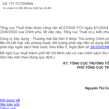
Số: 171 TCT/DNNN
V/v khấu trừ tiền đền bù thiệt hại về đất
Tổng cục Thuế nhận được công văn số 07/SG5-TCV ngày 9/1/2004 của
23/8/2000 của Chính phủ. Về việc này, Tổng cục Thuế có ý kiến như
Công ty Xây dựng - Thương mại Sài Gòn 5 được Thủ tướng Chính p
liền kề kết hợp văn phòng thuộc đối tượng phải nộp tiền sử dụng đất
phải nộp ngân sách Nhà nước theo Điều 5, Nghị định số
38/2000/N
Đề nghị Cục thuế thành phố Hồ Chí Minh căn cứ vào chính sách thu t
Gòn nêu trên theo đúng quy định./.
KT. TỔNG CỤC TRƯỞNG T
PHÓ TỔNG CỤC T
Nguyễn Thị C
Nội dung VB
Văn bản gốc
Tiếng anh