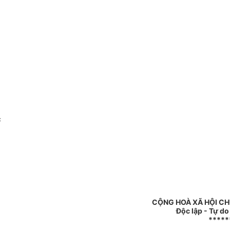
c
CỘNG HOÀ XÃ HỘI CH
Độc lập - Tự d
*****