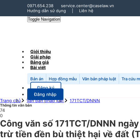
0971.654.238
service.center@caselaw.vn
Hướng dẫn sử dụng
|
Liên hệ
Toggle Navigation
Giới thiệu
Giải pháp
Bảng giá
Bài viết
Bản án
Hợp đồng mẫu
Văn bản pháp luật
Tra cứu 
Đăng ký
Đăng nhập
Trang chủ
Văn bản pháp luật
171TCT/DNNN
Thông tin văn bản
74
0
Công văn số 171TCT/DNNN ngày 
trừ tiền đền bù thiệt hại về đất 