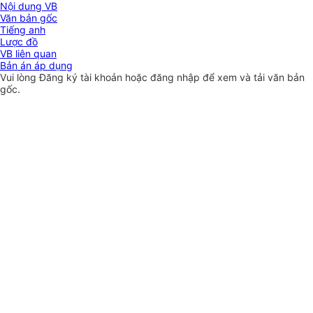
Nội dung VB
Văn bản gốc
Tiếng anh
Lược đồ
VB liên quan
Bản án áp dụng
Vui lòng
Đăng ký
tài khoản hoặc
đăng nhập
để xem và tải văn bản
gốc.