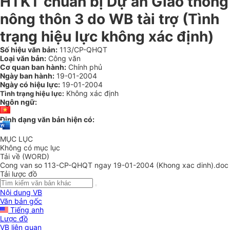
HTKT chuẩn bị Dự án Giao thông
nông thôn 3 do WB tài trợ (Tình
trạng hiệu lực không xác định)
Số hiệu văn bản:
113/CP-QHQT
Loại văn bản:
Công văn
Cơ quan ban hành:
Chính phủ
Ngày ban hành:
19-01-2004
Ngày có hiệu lực:
19-01-2004
Không xác định
Tình trạng hiệu lực:
Ngôn ngữ:
Định dạng văn bản hiện có:
MỤC LỤC
Không có mục lục
Tải về (WORD)
Cong van so 113-CP-QHQT ngay 19-01-2004 (Khong xac dinh).doc
Tải lược đồ
Nội dung VB
Văn bản gốc
Tiếng anh
Lược đồ
VB liên quan