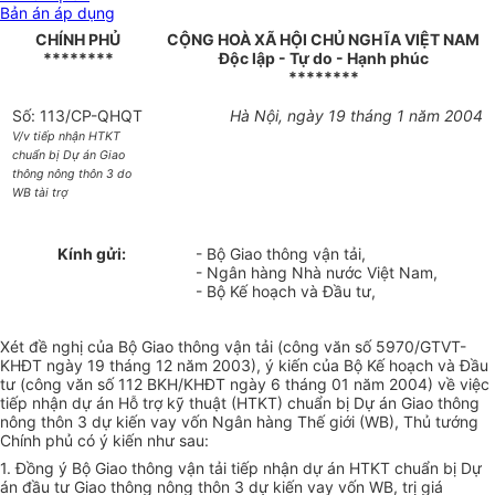
Bản án áp dụng
CHÍNH PHỦ
CỘNG HOÀ XÃ HỘI CHỦ NGHĨA VIỆT NAM
********
Độc lập - Tự do - Hạnh phúc
********
Số: 113/CP-QHQT
Hà Nội, ngày 19 tháng 1 năm 2004
V/v tiếp nhận HTKT
chuẩn bị Dự án Giao
thông nông thôn 3 do
WB tài trợ
Kính gửi:
- Bộ Giao thông vận tải,
- Ngân hàng Nhà nước Việt Nam,
- Bộ Kế hoạch và Đầu tư,
Xét đề nghị của Bộ Giao thông vận tải (công văn số 5970/GTVT-
KHĐT ngày 19 tháng 12 năm 2003), ý kiến của Bộ Kế hoạch và Đầu
tư (công văn số 112 BKH/KHĐT ngày 6 tháng 01 năm 2004) về việc
tiếp nhận dự án Hỗ trợ kỹ thuật (HTKT) chuẩn bị Dự án Giao thông
nông thôn 3 dự kiến vay vốn Ngân hàng Thế giới (WB), Thủ tướng
Chính phủ có ý kiến như sau:
1. Đồng ý Bộ Giao thông vận tải tiếp nhận dự án HTKT chuẩn bị Dự
án đầu tư Giao thông nông thôn 3 dự kiến vay vốn WB, trị giá