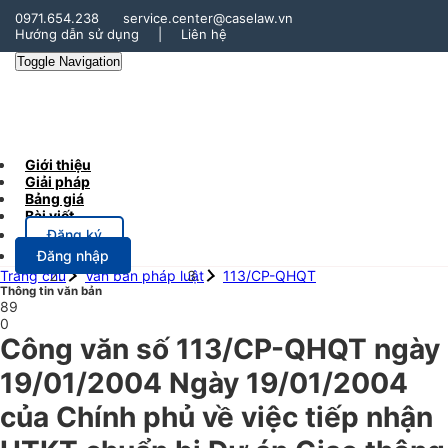
0971.654.238
service.center@caselaw.vn
Hướng dẫn sử dụng
|
Liên hệ
Toggle Navigation
Giới thiệu
Giải pháp
Bảng giá
Bài viết
Đăng ký
Đăng nhập
Trang chủ
Văn bản pháp luật
113/CP-QHQT
Thông tin văn bản
89
0
Công văn số 113/CP-QHQT ngày
19/01/2004 Ngày 19/01/2004
của Chính phủ về việc tiếp nhận