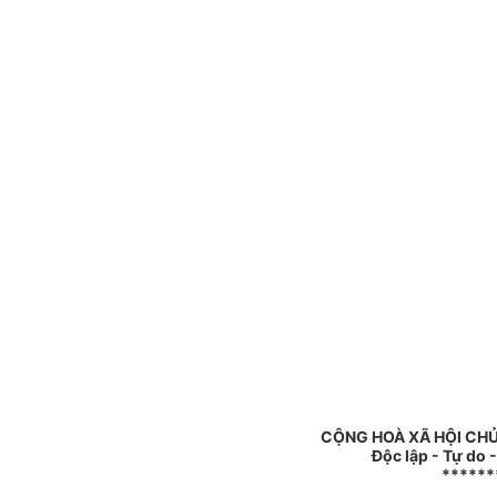
CỘNG HOÀ XÃ HỘI CHỦ
Độc lập - Tự do 
******