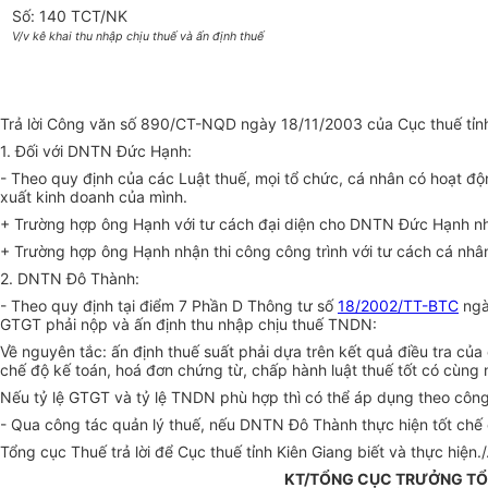
Số: 140 TCT/NK
V/v kê khai thu nhập chịu thuế và ấn định thuế
Trả lời Công văn số 890/CT-NQD ngày 18/11/2003 của Cục thuế tỉnh
1. Đối với DNTN Đức Hạnh:
- Theo quy định của các Luật thuế, mọi tổ chức, cá nhân có hoạt độ
xuất kinh doanh của mình.
+ Trường hợp ông Hạnh với tư cách đại diện cho DNTN Đức Hạnh nhậ
+ Trường hợp ông Hạnh nhận thi công công trình với tư cách cá nhân
2. DNTN Đô Thành:
- Theo quy định tại điểm 7 Phần D Thông tư số
18/2002/TT-BTC
ngà
GTGT phải nộp và ấn định thu nhập chịu thuế TNDN:
Về nguyên tắc: ấn định thuế suất phải dựa trên kết quả điều tra của
chế độ kế toán, hoá đơn chứng từ, chấp hành luật thuế tốt có cùn
Nếu tỷ lệ GTGT và tỷ lệ TNDN phù hợp thì có thể áp dụng theo công 
- Qua công tác quản lý thuế, nếu DNTN Đô Thành thực hiện tốt chế 
Tổng cục Thuế trả lời để Cục thuế tỉnh Kiên Giang biết và thực hiện./
KT/TỔNG CỤC TRƯỞNG TỔ