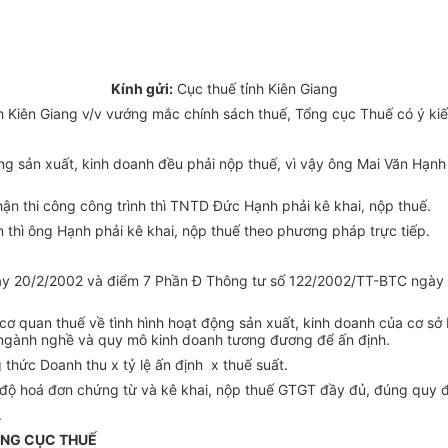
Kính gửi:
Cục thuế tỉnh Kiên Giang
 Kiên Giang v/v vướng mắc chính sách thuế, Tổng cục Thuế có ý kiế
ng sản xuất, kinh doanh đều phải nộp thuế, vì vậy ông Mai Văn Hạnh 
n thi công công trình thì TNTD Đức Hạnh phải kê khai, nộp thuế.
 thì ông Hạnh phải kê khai, nộp thuế theo phương pháp trực tiếp.
y 20/2/2002 và điểm 7 Phần Đ Thông tư số 122/2002/TT-BTC ngày 29
 cơ quan thuế về tình hình hoạt động sản xuất, kinh doanh của cơ sở 
g ngành nghề và quy mô kinh doanh tương đương để ấn định.
thức Doanh thu x tỷ lệ ấn định x thuế suất.
độ hoá đơn chứng từ và kê khai, nộp thuế GTGT đầy đủ, đúng quy đị
.
NG CỤC THUẾ