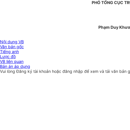
PHÓ TỔNG CỤC T
Phạm Duy Khư
Nội dung VB
Văn bản gốc
Tiếng anh
Lược đồ
VB liên quan
Bản án áp dụng
Vui lòng
Đăng ký
tài khoản hoặc
đăng nhập
để xem và tải văn bản 