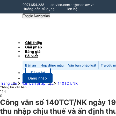
0971.654.238
service.center@caselaw.vn
Hướng dẫn sử dụng
|
Liên hệ
Toggle Navigation
Giới thiệu
Giải pháp
Bảng giá
Bài viết
Bản án
Hợp đồng mẫu
Văn bản pháp luật
Tra cứu 
Đăng ký
Đăng nhập
Trang chủ
Văn bản pháp luật
140TCT/NK
Thông tin văn bản
114
0
Công văn số 140TCT/NK ngày 19/
thu nhập chịu thuế và ấn định th