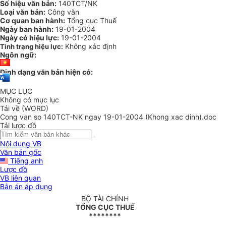
Số hiệu văn bản:
140TCT/NK
Loại văn bản:
Công văn
Cơ quan ban hành:
Tổng cục Thuế
Ngày ban hành:
19-01-2004
Ngày có hiệu lực:
19-01-2004
Không xác định
Tình trạng hiệu lực:
Ngôn ngữ:
Định dạng văn bản hiện có:
MỤC LỤC
Không có mục lục
Tải về (WORD)
Cong van so 140TCT-NK ngay 19-01-2004 (Khong xac dinh).doc
Tải lược đồ
Nội dung VB
Văn bản gốc
Tiếng anh
Lược đồ
VB liên quan
Bản án áp dụng
BỘ TÀI CHÍNH
TỔNG CỤC THUẾ
********