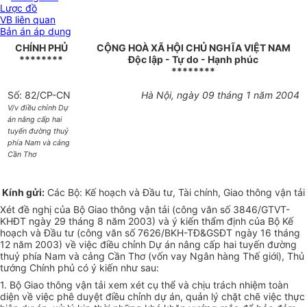
Lược đồ
VB liên quan
Bản án áp dụng
CHÍNH PHỦ
CỘNG HOÀ XÃ HỘI CHỦ NGHĨA VIỆT NAM
********
Độc lập - Tự do - Hạnh phúc
********
Số: 82/CP-CN
Hà Nội, ngày 09 tháng 1 năm 2004
V/v điều chỉnh Dự
án nâng cấp hai
tuyến đường thuỷ
phía Nam và cảng
Cần Thơ
Kính gửi:
Các Bộ: Kế hoạch và Đầu tư, Tài chính, Giao thông vận tải
Xét đề nghị của Bộ Giao thông vận tải (công văn số 3846/GTVT-
KHĐT ngày 29 tháng 8 năm 2003) và ý kiến thẩm định của Bộ Kế
hoạch và Đầu tư (công văn số 7626/BKH-TĐ&GSĐT ngày 16 tháng
12 năm 2003) về việc điều chỉnh Dự án nâng cấp hai tuyến đường
thuỷ phía Nam và cảng Cần Thơ (vốn vay Ngân hàng Thế giới), Thủ
tướng Chính phủ có ý kiến như sau:
1. Bộ Giao thông vận tải xem xét cụ thể và chịu trách nhiệm toàn
diện về việc phê duyệt điều chỉnh dự án, quản lý chặt chẽ việc thực