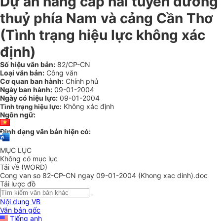
Dự án nâng cấp hai tuyến đường
thuỷ phía Nam và cảng Cần Thơ
(Tình trạng hiệu lực không xác
định)
Số hiệu văn bản:
82/CP-CN
Loại văn bản:
Công văn
Cơ quan ban hành:
Chính phủ
Ngày ban hành:
09-01-2004
Ngày có hiệu lực:
09-01-2004
Không xác định
Tình trạng hiệu lực:
Ngôn ngữ:
Định dạng văn bản hiện có:
MỤC LỤC
Không có mục lục
Tải về (WORD)
Cong van so 82-CP-CN ngay 09-01-2004 (Khong xac dinh).doc
Tải lược đồ
Nội dung VB
Văn bản gốc
Tiếng anh