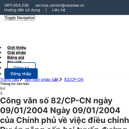
0971.654.238
service.center@caselaw.vn
Hướng dẫn sử dụng
|
Liên hệ
Toggle Navigation
Giới thiệu
Giải pháp
Bảng giá
Bài viết
Đăng ký
Đăng nhập
Trang chủ
Văn bản pháp luật
82/CP-CN
Thông tin văn bản
94
0
Công văn số 82/CP-CN ngày
09/01/2004 Ngày 09/01/2004
của Chính phủ về việc điều chỉnh