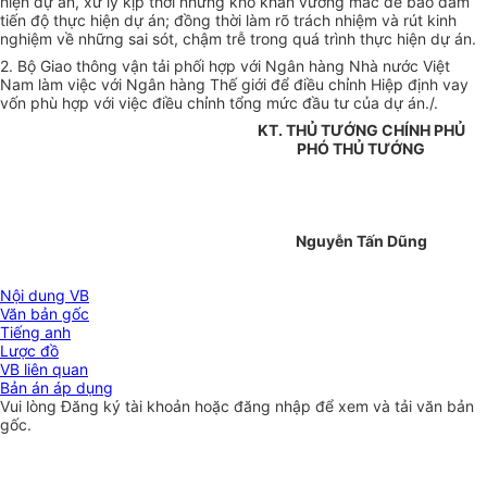
hiện dự án, xử lý kịp thời những khó khăn vướng mắc để bảo đảm
tiến độ thực hiện dự án; đồng thời làm rõ trách nhiệm và rút kinh
nghiệm về những sai sót, chậm trễ trong quá trình thực hiện dự án.
2. Bộ Giao thông vận tải phối hợp với Ngân hàng Nhà nước Việt
Nam làm việc với Ngân hàng Thế giới để điều chỉnh Hiệp định vay
vốn phù hợp với việc điều chỉnh tổng mức đầu tư của dự án./.
KT. THỦ TƯỚNG CHÍNH PHỦ
PHÓ THỦ TƯỚNG
Nguyễn Tấn Dũng
Nội dung VB
Văn bản gốc
Tiếng anh
Lược đồ
VB liên quan
Bản án áp dụng
Vui lòng
Đăng ký
tài khoản hoặc
đăng nhập
để xem và tải văn bản
gốc.