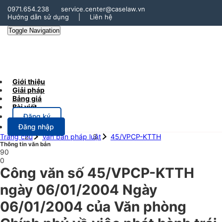
0971.654.238
service.center@caselaw.vn
Hướng dẫn sử dụng
|
Liên hệ
Toggle Navigation
Giới thiệu
Giải pháp
Bảng giá
Bài viết
Đăng ký
Đăng nhập
Trang chủ
Văn bản pháp luật
45/VPCP-KTTH
Thông tin văn bản
90
0
Công văn số 45/VPCP-KTTH
ngày 06/01/2004 Ngày
06/01/2004 của Văn phòng