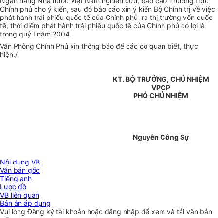
Ngân hàng Nhà nước Việt Nam nghiên cứu, báo cáo Thường trực
Chính phủ cho ý kiến, sau đó báo cáo xin ý kiến Bộ Chính trị về việc
phát hành trái phiếu quốc tế của Chính phủ ra thị trường vốn quốc
tế, thời điểm phát hành trái phiếu quốc tế của Chính phủ có lợi là
trong quý I năm 2004.
Văn Phòng Chính Phủ xin thông báo để các cơ quan biết, thực
hiện./.
KT. BỘ TRƯỞNG, CHỦ NHIỆM
VPCP
PHÓ CHỦ NHIỆM
Nguyễn Công Sự
Nội dung VB
Văn bản gốc
Tiếng anh
Lược đồ
VB liên quan
Bản án áp dụng
Vui lòng
Đăng ký
tài khoản hoặc
đăng nhập
để xem và tải văn bản