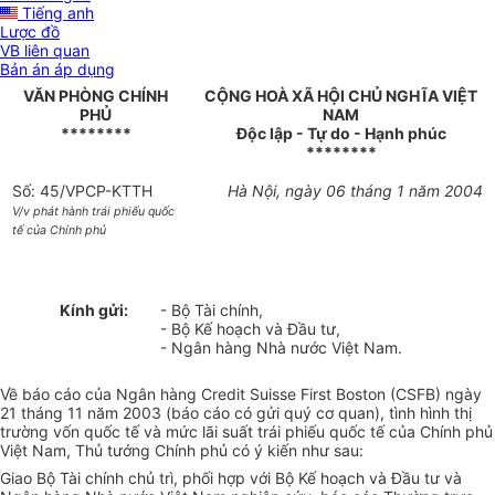
Tiếng anh
Lược đồ
VB liên quan
Bản án áp dụng
VĂN PHÒNG CHÍNH
CỘNG HOÀ XÃ HỘI CHỦ NGHĨA VIỆT
PHỦ
NAM
********
Độc lập - Tự do - Hạnh phúc
********
Số: 45/VPCP-KTTH
Hà Nội, ngày 06 tháng 1 năm 2004
V/v phát hành trái phiếu quốc
tế của Chính phủ
Kính gửi:
- Bộ Tài chính,
- Bộ Kế hoạch và Đầu tư,
- Ngân hàng Nhà nước Việt Nam.
Về báo cáo của Ngân hàng Credit Suisse First Boston (CSFB) ngày
21 tháng 11 năm 2003 (báo cáo có gửi quý cơ quan), tình hình thị
trường vốn quốc tế và mức lãi suất trái phiếu quốc tế của Chính phủ
Việt Nam, Thủ tướng Chính phủ có ý kiến như sau:
Giao Bộ Tài chính chủ trì, phối hợp với Bộ Kế hoạch và Đầu tư và