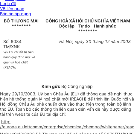
Lược đồ
VB liên quan
Bản án áp dụng
BỘ THƯƠNG MẠI
CỘNG HOÀ XÃ HỘI CHỦ NGHĨA VIỆT NAM
********
Độc lập - Tự do - Hạnh phúc
********
Số: 6084
Hà Nội, ngày 30 tháng 12 năm 2003
TM/XNK
V/v EU chuẩn bị ban
hành quy định mới về
quản lý hoá chất
(REACH)
Kính gửi:
Bộ Công nghiệp
Ngày 29/10/2003, Uỷ ban Châu Âu (EU) đã thông qua đề nghị thực
hiện hệ thống quản lý hoá chất mới (REACH) để trình lên Quốc hội và
Hội đồng Châu Âu phê chuẩn đưa vào thực hiện trong toàn bộ lãnh
thổ EU. Toàn bộ các thông tin liên quan đến vấn đề này được đăng
tải trên website của EU tại địa chỉ:
http:
//europa.eu.int/comm/enterprise/chemical/chempol/whitepaper/reac