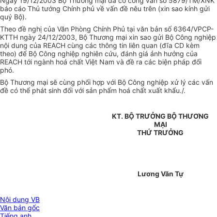
Ngày 19/12/2003 Bộ Thương mại đã có công văn số 5879/TM/XNK
báo cáo Thủ tướng Chính phủ về vấn đề nêu trên (xin sao kính gửi
quý Bộ).
Theo đề nghị của Văn Phòng Chính Phủ tại văn bản số 6364/VPCP-
KTTH ngày 24/12/2003, Bộ Thương mại xin sao gửi Bộ Công nghiệp
nội dung của REACH cùng các thông tin liên quan (đĩa CD kèm
theo) để Bộ Công nghiệp nghiên cứu, đánh giá ảnh hưởng của
REACH tới ngành hoá chất Việt Nam và đề ra các biện pháp đối
phó.
Bộ Thương mại sẽ cùng phối hợp với Bộ Công nghiệp xử lý các vấn
đề có thể phát sinh đối với sản phẩm hoá chất xuất khẩu./.
KT. BỘ TRƯỞNG BỘ THƯƠNG
MẠI
THỨ TRƯỞNG
Lương Văn Tự
Nội dung VB
Văn bản gốc
Tiếng anh