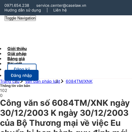
0971.654.238
service.center@caselaw.vn
Hướng dẫn sử dụng
|
Liên hệ
Toggle Navigation
Giới thiệu
Giải pháp
Bảng giá
Bài viết
Đăng ký
Đăng nhập
Trang chủ
Văn bản pháp luật
6084TM/XNK
Thông tin văn bản
102
0
Công văn số 6084TM/XNK ngày
30/12/2003 K ngày 30/12/2003
của Bộ Thương mại về việc Eu