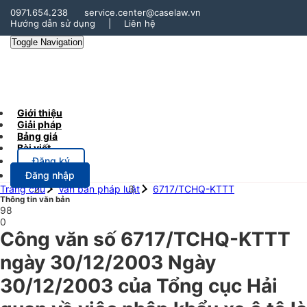
0971.654.238
service.center@caselaw.vn
Hướng dẫn sử dụng
|
Liên hệ
Toggle Navigation
Giới thiệu
Giải pháp
Bảng giá
Bài viết
Đăng ký
Đăng nhập
Trang chủ
Văn bản pháp luật
6717/TCHQ-KTTT
Thông tin văn bản
98
0
Công văn số 6717/TCHQ-KTTT
ngày 30/12/2003 Ngày
30/12/2003 của Tổng cục Hải