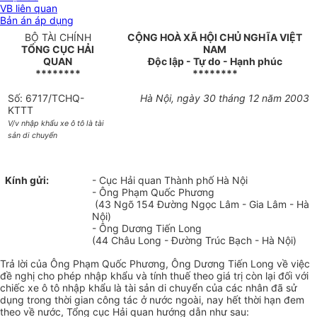
VB liên quan
Bản án áp dụng
BỘ TÀI CHÍNH
CỘNG HOÀ XÃ HỘI CHỦ NGHĨA VIỆT
TỔNG CỤC HẢI
NAM
QUAN
Độc lập - Tự do - Hạnh phúc
********
********
Số: 6717/TCHQ-
Hà Nội, ngày 30 tháng 12 năm 2003
KTTT
V/v nhập khẩu xe ô tô là tài
sản di chuyển
Kính gửi:
- Cục Hải quan Thành phố Hà Nội
- Ông Phạm Quốc Phương
(43 Ngõ 154 Đường Ngọc Lâm - Gia Lâm - Hà
Nội)
- Ông Dương Tiến Long
(44 Châu Long - Đường Trúc Bạch - Hà Nội)
Trả lời của Ông Phạm Quốc Phương, Ông Dương Tiến Long về việc
đề nghị cho phép nhập khẩu và tính thuế theo giá trị còn lại đối với
chiếc xe ô tô nhập khẩu là tài sản di chuyển của các nhân đã sử
dụng trong thời gian công tác ở nước ngoài, nay hết thời hạn đem
theo về nước, Tổng cục Hải quan hướng dẫn như sau: