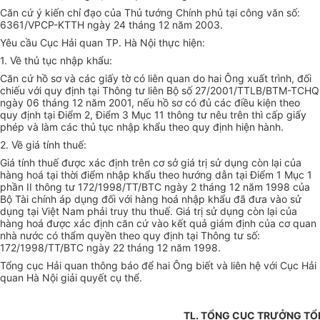
Căn cứ ý kiến chỉ đạo của Thủ tướng Chính phủ tại công văn số:
6361/VPCP-KTTH ngày 24 tháng 12 năm 2003.
Yêu cầu Cục Hải quan TP. Hà Nội thực hiện:
1. Về thủ tục nhập khẩu:
Căn cứ hồ sơ và các giấy tờ có liên quan do hai Ông xuất trình, đối
chiếu với quy định tại Thông tư liên Bộ số 27/2001/TTLB/BTM-TCHQ
ngày 06 tháng 12 năm 2001, nếu hồ sơ có đủ các điều kiện theo
quy định tại Điểm 2, Điểm 3 Mục 11 thông tư nêu trên thì cấp giấy
phép và làm các thủ tục nhập khẩu theo quy định hiện hành.
2. Về giá tính thuế:
Giá tính thuế được xác định trên cơ sở giá trị sử dụng còn lại của
hàng hoá tại thời điểm nhập khẩu theo hướng dẫn tại Điểm 1 Mục 1
phần II thông tư 172/1998/TT/BTC ngày 2 tháng 12 năm 1998 của
Bộ Tài chính áp dụng đối với hàng hoá nhập khẩu đã đưa vào sử
dụng tại Việt Nam phải truy thu thuế. Giá trị sử dụng còn lại của
hàng hoá được xác định căn cứ vào kết quả giám định của cơ quan
nhà nước có thẩm quyền theo quy định tại Thông tư số:
172/1998/TT/BTC ngày 22 tháng 12 năm 1998.
Tổng cục Hải quan thông báo để hai Ông biết và liên hệ với Cục Hải
quan Hà Nội giải quyết cụ thể.
TL. TỔNG CỤC TRƯỞNG TỔ