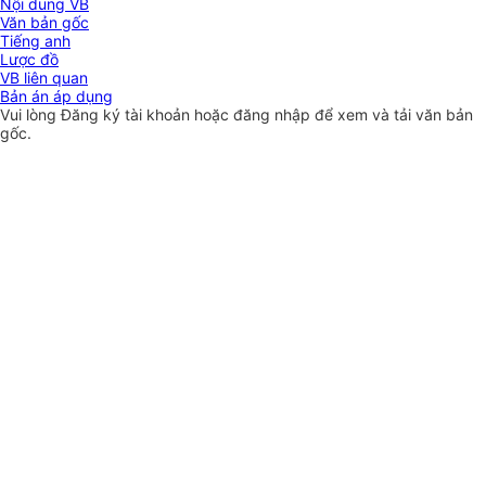
Nội dung VB
Văn bản gốc
Tiếng anh
Lược đồ
VB liên quan
Bản án áp dụng
Vui lòng
Đăng ký
tài khoản hoặc
đăng nhập
để xem và tải văn bản
gốc.