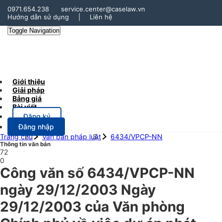
0971.654.238
service.center@caselaw.vn
Hướng dẫn sử dụng
|
Liên hệ
Toggle Navigation
Giới thiệu
Giải pháp
Bảng giá
Bài viết
Đăng ký
Đăng nhập
Trang chủ
Văn bản pháp luật
6434/VPCP-NN
Thông tin văn bản
72
0
Công văn số 6434/VPCP-NN
ngày 29/12/2003 Ngày
29/12/2003 của Văn phòng