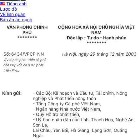
Tiếng anh
Lược đồ
VB liên quan
Bản án áp dụng
VĂN PHÒNG CHÍNH
CỘNG HOÀ XÃ HỘI CHỦ NGHĨA VIỆT
PHỦ
NAM
********
Độc lập - Tự do - Hạnh phúc
********
Số: 6434/VPCP-NN
Hà Nội, ngày 29 tháng 12 năm 2003
V/v dự án phát triển cà phê
chè vay vốn cơ quan phát
triển Pháp
Kính gửi:
- Các Bộ: Kế hoạch và Đầu tư, Tài chính, Nông
nghiệp và Phát triển nông thôn
- Tổng Công ty Cà phê Việt Nam,
- Ngân hàng Nhà nước Việt Nam,
- Quỹ Hỗ trợ phát triển,
- Uỷ ban nhân dân các tỉnh: Thanh Hoá, Nghệ An,
Sơn La,
Lai Châu, Yên Bái, Hà Giang, Lạng Sơn, Quảng
Ngãi.