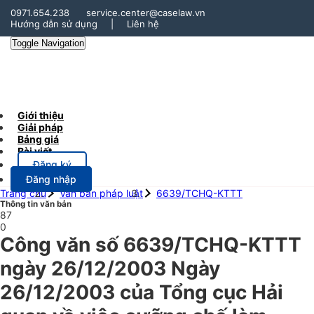
0971.654.238
service.center@caselaw.vn
Hướng dẫn sử dụng
|
Liên hệ
Toggle Navigation
Giới thiệu
Giải pháp
Bảng giá
Bài viết
Đăng ký
Đăng nhập
Trang chủ
Văn bản pháp luật
6639/TCHQ-KTTT
Thông tin văn bản
87
0
Công văn số 6639/TCHQ-KTTT
ngày 26/12/2003 Ngày
26/12/2003 của Tổng cục Hải