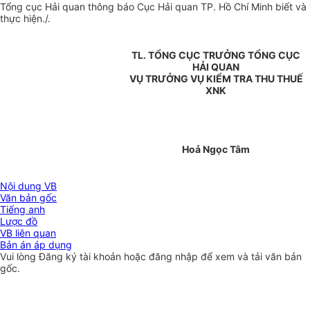
Tổng cục Hải quan thông báo Cục Hải quan TP. Hồ Chí Minh biết và
thực hiện./.
TL. TỔNG CỤC TRƯỞNG TỔNG CỤC
HẢI QUAN
VỤ TRƯỞNG VỤ KIỂM TRA THU THUẾ
XNK
Hoả Ngọc Tâm
Nội dung VB
Văn bản gốc
Tiếng anh
Lược đồ
VB liên quan
Bản án áp dụng
Vui lòng
Đăng ký
tài khoản hoặc
đăng nhập
để xem và tải văn bản
gốc.