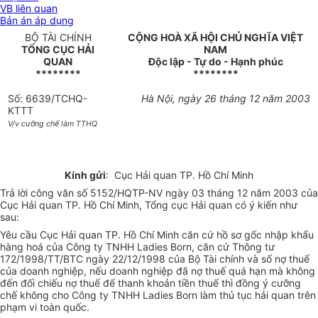
VB liên quan
Bản án áp dụng
BỘ TÀI CHÍNH
CỘNG HOÀ XÃ HỘI CHỦ NGHĨA VIỆT
TỔNG CỤC HẢI
NAM
QUAN
Độc lập - Tự do - Hạnh phúc
********
********
Số: 6639/TCHQ-
Hà Nội, ngày 26 tháng 12 năm 2003
KTTT
V/v cưỡng chế làm TTHQ
Kính gửi
: Cục Hải quan TP. Hồ Chí Minh
Trả lời công văn số 5152/HQTP-NV ngày 03 tháng 12 năm 2003 của
Cục Hải quan TP. Hồ Chí Minh, Tổng cục Hải quan có ý kiến như
sau:
Yêu cầu Cục Hải quan TP. Hồ Chí Minh căn cứ hồ sơ gốc nhập khẩu
hàng hoá của Công ty TNHH Ladies Born, căn cứ Thông tư
172/1998/TT/BTC ngày 22/12/1998 của Bộ Tài chính và số nợ thuế
của doanh nghiệp, nếu doanh nghiệp đã nợ thuế quá hạn mà không
đến đối chiếu nợ thuế để thanh khoản tiền thuế thì đồng ý cưỡng
chế không cho Công ty TNHH Ladies Born làm thủ tục hải quan trên
phạm vi toàn quốc.