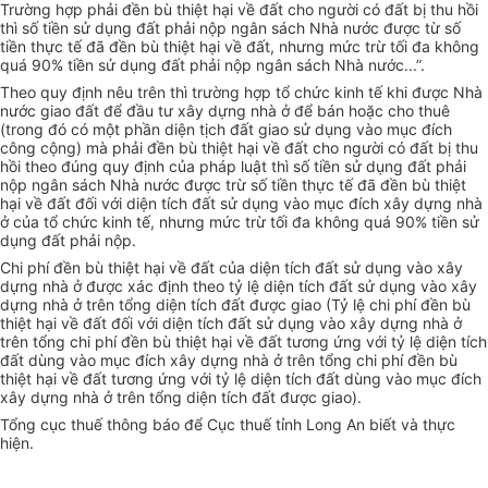
Trường hợp phải đền bù thiệt hại về đất cho người có đất bị thu hồi
thì số tiền sử dụng đất phải nộp ngân sách Nhà nước được từ số
tiền thực tế đã đền bù thiệt hại về đất, nhưng mức trừ tối đa không
quá 90% tiền sử dụng đất phải nộp ngân sách Nhà nước...”.
Theo quy định nêu trên thì trường hợp tổ chức kinh tế khi được Nhà
nước giao đất để đầu tư xây dựng nhà ở để bán hoặc cho thuê
(trong đó có một phần diện tịch đất giao sử dụng vào mục đích
công cộng) mà phải đền bù thiệt hại về đất cho người có đất bị thu
hồi theo đúng quy định của pháp luật thì số tiền sử dụng đất phải
nộp ngân sách Nhà nước được trừ số tiền thực tế đã đền bù thiệt
hại về đất đối với diện tích đất sử dụng vào mục đích xây dựng nhà
ở của tổ chức kinh tế, nhưng mức trừ tối đa không quá 90% tiền sử
dụng đất phải nộp.
Chi phí đền bù thiệt hại về đất của diện tích đất sử dụng vào xây
dựng nhà ở được xác định theo tỷ lệ diện tích đất sử dụng vào xây
dựng nhà ở trên tổng diện tích đất được giao (Tỷ lệ chi phí đền bù
thiệt hại về đất đối với diện tích đất sử dụng vào xây dựng nhà ở
trên tổng chi phí đền bù thiệt hại về đất tương ứng với tỷ lệ diện tích
đất dùng vào mục đích xây dựng nhà ở trên tổng chi phí đền bù
thiệt hại về đất tương ứng với tỷ lệ diện tích đất dùng vào mục đích
xây dựng nhà ở trên tổng diện tích đất được giao).
Tổng cục thuế thông báo để Cục thuế tỉnh Long An biết và thực
hiện.