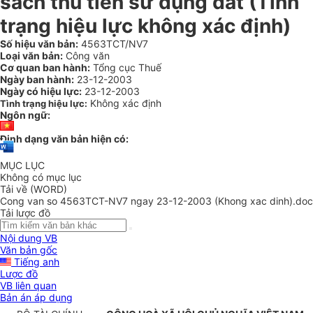
sách thu tiền sử dụng đất (Tình
trạng hiệu lực không xác định)
Số hiệu văn bản:
4563TCT/NV7
Loại văn bản:
Công văn
Cơ quan ban hành:
Tổng cục Thuế
Ngày ban hành:
23-12-2003
Ngày có hiệu lực:
23-12-2003
Không xác định
Tình trạng hiệu lực:
Ngôn ngữ:
Định dạng văn bản hiện có:
MỤC LỤC
Không có mục lục
Tải về (WORD)
Cong van so 4563TCT-NV7 ngay 23-12-2003 (Khong xac dinh).doc
Tải lược đồ
Nội dung VB
Văn bản gốc
Tiếng anh
Lược đồ
VB liên quan
Bản án áp dụng