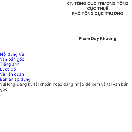
KT. TỔNG CỤC TRƯỞNG TỔNG
CỤC THUẾ
PHÓ TỔNG CỤC TRƯỞNG
Phạm Duy Khương
Nội dung VB
Văn bản gốc
Tiếng anh
Lược đồ
VB liên quan
Bản án áp dụng
Vui lòng
Đăng ký
tài khoản hoặc
đăng nhập
để xem và tải văn bản
gốc.