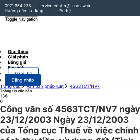
0971.654.238
service.center@caselaw.vn
Hướng dẫn sử dụng
|
Liên hệ
Toggle Navigation
Giới thiệu
Giải pháp
Bảng giá
Bài viết
Đăng ký
Đăng nhập
Trang chủ
Văn bản pháp luật
4563TCT/NV7
Thông tin văn bản
136
0
Công văn số 4563TCT/NV7 ngày
23/12/2003 Ngày 23/12/2003
của Tổng cục Thuế về việc chính