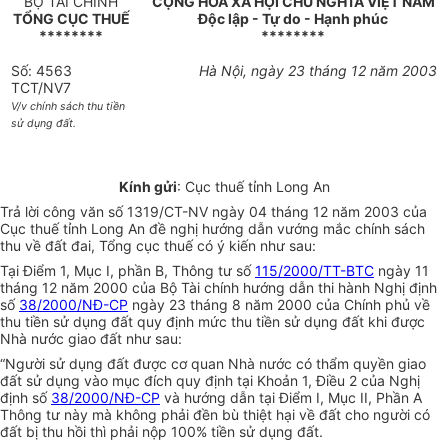
BỘ TÀI CHÍNH
CỘNG HOÀ XÃ HỘI CHỦ NGHĨA VIỆT NAM
TỔNG CỤC THUẾ
Độc lập - Tự do - Hạnh phúc
********
********
Số: 4563
Hà Nội, ngày 23 tháng 12 năm 2003
TCT/NV7
V/v chính sách thu tiền
sử dụng đất.
Kính gửi
: Cục thuế tỉnh Long An
Trả lời công văn số 1319/CT-NV ngày 04 tháng 12 năm 2003 của
Cục thuế tỉnh Long An đề nghị hướng dẫn vướng mắc chính sách
thu về đất đai, Tổng cục thuế có ý kiến như sau:
Tại Điểm 1, Mục I, phần B, Thông tư số
115/2000/TT-BTC
ngày 11
tháng 12 năm 2000 của Bộ Tài chính hướng dẫn thi hành Nghị định
số
38/2000/NĐ-CP
ngày 23 tháng 8 năm 2000 của Chính phủ về
thu tiền sử dụng đất quy định mức thu tiền sử dụng đất khi được
Nhà nước giao đất như sau:
“Người sử dụng đất được cơ quan Nhà nước có thẩm quyền giao
đất sử dụng vào mục đích quy định tại Khoản 1, Điều 2 của Nghị
định số
38/2000/NĐ-CP
và hướng dẫn tại Điểm I, Mục II, Phần A
Thông tư này mà không phải đền bù thiệt hại về đất cho người có
đất bị thu hồi thì phải nộp 100% tiền sử dụng đất.