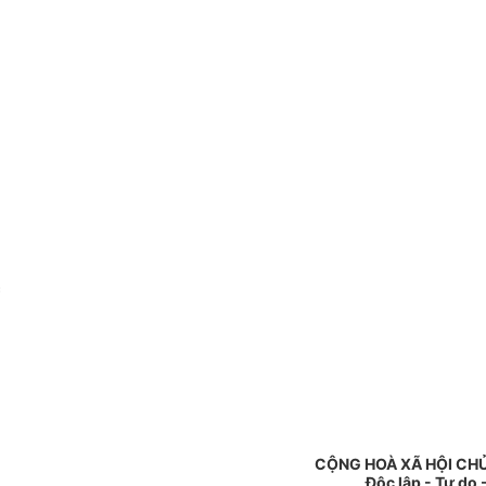
c
CỘNG HOÀ XÃ HỘI CH
Độc lập - Tự do