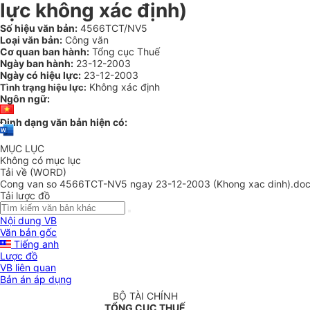
lực không xác định)
Số hiệu văn bản:
4566TCT/NV5
Loại văn bản:
Công văn
Cơ quan ban hành:
Tổng cục Thuế
Ngày ban hành:
23-12-2003
Ngày có hiệu lực:
23-12-2003
Không xác định
Tình trạng hiệu lực:
Ngôn ngữ:
Định dạng văn bản hiện có:
MỤC LỤC
Không có mục lục
Tải về (WORD)
Cong van so 4566TCT-NV5 ngay 23-12-2003 (Khong xac dinh).do
Tải lược đồ
Nội dung VB
Văn bản gốc
Tiếng anh
Lược đồ
VB liên quan
Bản án áp dụng
BỘ TÀI CHÍNH
TỔNG CỤC THUẾ