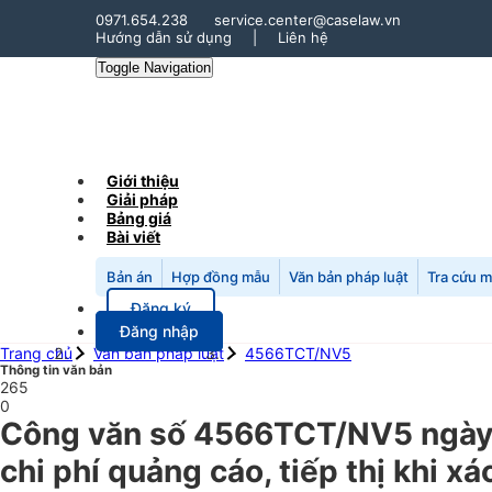
0971.654.238
service.center@caselaw.vn
Hướng dẫn sử dụng
|
Liên hệ
Toggle Navigation
Giới thiệu
Giải pháp
Bảng giá
Bài viết
Bản án
Hợp đồng mẫu
Văn bản pháp luật
Tra cứu 
Đăng ký
Đăng nhập
Trang chủ
Văn bản pháp luật
4566TCT/NV5
Thông tin văn bản
265
0
Công văn số 4566TCT/NV5 ngày 
chi phí quảng cáo, tiếp thị khi 