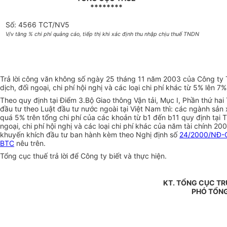
********
Số: 4566 TCT/NV5
V/v tăng % chi phí quảng cáo, tiếp thị khi xác định thu nhập chịu thuế TNDN
Trả lời công văn không số ngày 25 tháng 11 năm 2003 của Công ty TN
dịch, đối ngoại, chi phí hội nghị và các loại chi phí khác từ 5% lên 7
Theo quy định tại Điểm 3.Bộ Giao thông Vận tải, Mục I, Phần thứ ha
đầu tư theo Luật đầu tư nước ngoài tại Việt Nam thì: các ngành sản
quá 5% trên tổng chi phí của các khoản từ b1 đến b11 quy định tại T
ngoại, chi phí hội nghị và các loại chi phí khác của năm tài chính
khuyến khích đầu tư ban hành kèm theo Nghị định số
24/2000/NĐ-
BTC
nêu trên.
Tổng cục thuế trả lời để Công ty biết và thực hiện.
KT. TỔNG CỤC T
PHÓ TỔN