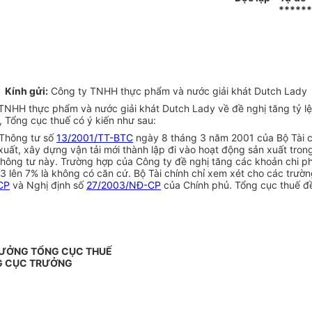
******
Kính gửi:
Công ty TNHH thực phẩm và nước giải khát Dutch Lady
HH thực phẩm và nước giải khát Dutch Lady về đề nghị tăng tỷ lệ chi
%, Tổng cục thuế có ý kiến như sau:
i Thông tư số
13/2001/TT-BTC
ngày 8 tháng 3 năm 2001 của Bộ Tài ch
 xuất, xây dựng vận tải mới thành lập đi vào hoạt động sản xuất tro
hông tư này. Trường hợp của Công ty đề nghị tăng các khoản chi phí q
 2003 lên 7% là không có căn cứ. Bộ Tài chính chỉ xem xét cho các t
CP
và Nghị định số
27/2003/NĐ-CP
của Chính phủ. Tổng cục thuế đề
RƯỞNG TỔNG CỤC THUẾ
G CỤC TRƯỞNG