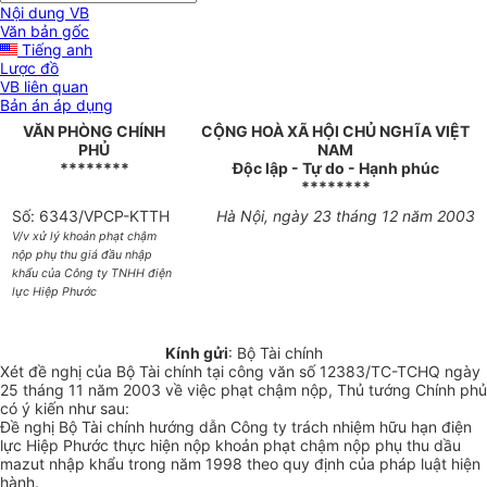
Nội dung VB
Văn bản gốc
Tiếng anh
Lược đồ
VB liên quan
Bản án áp dụng
VĂN PHÒNG CHÍNH
CỘNG HOÀ XÃ HỘI CHỦ NGHĨA VIỆT
PHỦ
NAM
********
Độc lập - Tự do - Hạnh phúc
********
Số: 6343/VPCP-KTTH
Hà Nội, ngày 23 tháng 12 năm 2003
V/v xử lý khoản phạt chậm
nộp phụ thu giá đầu nhập
khẩu của Công ty TNHH điện
lực Hiệp Phước
Kính gửi
: Bộ Tài chính
Xét đề nghị của Bộ Tài chính tại công văn số 12383/TC-TCHQ ngày
25 tháng 11 năm 2003 về việc phạt chậm nộp, Thủ tướng Chính phủ
có ý kiến như sau:
Đề nghị Bộ Tài chính hướng dẫn Công ty trách nhiệm hữu hạn điện
lực Hiệp Phước thực hiện nộp khoản phạt chậm nộp phụ thu dầu
mazut nhập khẩu trong năm 1998 theo quy định của pháp luật hiện
hành.