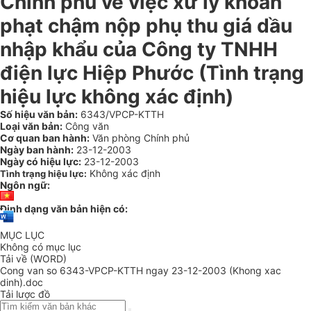
Chính phủ về việc xử lý khoản
phạt chậm nộp phụ thu giá dầu
nhập khẩu của Công ty TNHH
điện lực Hiệp Phước (Tình trạng
hiệu lực không xác định)
Số hiệu văn bản:
6343/VPCP-KTTH
Loại văn bản:
Công văn
Cơ quan ban hành:
Văn phòng Chính phủ
Ngày ban hành:
23-12-2003
Ngày có hiệu lực:
23-12-2003
Không xác định
Tình trạng hiệu lực:
Ngôn ngữ:
Định dạng văn bản hiện có:
MỤC LỤC
Không có mục lục
Tải về (WORD)
Cong van so 6343-VPCP-KTTH ngay 23-12-2003 (Khong xac
dinh).doc
Tải lược đồ