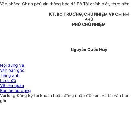
Văn phòng Chính phủ xin thông báo để Bộ Tài chính biết, thực hiện.
KT. BỘ TRƯỞNG, CHỦ NHIỆM VP CHÍNH
PHỦ
PHÓ CHỦ NHIỆM
Nguyễn Quốc Huy
Nội dung VB
Văn bản gốc
Tiếng anh
Lược đồ
VB liên quan
Bản án áp dụng
Vui lòng
Đăng ký
tài khoản hoặc
đăng nhập
để xem và tải văn bản
gốc.