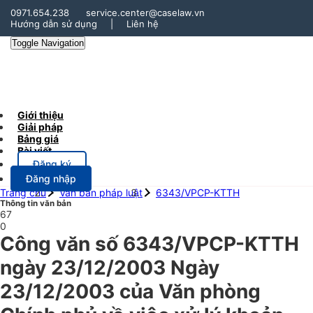
0971.654.238
service.center@caselaw.vn
Hướng dẫn sử dụng
|
Liên hệ
Toggle Navigation
Giới thiệu
Giải pháp
Bảng giá
Bài viết
Đăng ký
Đăng nhập
Trang chủ
Văn bản pháp luật
6343/VPCP-KTTH
Thông tin văn bản
67
0
Công văn số 6343/VPCP-KTTH
ngày 23/12/2003 Ngày
23/12/2003 của Văn phòng