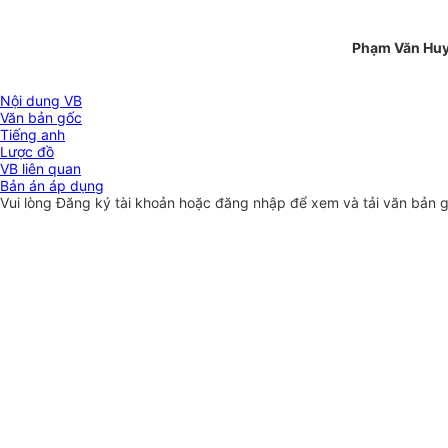
Phạm Văn Hu
Nội dung VB
Văn bản gốc
Tiếng anh
Lược đồ
VB liên quan
Bản án áp dụng
Vui lòng
Đăng ký
tài khoản hoặc
đăng nhập
để xem và tải văn bản 