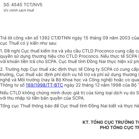
Số: 4545 TCT/NV5
V/v chính sách thuế
Trả lời công văn số 1392 CT/ĐTNN ngày 15 tháng 09 năm 2003 của 
cục Thuế có ý kiến như sau:
1. Đề nghị Cục thuế kiểm tra và yêu cầu CTLD Proconco cung cấp các
quyền sử dụng thương hiệu cho CTLD Proconco. Nếu thực tế SCPA kh
với khoản tiền trả cho SCPA. Cục thuế tỉnh Đồng Nai thực hiện xử ph
2. Trường hợp Cục thuế xác định thực tế Công ty SCPA có cung cấp 
trường, Cục thuế xác định phí dịch vụ hỗ trợ và phí sử dụng thương
nghệ và Môi trường (nay là Bộ Khoa học và Công nghệ) hoặc co quan
Thông tư số
169/1998/TT-BTC
ngày 22 tháng 12 năm 1998 của Bộ T
Nếu CTLD không chứng minh được giá trị của từng loại dịch vụ do SC
với thu nhập từ tiền bản quyền của SCPA.
Tổng cục Thuế thông báo để Cục thuế tỉnh Đồng Nai biết và thực hi
KT. TỔNG CỤC TRƯỞNG 
PHÓ TỔNG CỤC 