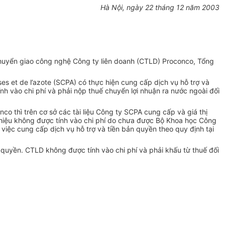
Hà Nội, ngày 22 tháng 12 năm 2003
huyển giao công nghệ Công ty liên doanh (CTLD) Proconco, Tổng
s et de l’azote (SCPA) có thực hiện cung cấp dịch vụ hỗ trợ và
vào chi phí và phải nộp thuế chuyển lợi nhuận ra nước ngoài đối
 thì trên cơ sở các tài liệu Công ty SCPA cung cấp và giá thị
ng hiệu không được tính vào chi phí do chưa được Bộ Khoa học Công
iệc cung cấp dịch vụ hỗ trợ và tiền bản quyền theo quy định tại
 quyền. CTLD không được tính vào chi phí và phải khấu từ thuế đối