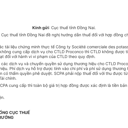
Kính gửi
: Cục thuế tỉnh Đồng Nai.
Cục thuế tỉnh Đồng Nai đề nghị hướng dẫn thuế đối với hợp đồng c
 tài liệu chứng minh thực tế Công ty Société comerciale des potasse
ông cung cấp dịch vụ cho CTLD Proconco thì CTLD không được tính 
ạt đối với hành vi vi phạm của CTLD theo quy định.
các dịch vụ và chuyển quyền sử dụng thương hiệu cho CTLD Proconco
 hiệu. Phí dịch vụ hỗ trợ được tính vào chi phí và phí sử dụng thươ
 có thẩm quyền phê duyệt. SCPA phải nộp thuế đối với thu được từ v
ài chính.
PA cung cấp thì toàn bộ giá trị hợp đồng được xác định là tiền bản
ện.
TỔNG CỤC THUẾ
TRƯỞNG