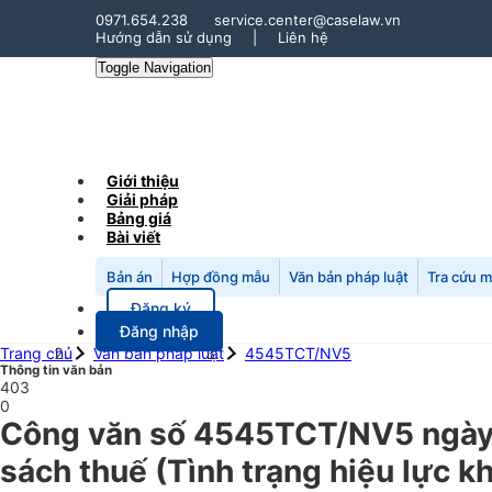
0971.654.238
service.center@caselaw.vn
Hướng dẫn sử dụng
|
Liên hệ
Toggle Navigation
Giới thiệu
Giải pháp
Bảng giá
Bài viết
Bản án
Hợp đồng mẫu
Văn bản pháp luật
Tra cứu 
Đăng ký
Đăng nhập
Trang chủ
Văn bản pháp luật
4545TCT/NV5
Thông tin văn bản
403
0
Công văn số 4545TCT/NV5 ngày 
sách thuế (Tình trạng hiệu lực k