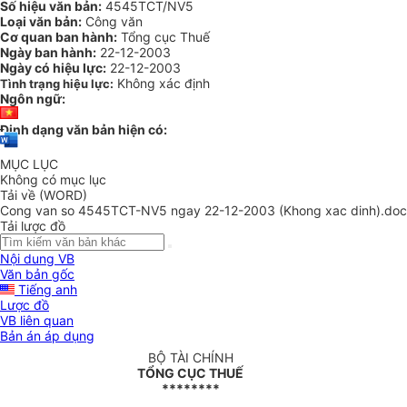
Số hiệu văn bản:
4545TCT/NV5
Loại văn bản:
Công văn
Cơ quan ban hành:
Tổng cục Thuế
Ngày ban hành:
22-12-2003
Ngày có hiệu lực:
22-12-2003
Không xác định
Tình trạng hiệu lực:
Ngôn ngữ:
Định dạng văn bản hiện có:
MỤC LỤC
Không có mục lục
Tải về (WORD)
Cong van so 4545TCT-NV5 ngay 22-12-2003 (Khong xac dinh).doc
Tải lược đồ
Nội dung VB
Văn bản gốc
Tiếng anh
Lược đồ
VB liên quan
Bản án áp dụng
BỘ TÀI CHÍNH
TỔNG CỤC THUẾ
********