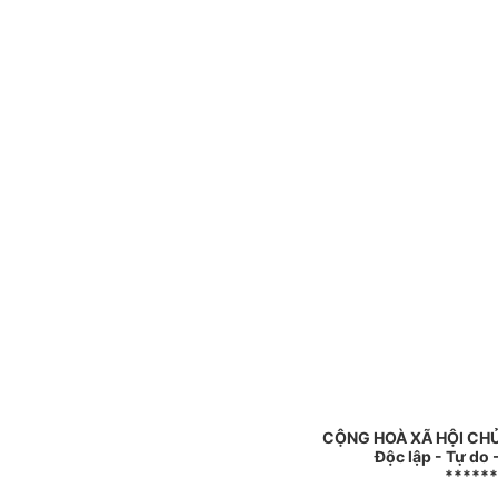
CỘNG HOÀ XÃ HỘI CH
Độc lập - Tự do
******