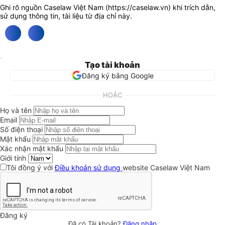
Ghi rõ nguồn Caselaw Việt Nam (
https://caselaw.vn
) khi trích dẫn,
sử dụng thông tin, tài liệu từ địa chỉ này.
Tạo tài khoản
Đăng ký bằng Google
HOẶC
Họ và tên
Email
Số điện thoại
Mật khẩu
Xác nhận mật khẩu
Giới tính
Tôi đồng ý với
Điều khoản sử dụng
website Caselaw Việt Nam
Đăng ký
Đã có Tài khoản?
Đăng nhập