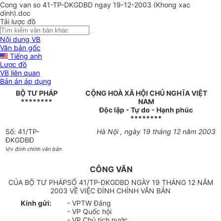
Cong van so 41-TP-DKGDBD ngay 19-12-2003 (Khong xac
dinh).doc
Tải lược đồ
Nội dung VB
Văn bản gốc
Tiếng anh
Lược đồ
VB liên quan
Bản án áp dụng
BỘ TƯ PHÁP
CỘNG HOÀ XÃ HỘI CHỦ NGHĨA VIỆT
********
NAM
Độc lập - Tự do - Hạnh phúc
********
Số: 41/TP-
Hà Nội , ngày 19 tháng 12 năm 2003
ĐKGDBĐ
V/v đính chính văn bản
CÔNG VĂN
CỦA BỘ TƯ PHÁPSỐ 41/TP-DKGDBD NGÀY 19 THÁNG 12 NĂM
2003 VỀ VIỆC ĐÍNH CHÍNH VĂN BẢN
Kính gửi:
- VPTW Đảng
- VP Quốc hội
- VP Chủ tịch nước