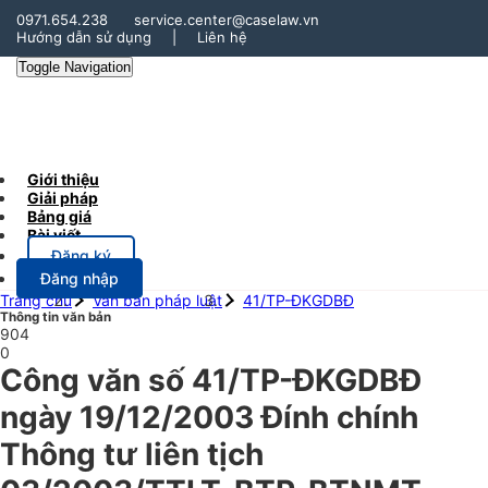
0971.654.238
service.center@caselaw.vn
Hướng dẫn sử dụng
|
Liên hệ
Toggle Navigation
Giới thiệu
Giải pháp
Bảng giá
Bài viết
Đăng ký
Đăng nhập
Trang chủ
Văn bản pháp luật
41/TP-ĐKGDBĐ
Thông tin văn bản
904
0
Công văn số 41/TP-ĐKGDBĐ
ngày 19/12/2003 Đính chính
Thông tư liên tịch