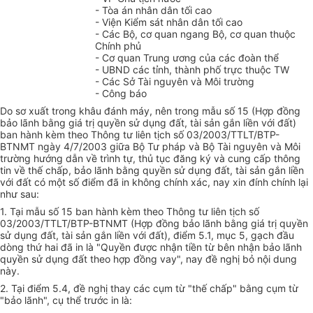
- Tòa án nhân dân tối cao
- Viện Kiểm sát nhân dân tối cao
- Các Bộ, cơ quan ngang Bộ, cơ quan thuộc
Chính phủ
- Cơ quan Trung ương của các đoàn thể
- UBND các tỉnh, thành phố trực thuộc TW
- Các Sở Tài nguyên và Môi trường
- Công báo
Do sơ xuất trong khâu đánh máy, nên trong mẫu số 15 (Hợp đồng
bảo lãnh bằng giá trị quyền sử dụng đất, tài sản gắn liền với đất)
ban hành kèm theo Thông tư liên tịch số 03/2003/TTLT/BTP-
BTNMT ngày 4/7/2003 giữa Bộ Tư pháp và Bộ Tài nguyên và Môi
trường hướng dẫn về trình tự, thủ tục đăng ký và cung cấp thông
tin về thế chấp, bảo lãnh bằng quyền sử dụng đất, tài sản gắn liền
với đất có một số điểm đã in không chính xác, nay xin đính chính lại
như sau:
1. Tại mẫu số 15 ban hành kèm theo Thông tư liên tịch số
03/2003/TTLT/BTP-BTNMT (Hợp đồng bảo lãnh bằng giá trị quyền
sử dụng đất, tài sản gắn liền với đất), điểm 5.1, mục 5, gạch đầu
dòng thứ hai đã in là "Quyền được nhận tiền từ bên nhận bảo lãnh
quyền sử dụng đất theo hợp đồng vay", nay đề nghị bỏ nội dung
này.
2. Tại điểm 5.4, đề nghị thay các cụm từ "thế chấp" bằng cụm từ
"bảo lãnh", cụ thể trước in là: