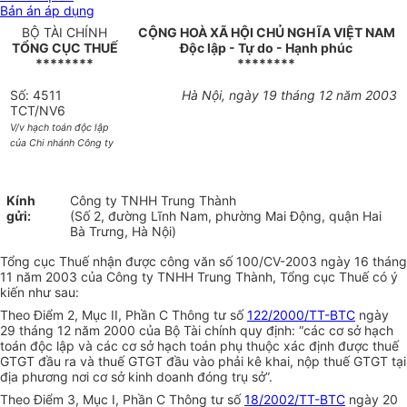
Bản án áp dụng
BỘ TÀI CHÍNH
CỘNG HOÀ XÃ HỘI CHỦ NGHĨA VIỆT NAM
TỔNG CỤC THUẾ
Độc lập - Tự do - Hạnh phúc
********
********
Số: 4511
Hà Nội, ngày 19 tháng 12 năm 2003
TCT/NV6
V/v hạch toán độc lập
của Chi nhánh Công ty
Kính
Công ty TNHH Trung Thành
gửi:
(Số 2, đường Lĩnh Nam, phường Mai Động, quận Hai
Bà Trưng, Hà Nội)
Tổng cục Thuế nhận được công văn số 100/CV-2003 ngày 16 tháng
11 năm 2003 của Công ty TNHH Trung Thành, Tổng cục Thuế có ý
kiến như sau:
Theo Điểm 2, Mục II, Phần C Thông tư số
122/2000/TT-BTC
ngày
29 tháng 12 năm 2000 của Bộ Tài chính quy định: “các cơ sở hạch
toán độc lập và các cơ sở hạch toán phụ thuộc xác định được thuế
GTGT đầu ra và thuế GTGT đầu vào phải kê khai, nộp thuế GTGT tại
địa phương nơi cơ sở kinh doanh đóng trụ sở”.
Theo Điểm 3, Mục I, Phần C Thông tư số
18/2002/TT-BTC
ngày 20