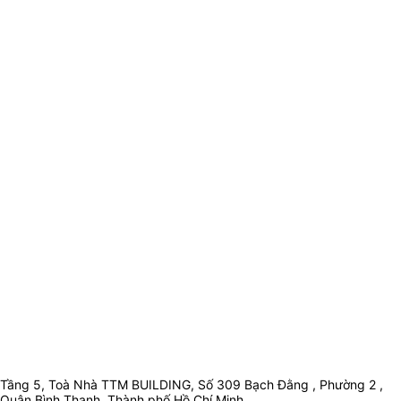
Tầng 5, Toà Nhà TTM BUILDING, Số 309 Bạch Đằng , Phường 2 ,
Quận Bình Thạnh, Thành phố Hồ Chí Minh