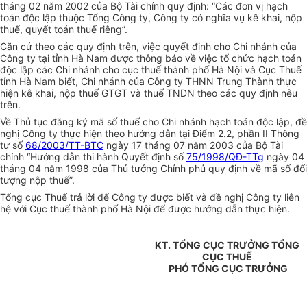
tháng 02 năm 2002 của Bộ Tài chính quy định: “Các đơn vị hạch
toán độc lập thuộc Tổng Công ty, Công ty có nghĩa vụ kê khai, nộp
thuế, quyết toán thuế riêng”.
Căn cứ theo các quy định trên, việc quyết định cho Chi nhánh của
Công ty tại tỉnh Hà Nam được thông báo về việc tổ chức hạch toán
độc lập các Chi nhánh cho cục thuế thành phố Hà Nội và Cục Thuế
tỉnh Hà Nam biết, Chi nhánh của Công ty THNN Trung Thành thực
hiện kê khai, nộp thuế GTGT và thuế TNDN theo các quy định nêu
trên.
Về Thủ tục đăng ký mã số thuế cho Chi nhánh hạch toán độc lập, đề
nghị Công ty thực hiện theo hướng dẫn tại Điểm 2.2, phần II Thông
tư số
68/2003/TT-BTC
ngày 17 tháng 07 năm 2003 của Bộ Tài
chính “Hướng dẫn thi hành Quyết định số
75/1998/QĐ-TTg
ngày 04
tháng 04 năm 1998 của Thủ tướng Chính phủ quy định về mã số đối
tượng nộp thuế”.
Tổng cục Thuế trả lời để Công ty được biết và đề nghị Công ty liên
hệ với Cục thuế thành phố Hà Nội để được hướng dẫn thực hiện.
KT. TỔNG CỤC TRƯỞNG TỔNG
CỤC THUẾ
PHÓ TỔNG CỤC TRƯỞNG