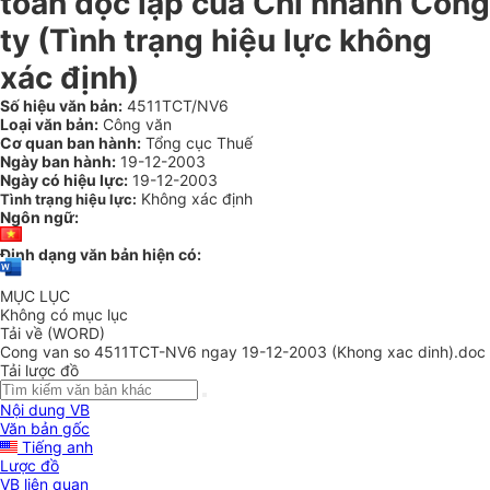
toán độc lập của Chi nhánh Công
ty (Tình trạng hiệu lực không
xác định)
Số hiệu văn bản:
4511TCT/NV6
Loại văn bản:
Công văn
Cơ quan ban hành:
Tổng cục Thuế
Ngày ban hành:
19-12-2003
Ngày có hiệu lực:
19-12-2003
Không xác định
Tình trạng hiệu lực:
Ngôn ngữ:
Định dạng văn bản hiện có:
MỤC LỤC
Không có mục lục
Tải về (WORD)
Cong van so 4511TCT-NV6 ngay 19-12-2003 (Khong xac dinh).doc
Tải lược đồ
Nội dung VB
Văn bản gốc
Tiếng anh
Lược đồ
VB liên quan