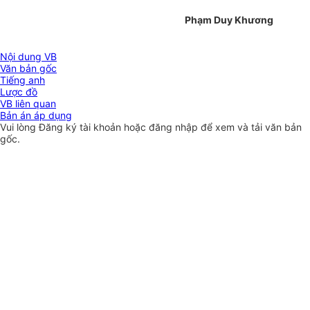
Phạm Duy Khương
Nội dung VB
Văn bản gốc
Tiếng anh
Lược đồ
VB liên quan
Bản án áp dụng
Vui lòng
Đăng ký
tài khoản hoặc
đăng nhập
để xem và tải văn bản
gốc.