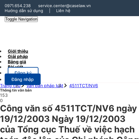
0971.654.238
service.center@caselaw.vn
Hướng dẫn sử dụng
|
Liên hệ
Toggle Navigation
Giới thiệu
Giải pháp
Bảng giá
Bài viết
Đăng ký
Đăng nhập
Trang chủ
Văn bản pháp luật
4511TCT/NV6
Thông tin văn bản
153
0
Công văn số 4511TCT/NV6 ngày
19/12/2003 Ngày 19/12/2003
của Tổng cục Thuế về việc hạch