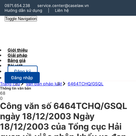
0971.654.238
service.center@caselaw.vn
Hướng dẫn sử dụng
|
Liên hệ
Toggle Navigation
Giới thiệu
Giải pháp
Bảng giá
Bài viết
Đăng ký
Đăng nhập
Trang chủ
Văn bản pháp luật
6464TCHQ/GSQL
Thông tin văn bản
68
0
Công văn số 6464TCHQ/GSQL
ngày 18/12/2003 Ngày
18/12/2003 của Tổng cục Hải