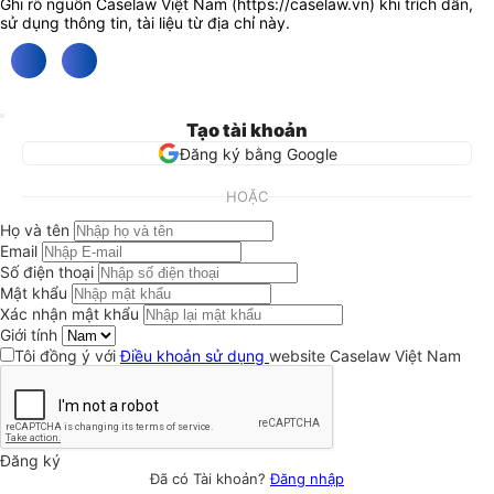
Ghi rõ nguồn Caselaw Việt Nam (
https://caselaw.vn
) khi trích dẫn,
sử dụng thông tin, tài liệu từ địa chỉ này.
Tạo tài khoản
Đăng ký bằng Google
HOẶC
Họ và tên
Email
Số điện thoại
Mật khẩu
Xác nhận mật khẩu
Giới tính
Tôi đồng ý với
Điều khoản sử dụng
website Caselaw Việt Nam
Đăng ký
Đã có Tài khoản?
Đăng nhập