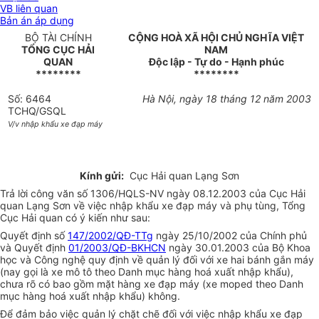
VB liên quan
Bản án áp dụng
BỘ TÀI CHÍNH
CỘNG HOÀ XÃ HỘI CHỦ NGHĨA VIỆT
TỔNG CỤC HẢI
NAM
QUAN
Độc lập - Tự do - Hạnh phúc
********
********
Số: 6464
Hà Nội, ngày 18 tháng 12 năm 2003
TCHQ/GSQL
V/v nhập khẩu xe đạp máy
Kính gửi:
Cục Hải quan Lạng Sơn
Trả lời công văn số 1306/HQLS-NV ngày 08.12.2003 của Cục Hải
quan Lạng Sơn về việc nhập khẩu xe đạp máy và phụ tùng, Tổng
Cục Hải quan có ý kiến như sau:
Quyết định số
147/2002/QĐ-TTg
ngày 25/10/2002 của Chính phủ
và Quyết định
01/2003/QĐ-BKHCN
ngày 30.01.2003 của Bộ Khoa
học và Công nghệ quy định về quản lý đối với xe hai bánh gắn máy
(nay gọi là xe mô tô theo Danh mục hàng hoá xuất nhập khẩu),
chưa rõ có bao gồm mặt hàng xe đạp máy (xe moped theo Danh
mục hàng hoá xuất nhập khẩu) không.
Để đảm bảo việc quản lý chặt chẽ đối với việc nhập khẩu xe đạp