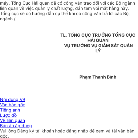
máy, Tổng Cục Hải quan đã có công văn trao đổi với các Bộ ngành
liên quan về việc quản lý chất lượng, dán tem với mặt hàng này.
Tổng cục sẽ có hướng dẫn cụ thể khi có công văn trả lời các Bộ,
ngành./.
TL. TỔNG CỤC TRƯỞNG TỔNG CỤC
HẢI QUAN
VỤ TRƯỞNG VỤ GIÁM SÁT QUẢN
LÝ
Phạm Thanh Bình
Nội dung VB
Văn bản gốc
Tiếng anh
Lược đồ
VB liên quan
Bản án áp dụng
Vui lòng
Đăng ký
tài khoản hoặc
đăng nhập
để xem và tải văn bản
gốc.