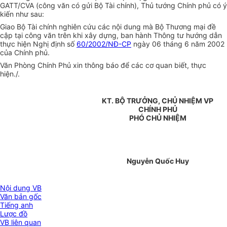
GATT/CVA (công văn có gửi Bộ Tài chính), Thủ tướng Chính phủ có ý
kiến như sau:
Giao Bộ Tài chính nghiên cứu các nội dung mà Bộ Thương mại đề
cập tại công văn trên khi xây dựng, ban hành Thông tư hướng dẫn
thực hiện Nghị định số
60/2002/NĐ-CP
ngày 06 tháng 6 năm 2002
của Chính phủ.
Văn Phòng Chính Phủ xin thông báo để các cơ quan biết, thực
hiện./.
KT. BỘ TRƯỞNG, CHỦ NHIỆM VP
CHÍNH PHỦ
PHÓ CHỦ NHIỆM
Nguyễn Quốc Huy
Nội dung VB
Văn bản gốc
Tiếng anh
Lược đồ
VB liên quan