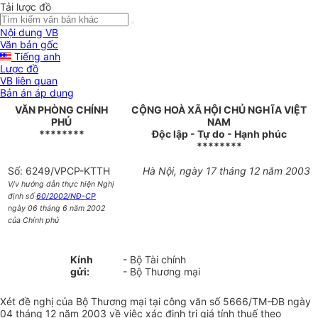
Tải lược đồ
Nội dung VB
Văn bản gốc
Tiếng anh
Lược đồ
VB liên quan
Bản án áp dụng
VĂN PHÒNG CHÍNH
CỘNG HOÀ XÃ HỘI CHỦ NGHĨA VIỆT
PHỦ
NAM
********
Độc lập - Tự do - Hạnh phúc
********
Số: 6249/VPCP-KTTH
Hà Nội, ngày 17 tháng 12 năm 2003
V/v hướng dẫn thực hiện Nghị
định số
60/2002/NĐ-CP
ngày 06 tháng 6 năm 2002
của Chính phủ
Kính
- Bộ Tài chính
gửi:
- Bộ Thương mại
Xét đề nghị của Bộ Thương mại tại công văn số 5666/TM-ĐB ngày
04 tháng 12 năm 2003 về việc xác định trị giá tính thuế theo