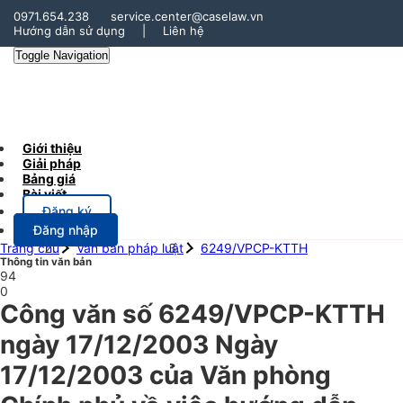
0971.654.238
service.center@caselaw.vn
Hướng dẫn sử dụng
|
Liên hệ
Toggle Navigation
Giới thiệu
Giải pháp
Bảng giá
Bài viết
Đăng ký
Đăng nhập
Trang chủ
Văn bản pháp luật
6249/VPCP-KTTH
Thông tin văn bản
94
0
Công văn số 6249/VPCP-KTTH
ngày 17/12/2003 Ngày
17/12/2003 của Văn phòng