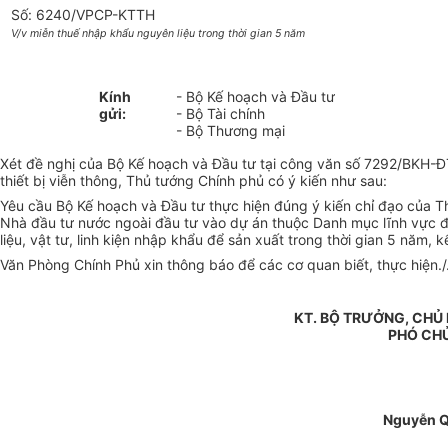
Số: 6240/VPCP-KTTH
V/v miễn thuế nhập khẩu nguyên liệu trong thời gian 5 năm
Kính
- Bộ Kế hoạch và Đầu tư
gửi:
- Bộ Tài chính
- Bộ Thương mại
Xét đề nghị của Bộ Kế hoạch và Đầu tư tại công văn số 7292/BKH-
thiết bị viễn thông, Thủ tướng Chính phủ có ý kiến như sau:
Yêu cầu Bộ Kế hoạch và Đầu tư thực hiện đúng ý kiến chỉ đạo của
Nhà đầu tư nước ngoài đầu tư vào dự án thuộc Danh mục lĩnh vực đặ
liệu, vật tư, linh kiện nhập khẩu để sản xuất trong thời gian 5 năm, k
Văn Phòng Chính Phủ xin thông báo để các cơ quan biết, thực hiện./
KT. BỘ TRƯỞNG, CHỦ
PHÓ CH
Nguyễn 