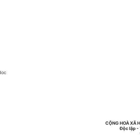
doc
CỘNG HOÀ XÃ H
Độc lập -