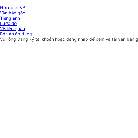
Nội dung VB
Văn bản gốc
Tiếng anh
Lược đồ
VB liên quan
Bản án áp dụng
Vui lòng
Đăng ký
tài khoản hoặc
đăng nhập
để xem và tải văn bản 