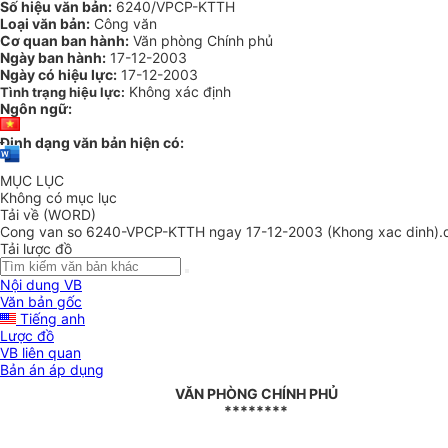
Số hiệu văn bản:
6240/VPCP-KTTH
Loại văn bản:
Công văn
Cơ quan ban hành:
Văn phòng Chính phủ
Ngày ban hành:
17-12-2003
Ngày có hiệu lực:
17-12-2003
Không xác định
Tình trạng hiệu lực:
Ngôn ngữ:
Định dạng văn bản hiện có:
MỤC LỤC
Không có mục lục
Tải về (WORD)
Cong van so 6240-VPCP-KTTH ngay 17-12-2003 (Khong xac dinh).
Tải lược đồ
Nội dung VB
Văn bản gốc
Tiếng anh
Lược đồ
VB liên quan
Bản án áp dụng
VĂN PHÒNG CHÍNH PHỦ
********