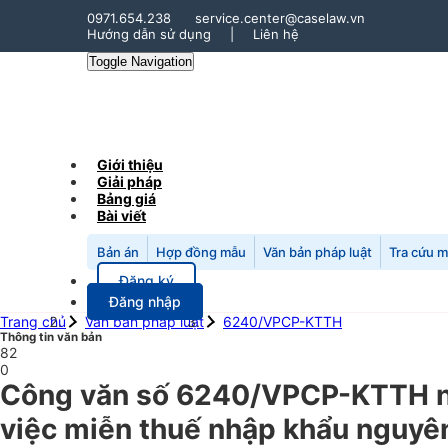
0971.654.238
service.center@caselaw.vn
Hướng dẫn sử dụng
|
Liên hệ
Toggle Navigation
Giới thiệu
Giải pháp
Bảng giá
Bài viết
Bản án
Hợp đồng mẫu
Văn bản pháp luật
Tra cứu 
Đăng ký
Đăng nhập
Trang chủ
Văn bản pháp luật
6240/VPCP-KTTH
Thông tin văn bản
82
0
Công văn số 6240/VPCP-KTTH ng
việc miễn thuế nhập khẩu nguyên 