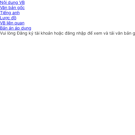
Nội dung VB
Văn bản gốc
Tiếng anh
Lược đồ
VB liên quan
Bản án áp dụng
Vui lòng
Đăng ký
tài khoản hoặc
đăng nhập
để xem và tải văn bản 