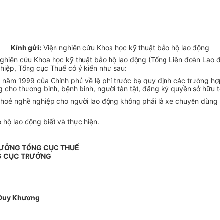
Kính gửi:
Viện nghiên cứu Khoa học kỹ thuật bảo hộ lao động
hiên cứu Khoa học kỹ thuật bảo hộ lao động (Tổng Liên đoàn Lao độn
hiệp, Tổng cục Thuế có ý kiến như sau:
 năm 1999 của Chính phủ về lệ phí trước bạ quy định các trường hợp
 cho thương binh, bệnh binh, người tàn tật, đăng ký quyền sở hữu tê
 khoẻ nghề nghiệp cho người lao động không phải là xe chuyên dùng t
hộ lao động biết và thực hiện.
RƯỞNG TỔNG CỤC THUẾ
G CỤC TRƯỞNG
Duy Khương