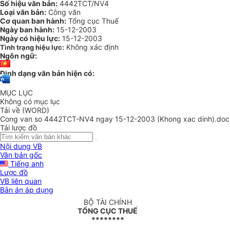
Số hiệu văn bản:
4442TCT/NV4
Loại văn bản:
Công văn
Cơ quan ban hành:
Tổng cục Thuế
Ngày ban hành:
15-12-2003
Ngày có hiệu lực:
15-12-2003
Không xác định
Tình trạng hiệu lực:
Ngôn ngữ:
Định dạng văn bản hiện có:
MỤC LỤC
Không có mục lục
Tải về (WORD)
Cong van so 4442TCT-NV4 ngay 15-12-2003 (Khong xac dinh).doc
Tải lược đồ
Nội dung VB
Văn bản gốc
Tiếng anh
Lược đồ
VB liên quan
Bản án áp dụng
BỘ TÀI CHÍNH
TỔNG CỤC THUẾ
********