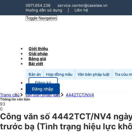
0971.654.238
service.center@caselaw.vn
Hướng dẫn sử dụng
|
Liên hệ
Toggle Navigation
Giới thiệu
Giải pháp
Bảng giá
Bài viết
Bản án
Hợp đồng mẫu
Văn bản pháp luật
Tra cứu 
Đăng ký
Đăng nhập
Trang chủ
Văn bản pháp luật
4442TCT/NV4
Thông tin văn bản
93
0
Công văn số 4442TCT/NV4 ngày 1
trước bạ (Tình trạng hiệu lực kh