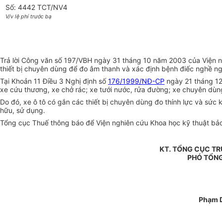
Số: 4442 TCT/NV4
V/v lệ phí trước bạ
Trả lời Công văn số 197/VBH ngày 31 tháng 10 năm 2003 của Viện ng
thiết bị chuyên dùng để đo âm thanh và xác định bệnh điếc nghề ng
Tại Khoản 11 Điều 3 Nghị định số
176/1999/NĐ-CP
ngày 21 tháng 12
xe cứu thương, xe chở rác; xe tưới nước, rửa đường; xe chuyên dùng
Do đó, xe ô tô có gắn các thiết bị chuyên dùng đo thính lực và sức
hữu, sử dụng.
Tổng cục Thuế thông báo để Viện nghiên cứu Khoa học kỹ thuật bảo 
KT. TỔNG CỤC T
PHÓ TỔN
Phạm 