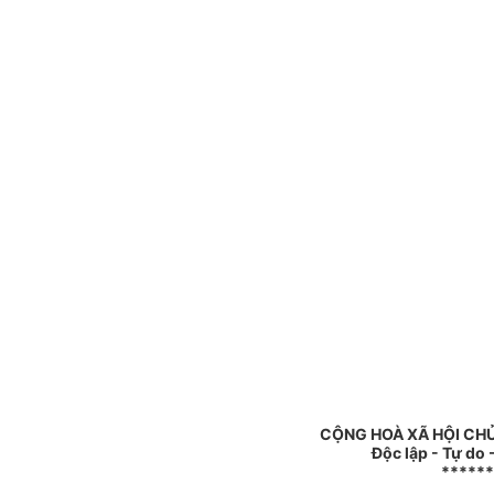
CỘNG HOÀ XÃ HỘI CH
Độc lập - Tự do
******