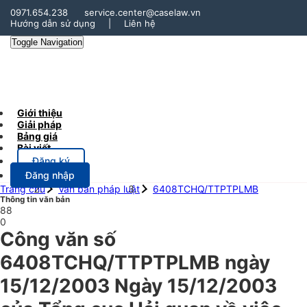
0971.654.238
service.center@caselaw.vn
Hướng dẫn sử dụng
|
Liên hệ
Toggle Navigation
Giới thiệu
Giải pháp
Bảng giá
Bài viết
Đăng ký
Đăng nhập
Trang chủ
Văn bản pháp luật
6408TCHQ/TTPTPLMB
Thông tin văn bản
88
0
Công văn số
6408TCHQ/TTPTPLMB ngày
15/12/2003 Ngày 15/12/2003