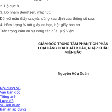
2. Độ đục %;
3. Độ nhám Bendtsen, ml/phút;
Đối với mẫu
Giấy chuyên dùng
xác định các thông số sau:
4. Hàm lượng % bột giấy cơ học, bột giấy hoá cơ.
Trân trọng cảm ơn sự cộng tác của Quý Viện!
GIÁM ĐỐC TRUNG TÂM PHÂN TÍCH PHÂN
LOẠI HÀNG HOÁ XUẤT KHẨU, NHẬP KHẨU
MIỀN BẮC
Nguyễn Hữu Xuân
Nội dung VB
Văn bản gốc
Tiếng anh
Lược đồ
VB liên quan
Bản án áp dụng