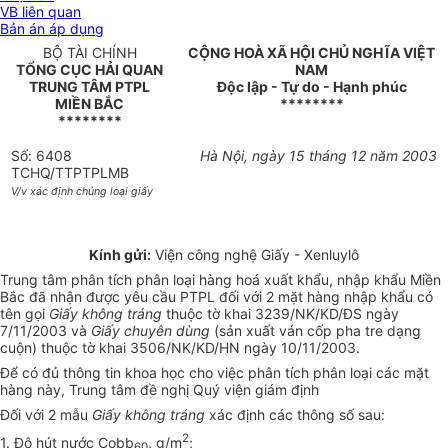
VB liên quan
Bản án áp dụng
BỘ TÀI CHÍNH
CỘNG HOÀ XÃ HỘI CHỦ NGHĨA VIỆT
TỔNG CỤC HẢI QUAN
NAM
TRUNG TÂM PTPL
Độc lập - Tự do - Hạnh phúc
MIỀN BẮC
********
********
Số: 6408
Hà Nội, ngày 15 tháng 12 năm 2003
TCHQ/TTPTPLMB
V/v xác định chủng loại giấy
Kính gửi:
Viện công nghệ Giấy - Xenluylô
Trung tâm phân tích phân loại hàng hoá xuất khẩu, nhập khẩu Miền
Bắc đã nhận được yêu cầu PTPL đối với 2 mặt hàng nhập khẩu có
tên gọi
Giấy không tráng
thuộc tờ khai 3239/NK/KD/ĐS ngày
7/11/2003 và
Giấy chuyên dùng
(sản xuất ván cốp pha tre dạng
cuộn) thuộc tờ khai 3506/NK/KD/HN ngày 10/11/2003.
Để có đủ thông tin khoa học cho việc phân tích phân loại các mặt
hàng này, Trung tâm đề nghị Quý viện giám định
Đối với 2 mẫu
Giấy không tráng
xác định các thông số sau:
2
1. Độ hút nước Cobb
, g/m
;
60