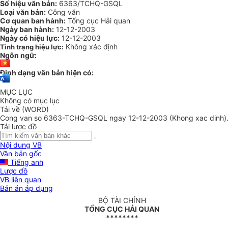
Số hiệu văn bản:
6363/TCHQ-GSQL
Loại văn bản:
Công văn
Cơ quan ban hành:
Tổng cục Hải quan
Ngày ban hành:
12-12-2003
Ngày có hiệu lực:
12-12-2003
Không xác định
Tình trạng hiệu lực:
Ngôn ngữ:
Định dạng văn bản hiện có:
MỤC LỤC
Không có mục lục
Tải về (WORD)
Cong van so 6363-TCHQ-GSQL ngay 12-12-2003 (Khong xac dinh)
Tải lược đồ
Nội dung VB
Văn bản gốc
Tiếng anh
Lược đồ
VB liên quan
Bản án áp dụng
BỘ TÀI CHÍNH
TỔNG CỤC HẢI QUAN
********