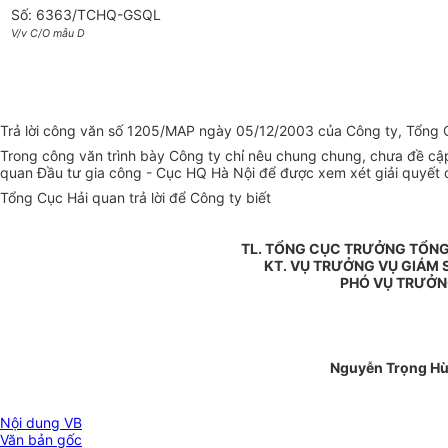
Số: 6363/TCHQ-GSQL
V/v C/O mẫu D
Trả lời công văn số 1205/MAP ngày 05/12/2003 của Công ty, Tổng C
Trong công văn trình bày Công ty chỉ nêu chung chung, chưa đề cập 
quan Đầu tư gia công - Cục HQ Hà Nội để được xem xét giải quyết đố
Tổng Cục Hải quan trả lời để Công ty biết
TL. TỔNG CỤC TRƯỞNG TỔNG
KT. VỤ TRƯỞNG VỤ GIÁM 
PHÓ VỤ TRƯỞ
Nguyễn Trọng H
Nội dung VB
Văn bản gốc