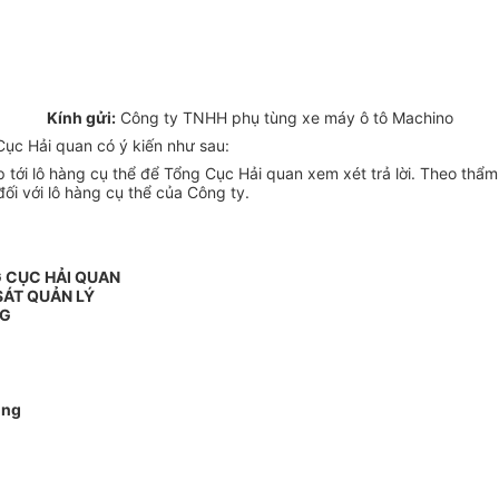
Kính gửi:
Công ty TNHH phụ tùng xe máy ô tô Machino
ục Hải quan có ý kiến như sau:
tới lô hàng cụ thể để Tổng Cục Hải quan xem xét trả lời. Theo thẩm 
i với lô hàng cụ thể của Công ty.
 CỤC HẢI QUAN
SÁT QUẢN LÝ
NG
ùng