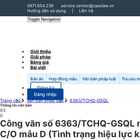
0971.654.238
service.center@caselaw.vn
Hướng dẫn sử dụng
|
Liên hệ
Toggle Navigation
Giới thiệu
Giải pháp
Bảng giá
Bài viết
Bản án
Hợp đồng mẫu
Văn bản pháp luật
Tra cứu 
Đăng ký
Đăng nhập
Trang chủ
Văn bản pháp luật
6363/TCHQ-GSQL
Thông tin văn bản
93
0
Công văn số 6363/TCHQ-GSQL ng
C/O mẫu D (Tình trạng hiệu lực 