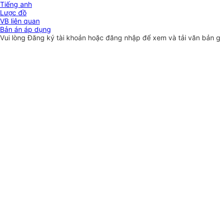
Tiếng anh
Lược đồ
VB liên quan
Bản án áp dụng
Vui lòng
Đăng ký
tài khoản hoặc
đăng nhập
để xem và tải văn bản 