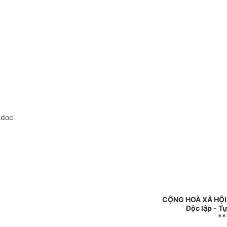
.doc
CỘNG HOÀ XÃ HỘI
Độc lập - T
**