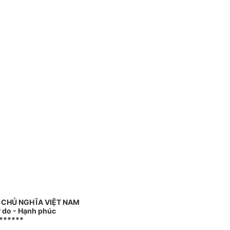
 CHỦ NGHĨA VIỆT NAM
ự do - Hạnh phúc
******