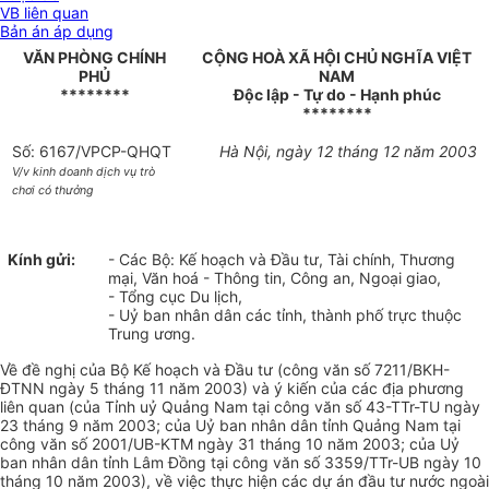
VB liên quan
Bản án áp dụng
VĂN PHÒNG CHÍNH
CỘNG HOÀ XÃ HỘI CHỦ NGHĨA VIỆT
PHỦ
NAM
********
Độc lập - Tự do - Hạnh phúc
********
Số: 6167/VPCP-QHQT
Hà Nội, ngày 12 tháng 12 năm 2003
V/v kinh doanh dịch vụ trò
chơi có thưởng
Kính gửi:
- Các Bộ: Kế hoạch và Đầu tư, Tài chính, Thương
mại, Văn hoá - Thông tin, Công an, Ngoại giao,
- Tổng cục Du lịch,
- Uỷ ban nhân dân các tỉnh, thành phố trực thuộc
Trung ương.
Về đề nghị của Bộ Kế hoạch và Đầu tư (công văn số 7211/BKH-
ĐTNN ngày 5 tháng 11 năm 2003) và ý kiến của các địa phương
liên quan (của Tỉnh uỷ Quảng Nam tại công văn số 43-TTr-TU ngày
23 tháng 9 năm 2003; của Uỷ ban nhân dân tỉnh Quảng Nam tại
công văn số 2001/UB-KTM ngày 31 tháng 10 năm 2003; của Uỷ
ban nhân dân tỉnh Lâm Đồng tại công văn số 3359/TTr-UB ngày 10
tháng 10 năm 2003), về việc thực hiện các dự án đầu tư nước ngoài