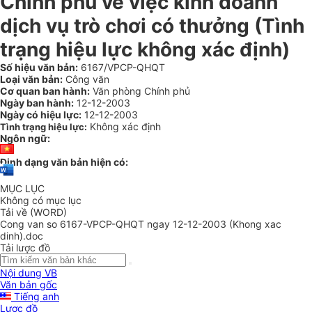
Chính phủ về việc kinh doanh
dịch vụ trò chơi có thưởng (Tình
trạng hiệu lực không xác định)
Số hiệu văn bản:
6167/VPCP-QHQT
Loại văn bản:
Công văn
Cơ quan ban hành:
Văn phòng Chính phủ
Ngày ban hành:
12-12-2003
Ngày có hiệu lực:
12-12-2003
Không xác định
Tình trạng hiệu lực:
Ngôn ngữ:
Định dạng văn bản hiện có:
MỤC LỤC
Không có mục lục
Tải về (WORD)
Cong van so 6167-VPCP-QHQT ngay 12-12-2003 (Khong xac
dinh).doc
Tải lược đồ
Nội dung VB
Văn bản gốc
Tiếng anh
Lược đồ