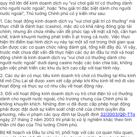
quy mô lớn để kinh doanh dịch vụ “vui chơi giải trí có thưởng dành
cho người nước ngoài”, hoặc “khu giải trí đặc biệt dành cho người
nước ngoài”, Thủ tướng Chính phủ có ý kiến như sau:
1. Các hoạt động kinh doanh dịch vụ “vui chơi giải trí có thưởng” mà
thực chất là đánh bạc (casino), mặc dù có khả năng đóng góp tài
chính, nhưng ẩn chứa nhiều vấn đề phức tạp về mặt xã hội, cần hạn
chế, tránh khuynh hướng phát triển ồ ạt trong cả nước. Việc thực
hiện thí điểm loại hình dịch vụ này tại một số nơi trong thời gian qua
cần được các cơ quan chức năng đánh giá, tổng kết đầy đủ. Vì vậy,
trước mắt chưa đặt vấn đề thực hiện các dự án đầu tư mới và hoạt
động chính là kinh doanh dịch vụ “vui chơi có thưởng dành cho
người nước ngoài” dưới dạng casino hoặc các bàn chia bài, không
gắn việc phát triển các khu du lịch cao cấp với loại hình này.
2. Các dự án có mục tiêu kinh doanh trò chơi có thưởng tại Khu kinh
tế mở Chu Lai sẽ được xem xét cấp phép khi Khu kinh tế mở đi vào
hoạt động và thực sự có nhu cầu về hoạt động này.
3. Đối với hoạt động kinh doanh dịch vụ trò chơi điện tử có thưởng
dành cho người nước ngoài, chủ trương chung của Chính phủ là
không khuyến khích. Những đơn vị đã được cấp phép hoạt động
phải được đặt dưới sự kiểm soát chặt chẽ của chính quyền địa
phương, nếu vi phạm các quy định tại Quyết định
32/2003/QĐ-TTg
ngày 27 tháng 2 năm 2003 thì phải bị xử lý nghiêm khắc theo tinh
thần chỉ đạo của Thủ tướng Chính phủ.
Bộ Kế hoạch và Đầu tư chủ trì, phối hợp với các cơ quan hữu quan,