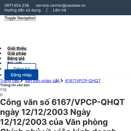
0971.654.238
service.center@caselaw.vn
Hướng dẫn sử dụng
|
Liên hệ
Toggle Navigation
Giới thiệu
Giải pháp
Bảng giá
Bài viết
Đăng ký
Đăng nhập
Trang chủ
Văn bản pháp luật
6167/VPCP-QHQT
Thông tin văn bản
116
0
Công văn số 6167/VPCP-QHQT
ngày 12/12/2003 Ngày
12/12/2003 của Văn phòng