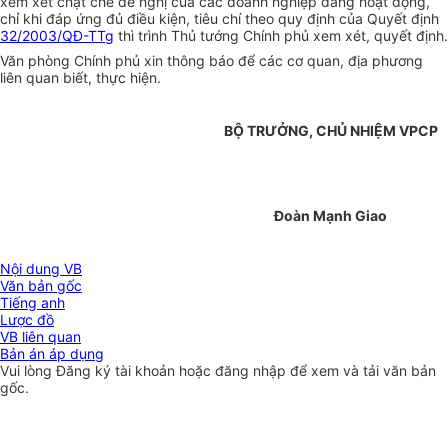
xem xét chặt chẽ đề nghị của các doanh nghiệp đang hoạt động,
chỉ khi đáp ứng đủ điều kiện, tiêu chí theo quy định của Quyết định
32/2003/QĐ-TTg
thì trình Thủ tướng Chính phủ xem xét, quyết định.
Văn phòng Chính phủ xin thông báo để các cơ quan, địa phương
liên quan biết, thực hiện.
BỘ TRƯỞNG, CHỦ NHIỆM VPCP
Đoàn Mạnh Giao
Nội dung VB
Văn bản gốc
Tiếng anh
Lược đồ
VB liên quan
Bản án áp dụng
Vui lòng
Đăng ký
tài khoản hoặc
đăng nhập
để xem và tải văn bản
gốc.