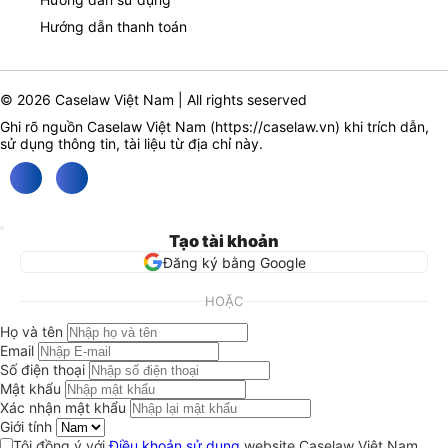
Hướng dẫn thanh toán
© 2026 Caselaw Việt Nam | All rights seserved
Ghi rõ nguồn Caselaw Việt Nam (
https://caselaw.vn
) khi trích dẫn,
sử dụng thông tin, tài liệu từ địa chỉ này.
Tạo tài khoản
Đăng ký bằng Google
HOẶC
Họ và tên
Email
Số điện thoại
Mật khẩu
Xác nhận mật khẩu
Giới tính
Tôi đồng ý với
Điều khoản sử dụng
website Caselaw Việt Nam