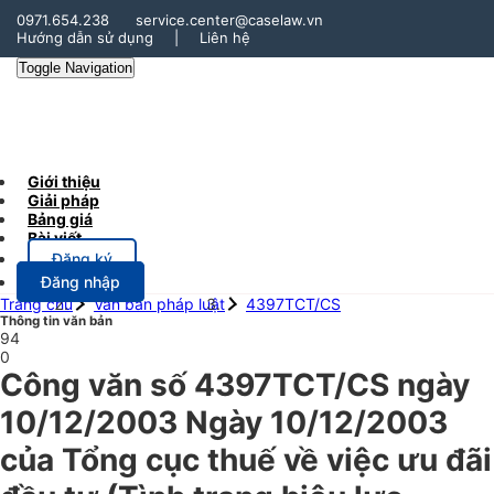
0971.654.238
service.center@caselaw.vn
Hướng dẫn sử dụng
|
Liên hệ
Toggle Navigation
Giới thiệu
Giải pháp
Bảng giá
Bài viết
Đăng ký
Đăng nhập
Trang chủ
Văn bản pháp luật
4397TCT/CS
Thông tin văn bản
94
0
Công văn số 4397TCT/CS ngày
10/12/2003 Ngày 10/12/2003
của Tổng cục thuế về việc ưu đãi