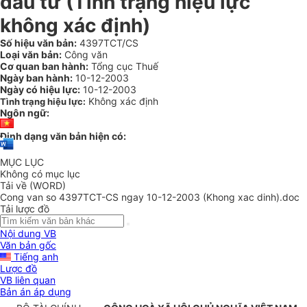
đầu tư (Tình trạng hiệu lực
không xác định)
Số hiệu văn bản:
4397TCT/CS
Loại văn bản:
Công văn
Cơ quan ban hành:
Tổng cục Thuế
Ngày ban hành:
10-12-2003
Ngày có hiệu lực:
10-12-2003
Không xác định
Tình trạng hiệu lực:
Ngôn ngữ:
Định dạng văn bản hiện có:
MỤC LỤC
Không có mục lục
Tải về (WORD)
Cong van so 4397TCT-CS ngay 10-12-2003 (Khong xac dinh).doc
Tải lược đồ
Nội dung VB
Văn bản gốc
Tiếng anh
Lược đồ
VB liên quan
Bản án áp dụng