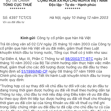
BỘ TÀI CHÍNH
CỘNG HOÀ XÃ HỘI CHỦ NGHĨA VIỆT NAM
TỔNG CỤC THUẾ
Độc lập - Tự do - Hạnh phúc
********
********
Số: 4397 TCT/CS
Hà Nội, ngày 10 tháng 12 năm 2003
V/v ưu đãi đầu tư
Kính gửi
: Công ty cổ phần que hàn Hà Việt
Trả lời công văn số 02 C/V ngày 25 tháng 10 năm 2003 của Công ty
cổ phần que hàn Hà Việt về ưu đãi miễn, giảm thuế theo Luật
khuyến khích đầu tư trong nước, Tổng cục thuế có ý kiến như sau:
Tại Điểm 4, Mục III, Phần C Thông tư số
98/2002/TT-BTC
ngày 24
tháng 10 năm 2002 của Bộ Tài chính hướng dẫn thực hiện việc miễn
thuế, giảm thuế cho các đối tượng được hưởng ưu đãi đầu tư theo
Nghị định số
51/1999/NĐ-CP
ngày 08 tháng 07 năm 1999 của
Chính phủ quy định chi Tiết thi hành Luật khuyến khích đầu tư trong
nước quy định:
“Trường hợp có sự thay đổi về chủ đầu tư đối với các dự án đầu tư
đang trong thời gian được hưởng ưu đãi về thuế theo hướng dẫn tại
Thông tư này, chủ đầu tư mới nếu đáp ứng Điều kiện về ưu đãi đầu
tư theo quy định thì tiếp tục được hưởng ưu đãi về thuế cho Khoảng
thời gian ưu đãi còn lại của từng Khoản ưu đãi về thuế cụ thể ghi
trong Giấy chứng nhận ưu đãi đầu tư đã cấp cho chủ đầu tư cũ của