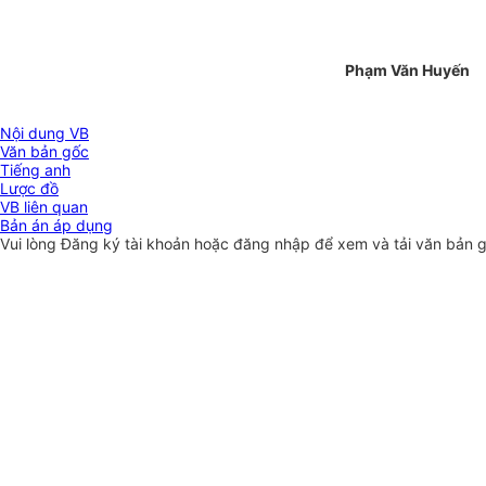
Phạm Văn Huyến
Nội dung VB
Văn bản gốc
Tiếng anh
Lược đồ
VB liên quan
Bản án áp dụng
Vui lòng
Đăng ký
tài khoản hoặc
đăng nhập
để xem và tải văn bản 