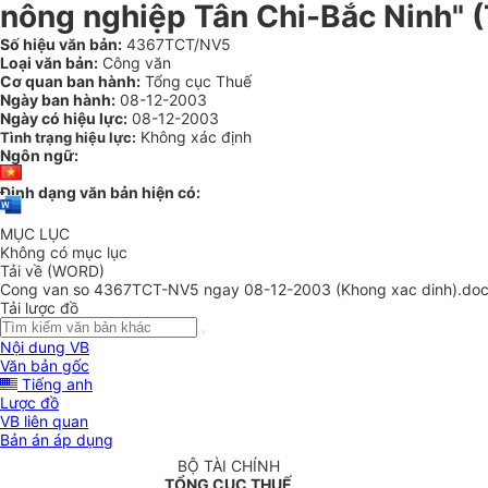
nông nghiệp Tân Chi-Bắc Ninh" (
Số hiệu văn bản:
4367TCT/NV5
Loại văn bản:
Công văn
Cơ quan ban hành:
Tổng cục Thuế
Ngày ban hành:
08-12-2003
Ngày có hiệu lực:
08-12-2003
Không xác định
Tình trạng hiệu lực:
Ngôn ngữ:
Định dạng văn bản hiện có:
MỤC LỤC
Không có mục lục
Tải về (WORD)
Cong van so 4367TCT-NV5 ngay 08-12-2003 (Khong xac dinh).do
Tải lược đồ
Nội dung VB
Văn bản gốc
Tiếng anh
Lược đồ
VB liên quan
Bản án áp dụng
BỘ TÀI CHÍNH
TỔNG CỤC THUẾ