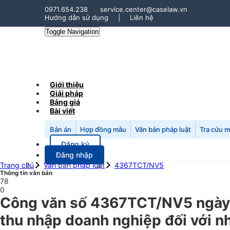
0971.654.238
service.center@caselaw.vn
Hướng dẫn sử dụng
|
Liên hệ
Toggle Navigation
Giới thiệu
Giải pháp
Bảng giá
Bài viết
Bản án
Hợp đồng mẫu
Văn bản pháp luật
Tra cứu 
Đăng ký
Đăng nhập
Trang chủ
Văn bản pháp luật
4367TCT/NV5
Thông tin văn bản
78
0
Công văn số 4367TCT/NV5 ngày 
thu nhập doanh nghiệp đối với n