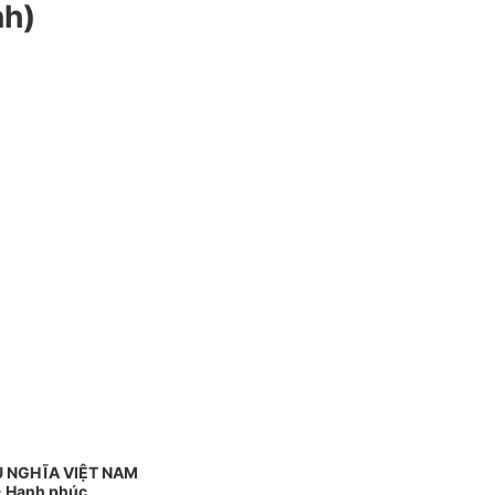
nh)
Ủ NGHĨA VIỆT NAM
 - Hạnh phúc