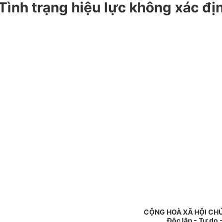
Tình trạng hiệu lực không xác đị
c
CỘNG HOÀ XÃ HỘI CH
Độc lập - Tự do