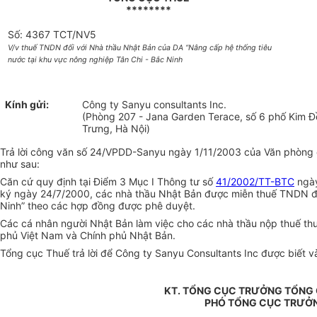
********
Số: 4367 TCT/NV5
V/v thuế TNDN đối với Nhà thầu Nhật Bản của DA “Nâng cấp hệ thống tiêu
nước tại khu vực nông nghiệp Tân Chi - Bắc Ninh
Kính gửi:
Công ty Sanyu consultants Inc.
(Phòng 207 - Jana Garden Terace, số 6 phố Kim Đ
Trưng, Hà Nội)
Trả lời công văn số 24/VPDD-Sanyu ngày 1/11/2003 của Văn phòng đ
như sau:
Căn cứ quy định tại Điểm 3 Mục I Thông tư số
41/2002/TT-BTC
ngày
ký ngày 24/7/2000, các nhà thầu Nhật Bản được miễn thuế TNDN đối
Ninh” theo các hợp đồng được phê duyệt.
Các cá nhân người Nhật Bản làm việc cho các nhà thầu nộp thuế thu 
phủ Việt Nam và Chính phủ Nhật Bản.
Tổng cục Thuế trả lời để Công ty Sanyu Consultants Inc được biết và
KT. TỔNG CỤC TRƯỞNG TỔNG
PHÓ TỔNG CỤC TRƯỞ