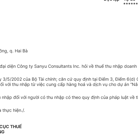
******
ồng, q. Hai Bà
ại diện Công ty Sanyu Consultants Inc. hỏi về thuế thu nhập doanh
 3/5/2002 của Bộ Tài chính; căn cứ quy định tại Điểm 3, Điểm 6(d)
 với thu nhập từ việc cung cấp hàng hoá và dịch vụ cho dự án “Nân
nhập đối với người có thu nhập có theo quy định của pháp luật về th
 thực hiện./.
 CỤC THUẾ
NG