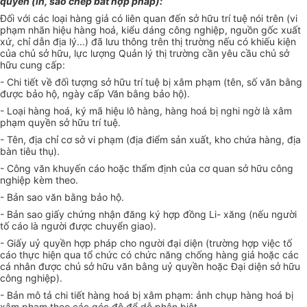
quyền (in, sao chép bất hợp pháp):
Đối với các loại hàng giả có liên quan đến sở hữu trí tuệ nói trên (vi
phạm nhãn hiệu hàng hoá, kiểu dáng công nghiệp, nguồn gốc xuất
xứ, chỉ dẫn địa lý...) đã lưu thông trên thị trường nếu có khiếu kiện
của chủ sở hữu, lực lượng Quản lý thị trường cần yêu cầu chủ sở
hữu cung cấp:
- Chi tiết về đối tượng sở hữu trí tuệ bị xâm phạm (tên, số văn bằng
được bảo hộ, ngày cấp Văn bằng bảo hộ).
- Loại hàng hoá, ký mã hiệu lô hàng, hàng hoá bị nghi ngờ là xâm
phạm quyền sở hữu trí tuệ.
- Tên, địa chỉ cơ sở vi phạm (địa điểm sản xuất, kho chứa hàng, địa
bàn tiêu thụ).
- Công văn khuyến cáo hoặc thẩm định của cơ quan sở hữu công
nghiệp kèm theo.
- Bản sao văn bằng bảo hộ.
- Bản sao giấy chứng nhận đăng ký hợp đồng Li- xăng (nếu người
tố cáo là người được chuyển giao).
- Giấy uỷ quyền hợp pháp cho người đại diện (trường hợp việc tố
cáo thực hiện qua tổ chức có chức năng chống hàng giả hoặc các
cá nhân được chủ sở hữu văn bằng uỷ quyền hoặc Đại diện sở hữu
công nghiệp).
- Bản mô tả chi tiết hàng hoá bị xâm phạm: ảnh chụp hàng hoá bị
xâm phạm theo các góc độ để dễ phân biệt.