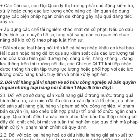
+ Các Chi cục, các Đội Quản lý thị trường phải chủ động kiểm tra,
xử lý hoặc cùng các lực lượng chức năng có liên quan áp dụng
ngay các biện pháp ngăn chặn để không gây hậu quả đáng tiếc
xảy ra.
+ áp dụng các chế tài nghiêm khắc nhất để xử phạt. Nếu có dấu
hiệu hình sự, chuyển hồ sơ, tang vật sang các cơ quan có chức
năng để kịp xử lý theo pháp luật hình sự.
- Đối với các loại hàng nói trên kể cả hàng nhập khẩu có khai báo
Hải quan hoặc hàng đã lọt qua sự kiểm soát của các lực lượng tại
các cửa khẩu biên giới đường bộ, cảng biển, hàng không... đang
lưu thông trên thị trường nội địa, các Chi cục QLTT khi tiếp nhận
được thông tin cần tập trung lực lượng hoặc phối hợp với các lực
lượng chức năng khác truy tìm và phải xử lý nghiêm.
2. Đối với hàng giả vi phạm về sở hữu công nghiệp và bản quyền
(ngoài những loại hàng nói ở điểm 1 Mục III trên đây):
2.1. Đối với cơ sở đang sản xuất hàng giả ở trong nước: trong quá
trình điều tra, xác minh đã đủ căn cứ xác định là tổ chức, cá nhân
đó sản xuất hàng giả, hàng vi phạm sở hữu công nghiệp, vi phạm
bản quyền (in, sao chép bất hợp pháp) thì phải tổ chức ngăn chặn
ngay. Quá trình điều tra xác minh phải đảm bảo thu thập chứng cứ
đầy đủ, chặt chẽ, bí mật và tuân thủ nghiêm các quy định mà pháp
lệnh xử lý vi phạm hành chính đã quy định.
2.2. Đối với các loại hàng hoá có dấu hiệu là hàng giả sản xuất từ