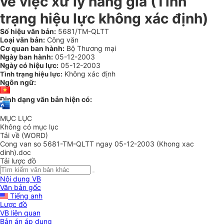
về việc xử lý hàng giả (Tình
trạng hiệu lực không xác định)
Số hiệu văn bản:
5681/TM-QLTT
Loại văn bản:
Công văn
Cơ quan ban hành:
Bộ Thương mại
Ngày ban hành:
05-12-2003
Ngày có hiệu lực:
05-12-2003
Không xác định
Tình trạng hiệu lực:
Ngôn ngữ:
Định dạng văn bản hiện có:
MỤC LỤC
Không có mục lục
Tải về (WORD)
Cong van so 5681-TM-QLTT ngay 05-12-2003 (Khong xac
dinh).doc
Tải lược đồ
Nội dung VB
Văn bản gốc
Tiếng anh
Lược đồ
VB liên quan
Bản án áp dụng