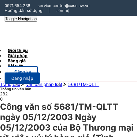
0971.654.238
service.center@caselaw.vn
Hướng dẫn sử dụng
|
Liên hệ
Toggle Navigation
Giới thiệu
Giải pháp
Bảng giá
Bài viết
Đăng ký
Đăng nhập
Trang chủ
Văn bản pháp luật
5681/TM-QLTT
Thông tin văn bản
282
0
Công văn số 5681/TM-QLTT
ngày 05/12/2003 Ngày
05/12/2003 của Bộ Thương mại