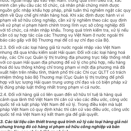
nước ngoài nhập lậu vào Việt Nam: trong quá trình điều tra, xác
minh cần yêu cầu các tổ chức, cá nhân phải chứng minh được
nguồn gốc nhập khẩu hợp pháp, phải tuân thủ nghiêm ngặt các quy
định về Quy chế ghi nhãn hàng hoá. Khi xác định được hành vi vi
phạm về sở hữu công nghiệp, cần xử lý nghiêm theo các quy định
về xử phạt vi phạm hành chính trong lĩnh vực sở công nghiệp đối
với tổ chức, cá nhân nhập khẩu. Trong quá trình kiểm tra, xử lý nếu
cần có sự hợp tác của các Thương vụ Việt Nam ở nước ngoài thì
báo cáo gấp với Bộ Thương mại để có sự chỉ đạo của Bộ.
2.3. Đối với các loại hàng giả từ nước ngoài nhập vào Việt Nam
nhưng đã qua khâu kiểm soát Hải quan: Đối với các loại hàng hoá
này, các Chi cục Quản lý thị trường địa phương trực tiếp thống nhất
với cơ quan Hải quan địa phương để xử lý cho phù hợp, nếu hàng
hoá đó lưu thông không chỉ trong phạm vi một địa phương mà đã
xuất hiện trên nhiều tỉnh, thành phố thì các Chi cục QLTT có trách
nhiệm thông báo Bộ Thương mại (Cục Quản lý thị trường để phối
hợp với lực lượng Hải quan trung ương chỉ đạo và có biện pháp xử
lý đúng pháp luật thống nhất trong phạm vi cả nước.
2.4. Đối với hàng giả có liên quan đến sở hữu trí tuệ là hàng quá
cảnh qua lãnh thổ Việt Nam thì căn cứ vào các điều ước, công ước
quốc tế và luật pháp Việt Nam để xử lý. Trong điều kiện mà luật
pháp Việt Nam có quy định khác thì căn cứ vào điều ước, công ước
quốc tế mà Việt Nam ký kết tham gia để giải quyết.
3. Các tài liệu cần thiết trong quá trình xử lý các loại hàng giả nói
chung trong đó có hàng vi phạm sở hữu công nghiệp và bản