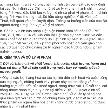
a. Trong kiểm tra và xử phạt hành chính cần bám sát các quy định
tại các Nghị định của Chính phủ về xử lý vi phạm hành chính trong
từng lĩnh vực, đặc biệt lưu ý: Nghị định xử phạt vi phạm hành chính
trong lĩnh vực thương mại, Sở hữu công nghiệp, Y tế, Văn hoá,
Thuế, Hải quan và các Quyết định, Thông tư hướng dẫn của các Bộ,
ngành trong từng lĩnh vực xử lý vi phạm.
b. Các quy định của pháp luật hiện hành: Bám sát các Điều 759,
796, 801, 803, 804 và 805 của Bộ luật dân sự năm 1996 và các
điều khoản có liên quan trong Bộ luật hình sự năm 1999 (các Điều:
156, 157, 158 và 171) để kịp thời phối hợp hoặc chuyển giao cho
các cơ quan có chức năng xử lý nghiêm các trường hợp vi phạm
nghiêm trọng.
II. KIỂM TRA VÀ XỬ LÝ VI PHẠM
1. Đối với hàng giả về chất lượng, hàng kém chất lượng, hàng quá
hạn sử dụng (kể cả sản xuất trong nước hay có nguồn gốc từ
nước ngoài):
- Đây là các loại hàng hoá có tác hại lớn đến sinh hoạt và cuộc sống
của mọi người, những hành vi vi phạm này có tác động và ảnh
hưởng trực tiếp đến sức khoẻ người, động thực vật. Đối với các loại
hàng thuộc danh mục quy định tại điểm 2 Điều 3 Quyết định số
252/2003/QĐ-TTg và Thủ tướng Chính phủ về quản lý hàng hoá
qua biên giới với các nước có chung biên giới, đặc biệt là các loại
thực phẩm có ngâm tẩm hoá chất không được phép sử dụng được
nhập lậu, khi phát hiện: