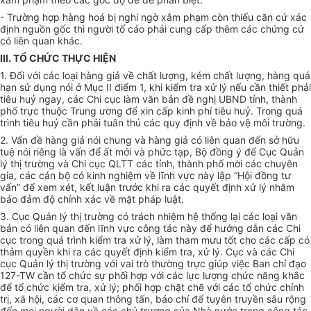
- Trường hợp hàng hoá bị nghi ngờ xâm phạm còn thiếu căn cứ xác
định nguồn gốc thì người tố cáo phải cung cấp thêm các chứng cứ
có liên quan khác.
III. TỔ CHỨC THỰC HIỆN
1. Đối với các loại hàng giả về chất lượng, kém chất lượng, hàng quá
hạn sử dụng nói ở Mục II điểm 1, khi kiểm tra xử lý nếu cần thiết phải
tiêu huỷ ngay, các Chi cục làm văn bản đề nghị UBND tỉnh, thành
phố trực thuộc Trung ương để xin cấp kinh phí tiêu huỷ. Trong quá
trình tiêu huỷ cần phải tuân thủ các quy định về bảo vệ môi trường.
2. Vấn đề hàng giả nói chung và hàng giả có liên quan đến sở hữu
tuệ nói riêng là vấn để ất mới và phức tạp, Bộ đồng ý để Cục Quản
lý thị trường và Chi cục QLTT các tỉnh, thành phố mời các chuyên
gia, các cán bộ có kinh nghiệm về lĩnh vực này lập “Hội đồng tư
vấn” để xem xét, kết luận trước khi ra các quyết định xử lý nhằm
bảo đảm độ chính xác về mặt pháp luật.
3. Cục Quản lý thị trường có trách nhiệm hệ thống lại các loại văn
bản có liên quan đến lĩnh vực công tác này để hướng dẫn các Chi
cục trong quá trình kiểm tra xử lý, làm tham mưu tốt cho các cấp có
thảm quyền khi ra các quyết định kiểm tra, xử lý. Cục và các Chi
cục Quản lý thị trường với vai trò thường trực giúp việc Ban chỉ đạo
127-TW cần tổ chức sự phối hợp với các lực lượng chức năng khắc
để tổ chức kiểm tra, xử lý; phối hợp chặt chẽ với các tổ chức chính
trị, xã hội, các cơ quan thông tấn, báo chí để tuyên truyền sâu rộng
đến mọi người dân về các chủ trương của Nhà nước trong công tác