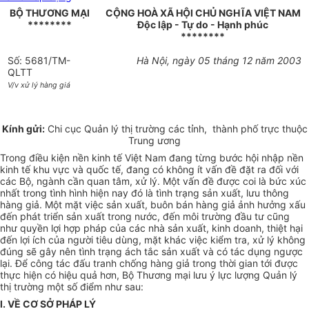
BỘ THƯƠNG MẠI
CỘNG HOÀ XÃ HỘI CHỦ NGHĨA VIỆT NAM
********
Độc lập - Tự do - Hạnh phúc
********
Số: 5681/TM-
Hà Nội, ngày 05 tháng 12 năm 2003
QLTT
V/v xử lý hàng giá
Kính gửi:
Chi cục Quản lý thị trường các tỉnh, thành phố trực thuộc
Trung ương
Trong điều kiện nền kinh tế Việt Nam đang từng bước hội nhập nền
kinh tế khu vực và quốc tế, đang có không ít vấn đề đặt ra đối với
các Bộ, ngành cần quan tâm, xử lý. Một vấn đề được coi là bức xúc
nhất trong tình hình hiện nay đó là tình trạng sản xuất, lưu thông
hàng giả. Một mặt việc sản xuất, buôn bán hàng giả ảnh hưởng xấu
đến phát triển sản xuất trong nước, đến môi trường đầu tư cũng
như quyền lợi hợp pháp của các nhà sản xuất, kinh doanh, thiệt hại
đến lợi ích của người tiêu dùng, mặt khác việc kiểm tra, xử lý không
đúng sẽ gây nên tình trạng ách tắc sản xuất và có tác dụng ngược
lại. Để công tác đấu tranh chống hàng giả trong thời gian tới được
thực hiện có hiệu quả hơn, Bộ Thương mại lưu ý lực lượng Quản lý
thị trường một số điểm như sau:
I. VỀ CƠ SỞ PHÁP LÝ