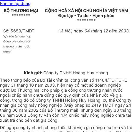
Bản án áp dụng
BỘ THƯƠNG MẠI
CỘNG HOÀ XÃ HỘI CHỦ NGHĨA VIỆT NAM
********
Độc lập - Tự do - Hạnh phúc
********
Số: 5659/TMĐT
Hà Nội, ngày 04 tháng 12 năm 2003
V
/v tồn tại của hợp
đồng gia công với
thương nhân nước
ngoài
Kính gửi:
Công ty TNHH Hoàng Huy Hoàng
Theo thông báo của Bộ Tài chính tại công văn số 11404/TC-TCHQ
ngày 31 tháng 10 năm 2003, hiện nay có một số doanh nghiệp
được Bộ Thương mại cho phép gia công cho thương nhân nước
ngoài chấp hành chưa đúng các quy định của Nhà nước về gia
công, trong đó có Công ty TNHH Hoàng Huy Hoàng, cụ thể Công ty
nhận gia công máy nông nghiệp (Giấy phép số 2419 TMĐT ngày 24
tháng 06 năm 2002 của Bộ Thương mại), nhưng đến ngày 30 tháng
06 năm 2003 Công ty vẫn còn 474 chiếc máy nông nghiệp chưa tái
xuất trả cho bên đặt gia công.
Đề nghị công ty nhanh chóng triển khai việc gia công nêu trên và tái