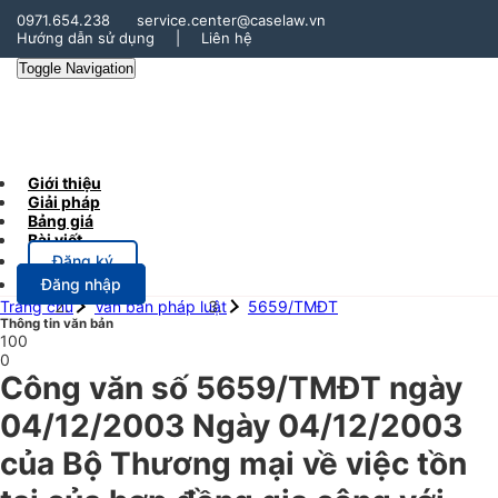
0971.654.238
service.center@caselaw.vn
Hướng dẫn sử dụng
|
Liên hệ
Toggle Navigation
Giới thiệu
Giải pháp
Bảng giá
Bài viết
Đăng ký
Đăng nhập
Trang chủ
Văn bản pháp luật
5659/TMĐT
Thông tin văn bản
100
0
Công văn số 5659/TMĐT ngày
04/12/2003 Ngày 04/12/2003
của Bộ Thương mại về việc tồn