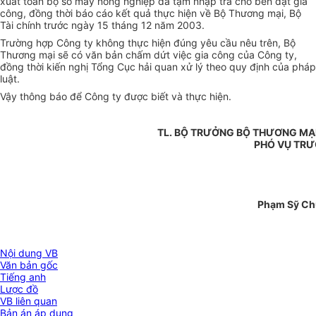
xuất toàn bộ số máy nông nghiệp đã tạm nhập trả cho bên đặt gia
công, đồng thời báo cáo kết quả thực hiện về Bộ Thương mại, Bộ
Tài chính trước ngày 15 tháng 12 năm 2003.
Trường hợp Công ty không thực hiện đúng yêu cầu nêu trên, Bộ
Thương mại sẽ có văn bản chấm dứt việc gia công của Công ty,
đồng thời kiến nghị Tổng Cục hải quan xử lý theo quy định của pháp
luật.
Vậy thông báo để Công ty được biết và thực hiện.
TL. BỘ TRƯỞNG BỘ THƯƠNG MẠ
PHÓ VỤ TR
Phạm Sỹ C
Nội dung VB
Văn bản gốc
Tiếng anh
Lược đồ
VB liên quan
Bản án áp dụng