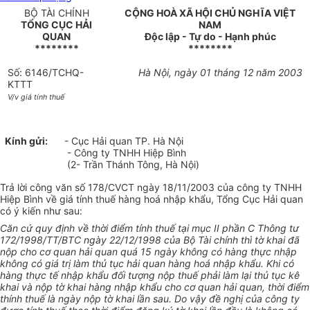
BỘ TÀI CHÍNH
CỘNG HOÀ XÃ HỘI CHỦ NGHĨA VIỆT
TỔNG CỤC HẢI
NAM
QUAN
Độc lập - Tự do - Hạnh phúc
********
********
Số: 6146/TCHQ-
Hà Nội, ngày 01 tháng 12 năm 2003
KTTT
V/v giá tính thuế
Kính gửi:
- Cục Hải quan TP. Hà Nội
- Công ty TNHH Hiệp Bình
(2- Trần Thánh Tông, Hà Nội)
Trả lời công văn số 178/CVCT ngày 18/11/2003 của công ty TNHH
Hiệp Bình về giá tính thuế hàng hoá nhập khẩu, Tổng Cục Hải quan
có ý kiến như sau:
Căn cứ quy định về thời điểm tính thuế tại mục II phần C Thông tư
172/1998/TT/BTC ngày 22/12/1998 của Bộ Tài chính thì tờ khai đã
nộp cho cơ quan hải quan quá 15 ngày không có hàng thực nhập
không có giá trị làm thủ tục hải quan hàng hoá nhập khẩu. Khi có
hàng thực tế nhập khẩu đối tượng nộp thuế phải làm lại thủ tục kê
khai và nộp tờ khai hàng nhập khẩu cho cơ quan hải quan, thời điểm
thính thuế là ngày nộp tờ khai lần sau. Do vậy đề nghị của công ty