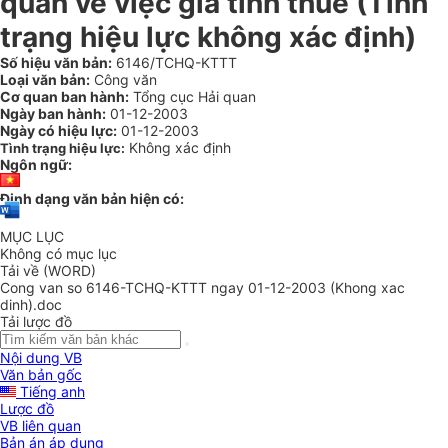
quan về việc giá tính thuế (Tình
trạng hiệu lực không xác định)
Số hiệu văn bản:
6146/TCHQ-KTTT
Loại văn bản:
Công văn
Cơ quan ban hành:
Tổng cục Hải quan
Ngày ban hành:
01-12-2003
Ngày có hiệu lực:
01-12-2003
Không xác định
Tình trạng hiệu lực:
Ngôn ngữ:
Định dạng văn bản hiện có:
MỤC LỤC
Không có mục lục
Tải về (WORD)
Cong van so 6146-TCHQ-KTTT ngay 01-12-2003 (Khong xac
dinh).doc
Tải lược đồ
Nội dung VB
Văn bản gốc
Tiếng anh
Lược đồ
VB liên quan
Bản án áp dụng