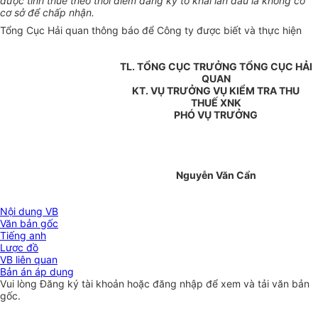
được tính thuế theo thời điểm đăng ký tờ khai lần đầu là không có
cơ sở để chấp nhận.
Tổng Cục Hải quan thông báo để Công ty được biết và thực hiện
TL. TỔNG CỤC TRƯỞNG TỔNG CỤC HẢI
QUAN
KT. VỤ TRƯỞNG VỤ KIỂM TRA THU
THUẾ XNK
PHÓ VỤ TRƯỞNG
Nguyễn Văn Cẩn
Nội dung VB
Văn bản gốc
Tiếng anh
Lược đồ
VB liên quan
Bản án áp dụng
Vui lòng
Đăng ký
tài khoản hoặc
đăng nhập
để xem và tải văn bản
gốc.