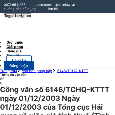
0971.654.238
service.center@caselaw.vn
Hướng dẫn sử dụng
|
Liên hệ
Toggle Navigation
Giới thiệu
Giải pháp
Bảng giá
Bài viết
Đăng ký
Đăng nhập
Trang chủ
Văn bản pháp luật
6146/TCHQ-KTTT
Thông tin văn bản
88
0
Công văn số 6146/TCHQ-KTTT
ngày 01/12/2003 Ngày
01/12/2003 của Tổng cục Hải