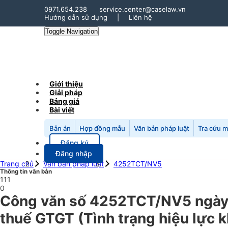
0971.654.238
service.center@caselaw.vn
Hướng dẫn sử dụng
|
Liên hệ
Toggle Navigation
Giới thiệu
Giải pháp
Bảng giá
Bài viết
Bản án
Hợp đồng mẫu
Văn bản pháp luật
Tra cứu 
Đăng ký
Đăng nhập
Trang chủ
Văn bản pháp luật
4252TCT/NV5
Thông tin văn bản
111
0
Công văn số 4252TCT/NV5 ngày 0
thuế GTGT (Tình trạng hiệu lực 