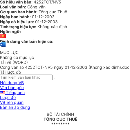
Số hiệu văn bản:
4252TCT/NV5
Loại văn bản:
Công văn
Cơ quan ban hành:
Tổng cục Thuế
Ngày ban hành:
01-12-2003
Ngày có hiệu lực:
01-12-2003
Không xác định
Tình trạng hiệu lực:
Ngôn ngữ:
Định dạng văn bản hiện có:
MỤC LỤC
Không có mục lục
Tải về (WORD)
Cong van so 4252TCT-NV5 ngay 01-12-2003 (Khong xac dinh).doc
Tải lược đồ
Nội dung VB
Văn bản gốc
Tiếng anh
Lược đồ
VB liên quan
Bản án áp dụng
BỘ TÀI CHÍNH
TỔNG CỤC THUẾ
********