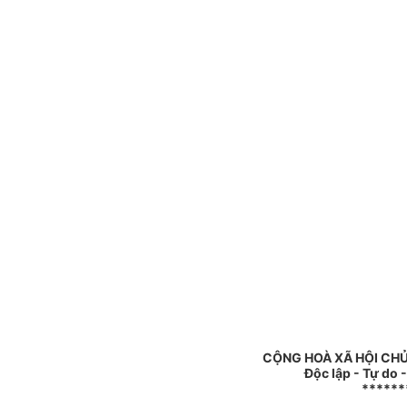
CỘNG HOÀ XÃ HỘI CHỦ
Độc lập - Tự do 
******