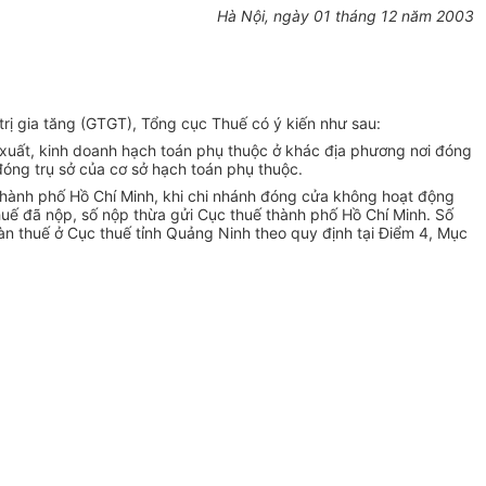
Hà Nội, ngày 01 tháng 12 năm 2003
ị gia tăng (GTGT), Tổng cục Thuế có ý kiến như sau:
 xuất, kinh doanh hạch toán phụ thuộc ở khác địa phương nơi đóng
 đóng trụ sở của cơ sở hạch toán phụ thuộc.
thành phố Hồ Chí Minh, khi chi nhánh đóng cửa không hoạt động
thuế đã nộp, số nộp thừa gửi Cục thuế thành phố Hồ Chí Minh. Số
n thuế ở Cục thuế tỉnh Quảng Ninh theo quy định tại Điểm 4, Mục