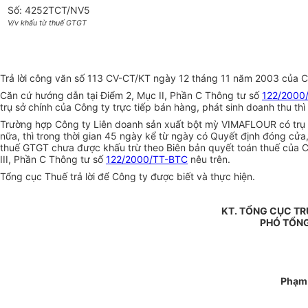
Số: 4252TCT/NV5
V/v khấu từ thuế GTGT
Trả lời công văn số 113 CV-CT/KT ngày 12 tháng 11 năm 2003 của Cô
Căn cứ hướng dẫn tại Điểm 2, Mục II, Phần C Thông tư số
122/2000
trụ sở chính của Công ty trực tiếp bán hàng, phát sinh doanh thu th
Trường hợp Công ty Liên doanh sản xuất bột mỳ VIMAFLOUR có trụ sở
nữa, thì trong thời gian 45 ngày kể từ ngày có Quyết định đóng cửa
thuế GTGT chưa được khấu trừ theo Biên bản quyết toán thuế của Cụ
III, Phần C Thông tư số
122/2000/TT-BTC
nêu trên.
Tổng cục Thuế trả lời để Công ty được biết và thực hiện.
KT. TỔNG CỤC T
PHÓ TỔN
Phạm