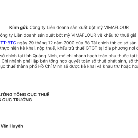
Kính gửi:
Công ty Liên doanh sản xuất bột mỳ VIMAFLOUR
ng ty Liên doanh sản xuất bột mỳ VIMAFLOUR về khấu từ thuế giá tr
/TT-BTC
ngày 29 tháng 12 năm 2000 của Bộ Tài chính thì: cơ sở sản
ì thực hiện kê khai, nộp thuế, khấu trừ thuế GTGT tại địa phương nơi
 chính tại tỉnh Quảng Ninh, mở chi nhánh hạch toán phụ thuộc tại 
, Chi nhánh phải lập bản tổng hợp quyết toán số thuế phát sinh, số 
c thuế thành phố Hồ Chí Minh sẽ được kê khai và khấu trừ hoặc hoà
RƯỞNG TỔNG CỤC THUẾ
G CỤC TRƯỞNG
 Văn Huyến