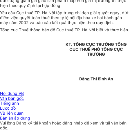
dưới dạng giảm giá giao sản phẩm thấp hơn giá thị trường thì thực
hiện theo quy định tại hợp đồng.
Yêu cầu Cục thuế TP. Hà Nội tập trung chỉ đạo giải quyết ngay, dứt
điểm việc quyết toán thuế theo tỷ lệ nội địa hóa xe hai bánh gắn
máy năm 2002 và báo cáo kết quả thực hiện theo quy định.
Tổng cục Thuế thông báo để Cục thuế TP. Hà Nội biết và thực hiện.
KT. TỔNG CỤC TRƯỞNG TỔNG
CỤC THUẾ PHÓ TỔNG CỤC
TRƯỞNG
Đặng Thị Bình An
Nội dung VB
Văn bản gốc
Tiếng anh
Lược đồ
VB liên quan
Bản án áp dụng
Vui lòng
Đăng ký
tài khoản hoặc
đăng nhập
để xem và tải văn bản
gốc.