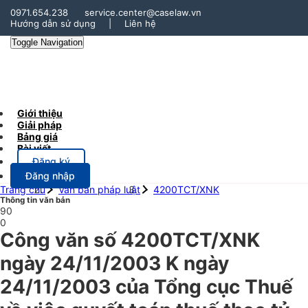
0971.654.238
service.center@caselaw.vn
Hướng dẫn sử dụng
|
Liên hệ
Toggle Navigation
Giới thiệu
Giải pháp
Bảng giá
Bài viết
Đăng ký
Đăng nhập
Trang chủ
Văn bản pháp luật
4200TCT/XNK
Thông tin văn bản
90
0
Công văn số 4200TCT/XNK
ngày 24/11/2003 K ngày
24/11/2003 của Tổng cục Thuế