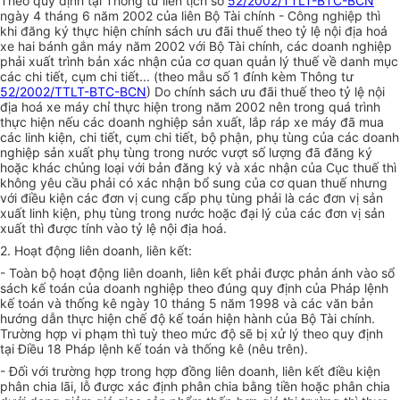
Theo quy định tại Thông tư liên tịch số
52/2002/TTLT-BTC-BCN
ngày 4 tháng 6 năm 2002 của liên Bộ Tài chính - Công nghiệp thì
khi đăng ký thực hiện chính sách ưu đãi thuế theo tỷ lệ nội địa hoá
xe hai bánh gắn máy năm 2002 với Bộ Tài chính, các doanh nghiệp
phải xuất trình bản xác nhận của cơ quan quản lý thuế về danh mục
các chi tiết, cụm chi tiết... (theo mẫu số 1 đính kèm Thông tư
52/2002/TTLT-BTC-BCN
) Do chính sách ưu đãi thuế theo tỷ lệ nội
địa hoá xe máy chỉ thực hiện trong năm 2002 nên trong quá trình
thực hiện nếu các doanh nghiệp sản xuất, lắp ráp xe máy đã mua
các linh kiện, chi tiết, cụm chi tiết, bộ phận, phụ tùng của các doanh
nghiệp sản xuất phụ tùng trong nước vượt số lượng đã đăng ký
hoặc khác chủng loại với bản đăng ký và xác nhận của Cục thuế thì
không yêu cầu phải có xác nhận bổ sung của cơ quan thuế nhưng
với điều kiện các đơn vị cung cấp phụ tùng phải là các đơn vị sản
xuất linh kiện, phụ tùng trong nước hoặc đại lý của các đơn vị sản
xuất thì được tính vào tỷ lệ nội địa hoá.
2. Hoạt động liên doanh, liên kết:
- Toàn bộ hoạt động liên doanh, liên kết phải được phản ánh vào sổ
sách kế toán của doanh nghiệp theo đúng quy định của Pháp lệnh
kế toán và thống kê ngày 10 tháng 5 năm 1998 và các văn bản
hướng dẫn thực hiện chế độ kế toán hiện hành của Bộ Tài chính.
Trường hợp vi phạm thì tuỳ theo mức độ sẽ bị xử lý theo quy định
tại Điều 18 Pháp lệnh kế toán và thống kê (nêu trên).
- Đối với trường hợp trong hợp đồng liên doanh, liên kết điều kiện
phân chia lãi, lỗ được xác định phân chia bằng tiền hoặc phân chia