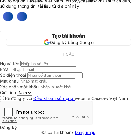
Ghi rõ nguồn Caselaw Việt Nam (
https://caselaw.vn
) khi trích dẫn,
sử dụng thông tin, tài liệu từ địa chỉ này.
Tạo tài khoản
Đăng ký bằng Google
HOẶC
Họ và tên
Email
Số điện thoại
Mật khẩu
Xác nhận mật khẩu
Giới tính
Tôi đồng ý với
Điều khoản sử dụng
website Caselaw Việt Nam
Đăng ký
Đã có Tài khoản?
Đăng nhập