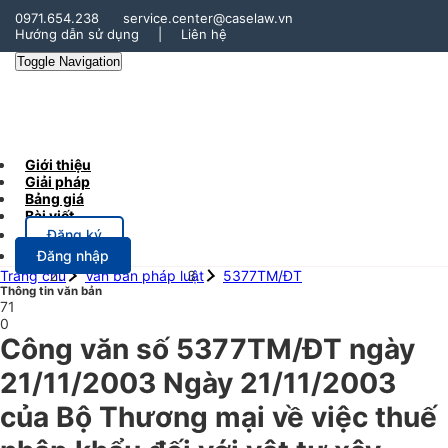
0971.654.238
service.center@caselaw.vn
Hướng dẫn sử dụng
|
Liên hệ
Toggle Navigation
Giới thiệu
Giải pháp
Bảng giá
Bài viết
Đăng ký
Đăng nhập
Trang chủ
Văn bản pháp luật
5377TM/ĐT
Thông tin văn bản
71
0
Công văn số 5377TM/ĐT ngày
21/11/2003 Ngày 21/11/2003
của Bộ Thương mại về việc thuế