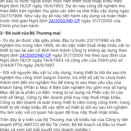
án đầu tư nước ngoài được thực hiện miễn thuế nhập khẩu theo
Nghị định 18/CP ngày 19/4/1993. Dự án này cũng đã nghiệm thu
theo Biên bản nghiệm thu giữa các bên và nhà thầu xây dựng ngày
30/11/1996. Như vậy dự án này tiến hành xây dựng và hoàn thiện
trước thời gian Nghị định
24/2000/NĐ-CP
ngày 31/7/2000 của
Chính phủ ban hành.
2- Đề xuất của Bộ Thương mại:
- Do dự án được cấp giấy phép đầu tư trước 23/11/1996 và đã
nghiệm thu trong năm 1996, do đó việc miễn thuế nhập khẩu vật tư
thiết bị tạo tài sản cố định hình thành Công ty không áp dụng theo
Nghị định
24/2000/NĐ-CP
ngày 31/7/2000 mà theo quy định của
Nghị định 18/CP ngày 19/4/1993 và công văn của Chính phủ số
3144/KTTH ngày 24/6/1997.
- Đối với nguyên liệu vật tư xây dựng, trang thiết bị dôi dư sau khi
nghiệm thu công trình Saigon Center, trừ một số vật tư chưa hoàn
thành tính đến khi nghiệm thu để trang bị sau theo yêu cầu của
khách hàng (Phần b Mục 4 Biên bản nghiệm thu gồm mọt số hạng
Mục để lại là
phần cơ điện -trang bị sử dụng và Phần xây tô
của
một số tầng), Công ty liên doanh phải truy nộp thuế nhập khẩu.
Công ty liên doanh rà soát trang thiết bị nằm trong công trình, trang
thiết bị đã nhập khẩu để xác định số thiết bị dôi dư sau khi nghiệm
thu làm việc với cơ quan hải quan để truy nộp thuế nhập khẩu.
Trên đây là ý kiến của Bộ Thương mại về khiếu nại của Công ty liên
doanh EPSL-WATCO để Bộ Tài chính, Bộ Kế hoạch và Đầu tư tham
khảo và xem xét giải quyết cho doanh nghiệp./.