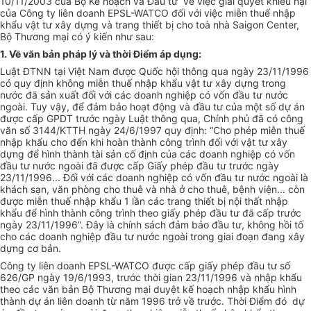
10/11/2003 của Bộ Kế hoạch và Đầu tư về việc giải quyết khiếu nại
của Công ty liên doanh EPSL-WATCO đối với việc miễn thuế nhập
khẩu vật tư xây dựng và trang thiết bị cho toà nhà Saigon Center,
Bộ Thương mại có ý kiến như sau:
1. Về văn bản pháp lý và thời Điểm áp dụng:
Luật ĐTNN tại Việt Nam được Quốc hội thông qua ngày 23/11/1996
có quy định không miễn thuế nhập khẩu vật tư xây dựng trong
nước đã sản xuất đối với các doanh nghiệp có vốn đầu tư nước
ngoài. Tuy vậy, để đảm bảo hoạt động và đầu tư của một số dự án
được cấp GPDT trước ngày Luật thông qua, Chính phủ đã có công
văn số 3144/KTTH ngày 24/6/1997 quy định: “Cho phép miễn thuế
nhập khẩu cho đến khi hoàn thành công trình đối với vật tư xây
dựng để hình thành tài sản cố định của các doanh nghiệp có vốn
đầu tư nước ngoài đã được cấp Giấy phép đầu tư trước ngày
23/11/1996... Đối với các doanh nghiệp có vốn đầu tư nước ngoài là
khách sạn, văn phòng cho thuê và nhà ở cho thuê, bệnh viện... còn
được miễn thuế nhập khẩu 1 lần các trang thiết bị nội thất nhập
khẩu để hình thành công trình theo giấy phép đầu tư đã cấp trước
ngày 23/11/1996”. Đây là chính sách đảm bảo đầu tư, không hồi tố
cho các doanh nghiệp đầu tư nước ngoài trong giai đoạn đang xây
dựng cơ bản.
Công ty liên doanh EPSL-WATCO được cấp giấy phép đầu tư số
626/GP ngày 19/6/1993, trước thời gian 23/11/1996 và nhập khẩu
theo các văn bản Bộ Thương mại duyệt kế hoạch nhập khẩu hình
thành dự án liên doanh từ năm 1996 trở về trước. Thời Điểm đó dự