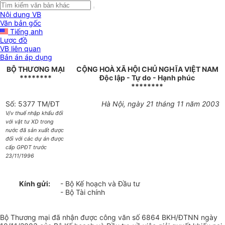
Nội dung VB
Văn bản gốc
Tiếng anh
Lược đồ
VB liên quan
Bản án áp dụng
BỘ THƯƠNG MẠI
CỘNG HOÀ XÃ HỘI CHỦ NGHĨA VIỆT NAM
********
Độc lập - Tự do - Hạnh phúc
********
Số: 5377 TM/ĐT
Hà Nội, ngày 21 tháng 11 năm 2003
V/v thuế nhập khẩu đối
với vật tư XD trong
nước đã sản xuất được
đối với các dự án được
cấp GPĐT trước
23/11/1996
Kính gửi:
- Bộ Kế hoạch và Đầu tư
- Bộ Tài chính
Bộ Thương mại đã nhận được công văn số 6864 BKH/ĐTNN ngày