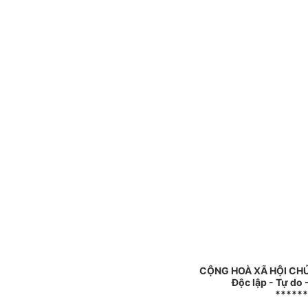
CỘNG HOÀ XÃ HỘI CH
Độc lập - Tự do
******