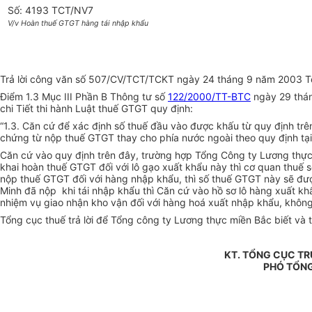
Số: 4193 TCT/NV7
V/v Hoàn thuế GTGT hàng tái nhập khẩu
Trả lời công văn số 507/CV/TCT/TCKT ngày 24 tháng 9 năm 2003 Tổn
Điểm 1.3 Mục III Phần B Thông tư số
122/2000/TT-BTC
ngày 29 thán
chi Tiết thi hành Luật thuế GTGT quy định:
“1.3. Căn cứ để xác định số thuế đầu vào được khấu từ quy định trê
chứng từ nộp thuế GTGT thay cho phía nước ngoài theo quy định tại
Căn cứ vào quy định trên đây, trường hợp Tổng Công ty Lương thực
khai hoàn thuế GTGT đối với lô gạo xuất khẩu này thì cơ quan thuế sẽ
nộp thuế GTGT đối với hàng nhập khẩu, thì số thuế GTGT này sẽ đư
Minh đã nộp khi tái nhập khẩu thì Căn cứ vào hồ sơ lô hàng xuất kh
nhiệm vụ giao nhận kho vận đối với hàng hoá xuất nhập khẩu, không
Tổng cục thuế trả lời để Tổng công ty Lương thực miền Bắc biết và t
KT. TỔNG CỤC T
PHÓ TỔN