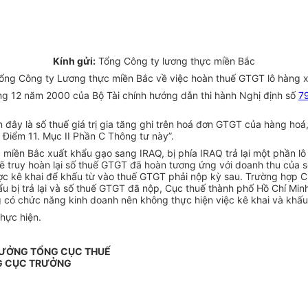
Kính gửi:
Tổng Công ty lương thực miền Bắc
g Công ty Lương thực miền Bắc về việc hoàn thuế GTGT lô hàng xuất
g 12 năm 2000 của Bộ Tài chính hướng dẫn thi hành Nghị định số
7
n đây là số thuế giá trị gia tăng ghi trên hoá đơn GTGT của hàng h
 Điểm 11. Mục II Phần C Thông tư này”.
 miền Bắc xuất khẩu gạo sang IRAQ, bị phía IRAQ trả lại một phần 
 truy hoàn lại số thuế GTGT đã hoàn tương ứng với doanh thu của số g
ợc kê khai để khấu từ vào thuế GTGT phải nộp kỳ sau. Trường hợp C
ẩu bị trả lại và số thuế GTGT đã nộp, Cục thuế thành phố Hồ Chí Min
 có chức năng kinh doanh nên không thực hiện việc kê khai và khấu
hực hiện.
RƯỞNG TỔNG CỤC THUẾ
G CỤC TRƯỞNG