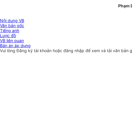
Phạm 
Nội dung VB
Văn bản gốc
Tiếng anh
Lược đồ
VB liên quan
Bản án áp dụng
Vui lòng
Đăng ký
tài khoản hoặc
đăng nhập
để xem và tải văn bản 