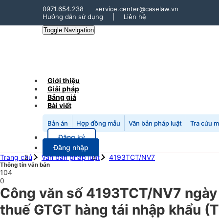
0971.654.238
service.center@caselaw.vn
Hướng dẫn sử dụng
|
Liên hệ
Toggle Navigation
Giới thiệu
Giải pháp
Bảng giá
Bài viết
Bản án
Hợp đồng mẫu
Văn bản pháp luật
Tra cứu 
Đăng ký
Đăng nhập
Trang chủ
Văn bản pháp luật
4193TCT/NV7
Thông tin văn bản
104
0
Công văn số 4193TCT/NV7 ngày 
thuế GTGT hàng tái nhập khẩu (T