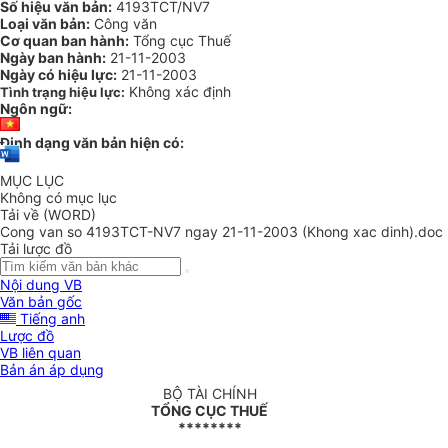
Số hiệu văn bản:
4193TCT/NV7
Loại văn bản:
Công văn
Cơ quan ban hành:
Tổng cục Thuế
Ngày ban hành:
21-11-2003
Ngày có hiệu lực:
21-11-2003
Không xác định
Tình trạng hiệu lực:
Ngôn ngữ:
Định dạng văn bản hiện có:
MỤC LỤC
Không có mục lục
Tải về (WORD)
Cong van so 4193TCT-NV7 ngay 21-11-2003 (Khong xac dinh).doc
Tải lược đồ
Nội dung VB
Văn bản gốc
Tiếng anh
Lược đồ
VB liên quan
Bản án áp dụng
BỘ TÀI CHÍNH
TỔNG CỤC THUẾ
********